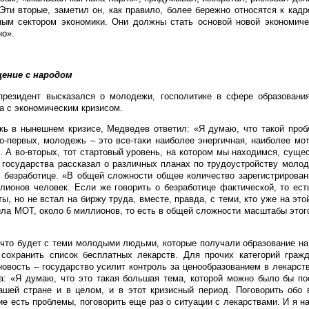
Эти вторые, заметил он, как правило, более бережно относятся к кадр
ным сектором экономики. Они должны стать основой новой экономиче
но».
ение с народом
резидент высказался о молодежи, госполитике в сфере образования
а с экономическим кризисом.
жь в нынешнем кризисе, Медведев ответил: «Я думаю, что такой про
о-первых, молодежь – это все-таки наиболее энергичная, наиболее мо
ь. А во-вторых, тот стартовый уровень, на котором мы находимся, суще
ва государства рассказал о различных планах по трудоустройству моло
о безработице. «В общей сложности общее количество зарегистрирова
лионов человек. Если же говорить о безработице фактической, то ест
ы, но не встал на биржу труда, вместе, правда, с теми, кто уже на это
вила МОТ, около 6 миллионов, то есть в общей сложности масштабы этог
 что будет с теми молодыми людьми, которые получали образование на
сохранить список бесплатных лекарств. Для прочих категорий гражд
новость – государство усилит контроль за ценообразованием в лекарст
ва: «Я думаю, что это такая большая тема, которой можно было бы п
ашей стране и в целом, и в этот кризисный период. Поговорить обо 
ие есть проблемы, поговорить еще раз о ситуации с лекарствами. И я н