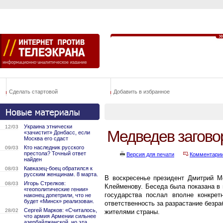
Сделать стартовой
Добавить в избранное
Украина этнически
12/03
Медведев загово
«зачистит» Донбасс, если
Москва его сдаст
Кто наследник русского
09/03
престола? Точный ответ
Версия для печати
Комментари
найден
Кавказец-боец обратился к
08/03
русским женщинам. 8 марта.
В воскресенье президент Дмитрий 
Игорь Стрелков:
08/03
Клейменову. Беседа была показана в
«геополитические гении»
государства послал вполне конкрет
наконец допетрили, что не
будет «Минск» реализован.
ответственность за разрастание безр
Сергей Марков: «Считалось,
28/02
жителями страны.
что армия Армении сильнее
азербайджанской, но эта