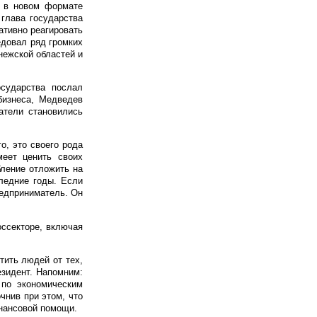
е в новом формате
глава государства
ативно реагировать
довал ряд громких
нежской областей и
осударства послал
бизнеса, Медведев
атели становились
о, это своего рода
меет ценить своих
бление отложить на
следние годы. Если
предприниматель. Он
оссекторе, включая
тить людей от тех,
езидент. Напомним:
 по экономическим
чнив при этом, что
инансовой помощи.