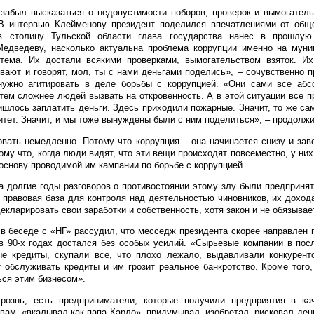
 забыл высказаться о недопустимости поборов, проверок и вымогатель
 В интервью Клейменову президент поделился впечатлениями от общ
в столицу Тульской области глава государства нанес в прошлую
Медведеву, насколько актуальна проблема коррупции именно на муни
тема. Их достали всякими проверками, вымогательством взяток. И
ывают и говорят, мол, ты с нами деньгами поделись», – сочувственно 
нужно агитировать в деле борьбы с коррупцией. «Они сами все абс
ем сложнее людей вызвать на откровенность. А в этой ситуации все пр
ишлось заплатить деньги. Здесь приходили пожарные. Значит, то же са
итет. Значит, и мы тоже вынуждены были с ним поделиться», – продолжи
овать немедленно. Потому что коррупция – она начинается снизу и за
тому что, когда люди видят, что эти вещи происходят повсеместно, у ни
снову проводимой им кампании по борьбе с коррупцией.
а долгие годы разговоров о противостоянии этому злу были предприня
а правовая база для контроля над деятельностью чиновников, их дохо
екларировать свои заработки и собственность, хотя закон и не обязывает
 в беседе с «НГ» рассудил, что месседж президента скорее направлен
в 90-х годах достался без особых усилий. «Сырьевые компании в пос
е кредиты, скупали все, что плохо лежало, выдавливали конкуренто
т обслуживать кредиты и им грозит реальное банкротство. Кроме того
ься этим бизнесом».
рознь, есть предприниматели, которые получили предприятия в ка
словам, «вкалывал как папа Карло», придумывал, изобретал, рисковал де