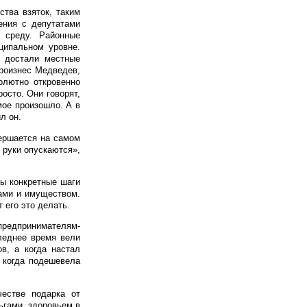
ства взяток, таким
ения с депутатами
 среду. Районные
ципальном уровне.
х достали местные
произнес Медведев,
олютно откровенно
осто. Они говорят,
мое произошло. А в
л он.
вершается на самом
х руки опускаются»,
ты конкретные шаги
дами и имуществом.
 его это делать.
 предпринимателям-
леднее время вели
в, а когда настал
, когда подешевела
честве подарка от
ньгами, здоровьем в