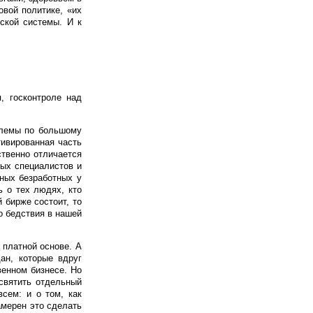
овой политике, «их
ской системы. И к
, госконтроле над
блемы по большому
тивированная часть
ственно отличается
дых специалистов и
нных безработных у
ь о тех людях, кто
й бирже состоит, то
о бедствия в нашей
 платной основе. А
ан, которые вдруг
венном бизнесе. Но
освятить отдельный
всем: и о том, как
амерен это сделать