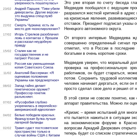
Это уже вторая по счету беседа гл
уверенность пошатнулась»
Медведев пообщался с ведущим прог
Андрей Паршев: "Гиви убили
23/02
диверсанты. Другие версии -
разразился жесткой критикой в адрес 
это выдумка спецслужб
на кризисные явления, развивающиес
Украины"
отставок. Президент подписал указы о
Смерть Чуркина: есть ли
22/02
Ненецкого автономного округа.
место для «конспирологии»?
Игорь Стрелков разоблачил
17/02
От второго интервью Медведева жд
ложь о контактах с Ярошем
и рассказал неудобную
совершенно определенный сигнал пр
правду
отметил, что в России в последние 
Сталин как не
15/02
богатыми в очень короткие сроки.
государственник и не
патриот России
Медведев уверен, что моральный долг
Россия как уменьшенная
13/02
копия Советского Союза
проверка на профессиональную зре
работников, он будет стараться, мож
Анатолий Вассерман: «Я
11/02
оцениваю положение
потом. Сохранить трудовой коллекти
Украины как предсмертное»
человек начинает дергаться, если он 
Запад тайно делает
08/02
просто сделал свое дело и решил от н
генетическое оружие?
Профессор-генетик
разъясняет.
В этой связи не совсем понятно, ка
«Русофобия глубоко
07/02
аппарат правительства. Можно ли оце
укоренилась в европейско-
американской идеологии»
«Кризис – время испытаний для многи
Белые победили красных.
04/02
кто пытается нажиться в ситуации э
Французская булка лучше
на экономическом форуме в Красно
лагерной баланды
вопросам Аркадий Дворкович открыто 
Трамп сдаст постсоветское
02/02
пространство только в
теперь будет со списком стратегичес
случае войны США с Китаем