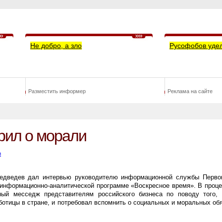
Не добро, а зло
Русофобов уде
Разместить информер
Реклама на сайте
рил о морали
и
Медведев дал интервью руководителю информационной службы Перво
 информационно-аналитической программе «Воскресное время». В проц
ный месседж представителям российского бизнеса по поводу того,
аботицы в стране, и потребовал вспомнить о социальных и моральных об