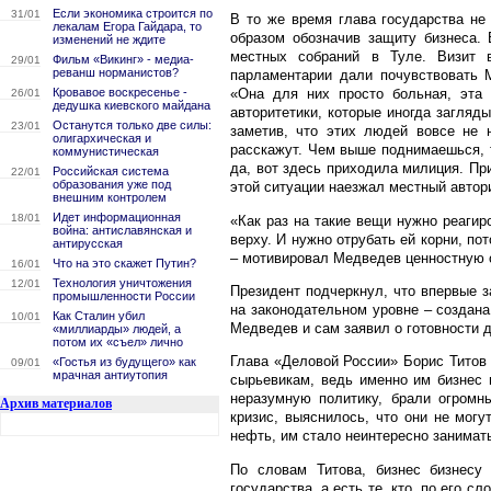
Если экономика строится по
31/01
В то же время глава государства не
лекалам Егора Гайдара, то
образом обозначив защиту бизнеса.
изменений не ждите
местных собраний в Туле. Визит 
Фильм «Викинг» - медиа-
29/01
реванш норманистов?
парламентарии дали почувствовать 
Кровавое воскресенье -
«Она для них просто больная, эта 
26/01
дедушка киевского майдана
авторитетики, которые иногда загляд
Останутся только две силы:
23/01
заметив, что этих людей вовсе не 
олигархическая и
расскажут. Чем выше поднимаешься, т
коммунистическая
да, вот здесь приходила милиция. Пр
Российская система
22/01
образования уже под
этой ситуации наезжал местный автор
внешним контролем
Идет информационная
18/01
«Как раз на такие вещи нужно реагир
война: антиславянская и
верху. И нужно отрубать ей корни, по
антирусская
– мотивировал Медведев ценностную о
Что на это скажет Путин?
16/01
Технология уничтожения
12/01
Президент подчеркнул, что впервые з
промышленности России
на законодательном уровне – создан
Как Сталин убил
10/01
Медведев и сам заявил о готовности д
«миллиарды» людей, а
потом их «съел» лично
Глава «Деловой России» Борис Титов
«Гостья из будущего» как
09/01
мрачная антиутопия
сырьевикам, ведь именно им бизнес 
неразумную политику, брали огромны
Архив материалов
кризис, выяснилось, что они не могу
нефть, им стало неинтересно занимат
По словам Титова, бизнес бизнесу 
государства, а есть те, кто, по его 