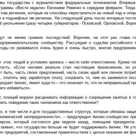
авы государства с журналистами федеральных телеканалов. Впервы
раммы «Вести недели» Евгением Ревенко в середине февраля. Тогда 
глав регионов, которые не способны перестроиться на новый лад и опер
я в подшефных им регионах. На следующий день после интервью после
б увольнении сразу четырех губернаторов - Псковской, Орловской, Воро
ут не менее громких последствий. Впрочем, на этот раз глава г
едпринимательскому сообществу. Рассуждая о судьбах российского 
годы он развивался очень бурно и очень быстро, многие предприним
 этих людей в условиях кризиса – вести себя ответственно. Кроме тог
лость. «Если человек реально стал настоящим бизнесменом, он у
ет быть, часть своих предложений, часть своих идей или личное потре
в, платить ему заработную плату, сохранить то, чем он занимался по
продает бизнес, бежит куда-то – это означает то, что он неправильный 
его избавиться».
к с позиций морали расценивать информацию о сокращении занятых в г
нить поведение таких чиновников как ответственное?
х, в том числе и для государственных структур, которые обязаны защи
кономической неопределенности», – предупредил бизнес-сообщество пр
ярске, который состоялся две недели назад, помощник президента
заявил, что государство больше не будет поддерживать бизнес. Не уто
ких предприятий, составленным правительством с целью оказания им ф