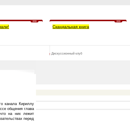
лали!
Скандальная книга
Дискуссионный клуб
го канала Кириллу
ессе общения глава
 что на них лежит
язательствах перед