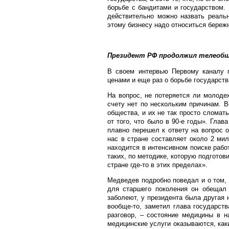
борьбе с бандитами и государством. 
действительно можно назвать реаль
этому бизнесу надо относиться береж
Президент РФ продолжил телеобщ
В своем интервью Первому каналу п
ценами и еще раз о борьбе государств
На вопрос, не потеряется ли молоде
счету нет по нескольким причинам. В
общества, и их не так просто сломат
от того, что было в 90-е годы». Гла
плавно перешел к ответу на вопрос 
нас в стране составляет около 2 мил
находится в интенсивном поиске работ
таких, по методике, которую подгото
стране где-то в этих пределах».
Медведев подробно поведал и о том,
для старшего поколения он обещал 
заболеют, у президента была другая 
вообще-то, заметил глава государст
разговор, – состояние медицины в н
медицинские услуги оказываются, как