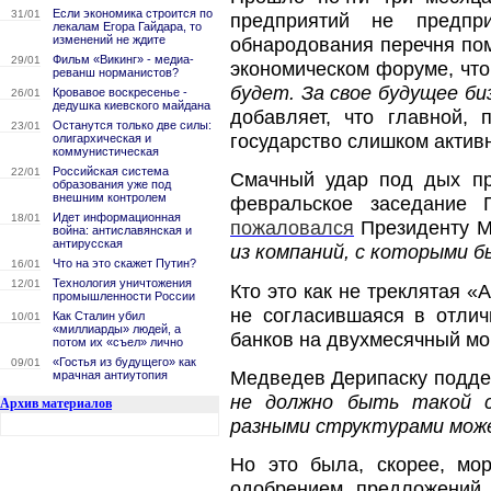
Если экономика строится по
31/01
предприятий не предпр
лекалам Егора Гайдара, то
изменений не ждите
обнародования перечня по
Фильм «Викинг» - медиа-
29/01
экономическом форуме, что
реванш норманистов?
будет. За свое будущее б
Кровавое воскресенье -
26/01
дедушка киевского майдана
добавляет, что главной, 
Останутся только две силы:
23/01
государство слишком актив
олигархическая и
коммунистическая
Российская система
22/01
Смачный удар под дых пр
образования уже под
внешним контролем
февральское заседание 
Идет информационная
18/01
пожаловался
Президенту М
война: антиславянская и
антирусская
из компаний, с которыми 
Что на это скажет Путин?
16/01
Технология уничтожения
12/01
Кто это как не треклятая 
промышленности России
не согласившаяся в отлич
Как Сталин убил
10/01
«миллиарды» людей, а
банков на двухмесячный мо
потом их «съел» лично
«Гостья из будущего» как
09/01
Медведев Дерипаску подде
мрачная антиутопия
не должно быть такой с
Архив материалов
разными структурами може
Но это была, скорее, мо
одобрением предложений 