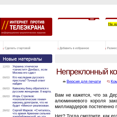
Не д
Сделать стартовой
Добавить в избранное
Размес
Украина этнически
12/03
Непреклонный ко
«зачистит» Донбасс, если
Москва его сдаст
Кто наследник русского
09/03
престола? Точный ответ
Версия для печати
Ко
найден
Кавказец-боец обратился к
08/03
русским женщинам. 8 марта.
Вам не кажется, что за Д
Игорь Стрелков:
08/03
«геополитические гении»
алюминиевого короля зак
наконец допетрили, что не
будет «Минск» реализован.
миллиардеров постепенно п
Сергей Марков: «Считалось,
28/02
что армия Армении сильнее
Нет? Тогда смотрите, как е
азербайджанской, но эта