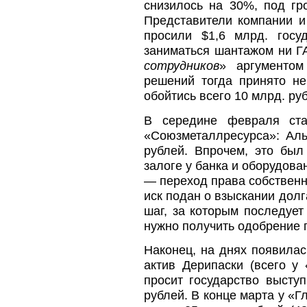
снизилось на 30%, под гр
Представители компании и
просили $1,6 млрд. госу
заниматься шантажом ни Г
сотрудников
» аргументом
решений тогда принято н
обойтись всего 10 млрд. ру
В середине февраля с
«Союзметаллресурса»: Аль
рублей. Впрочем, это был
залоге у банка и оборудован
— переход права собственн
иск подан о взыскании долг
шаг, за которым последуе
нужно получить одобрение го
Наконец, на днях появила
актив Дерипаски (всего у
просит государство высту
рублей. В конце марта у «Г