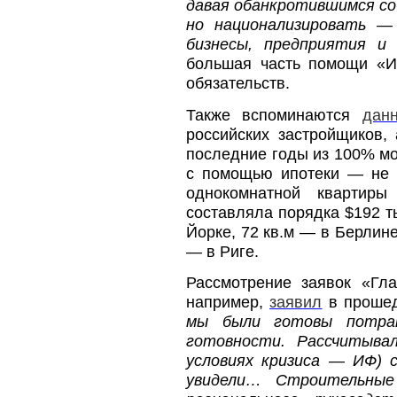
давая обанкротившимся со
но национализировать —
бизнесы, предприятия и 
большая часть помощи «И
обязательств.
Также вспоминаются
дан
российских застройщиков,
последние годы из 100% мо
с помощью ипотеки — не 
однокомнатной квартир
составляла порядка $192 т
Йорке, 72 кв.м — в Берлине
— в Риге.
Рассмотрение заявок «Гл
например,
заявил
в прошед
мы были готовы потра
готовности. Рассчитыва
условиях кризиса — ИФ) 
увидели… Строительны