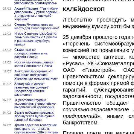
уверенность пошатнулась»
КАЛЕЙДОСКОП
Андрей Паршев: "Гиви убили
23/02
диверсанты. Другие версии -
это выдумка спецслужб
Любопытно проследить м
Украины"
Смерть Чуркина: есть ли
22/02
недавнему кумиру хотя бы з
место для «конспирологии»?
Игорь Стрелков разоблачил
17/02
25 декабря прошлого года
ложь о контактах с Ярошем
и рассказал неудобную
«Перечень системообразу
правду
комиссией по повышению ус
Сталин как не
15/02
государственник и не
— множество активов, к
патриот России
«Русал», УК «Союзметаллр
Россия как уменьшенная
13/02
копия Советского Союза
ОАО «Главстрой», ОА
Анатолий Вассерман: «Я
11/02
оцениваю положение
Правительством деклариру
Украины как предсмертное»
помощи в формах прямой ф
Запад тайно делает
08/02
генетическое оружие?
гарантий, субсидирован
Профессор-генетик
разъясняет.
задолженности, государств
«Русофобия глубоко
07/02
Правительство обещает 
укоренилась в европейско-
американской идеологии»
социально-экономически
Белые победили красных.
04/02
предприятий
», иными сл
Французская булка лучше
лагерной баланды
банкротством.
Трамп сдаст постсоветское
02/02
пространство только в
Прошло почти три месяца
случае войны США с Китаем