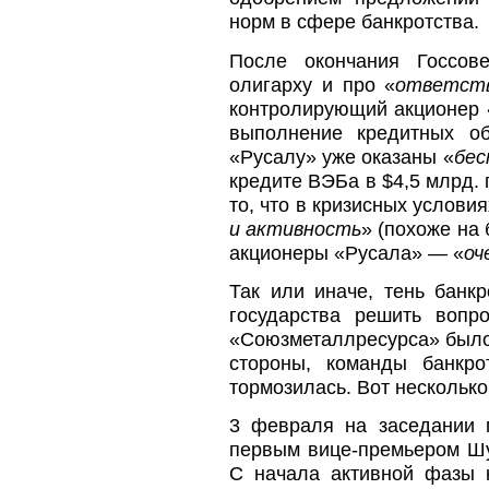
норм в сфере банкротства.
После окончания Госсов
олигарху и про «
ответств
контролирующий акционер «
выполнение кредитных об
«Русалу» уже оказаны «
бес
кредите ВЭБа в $4,5 млрд. 
то, что в кризисных услови
и активность
» (похоже на
акционеры «Русала» — «
оч
Так или иначе, тень банк
государства решить вопр
«Союзметаллресурса» было 
стороны, команды банкро
тормозилась. Вот несколько
3 февраля на заседании п
первым вице-премьером Шу
С начала активной фазы к