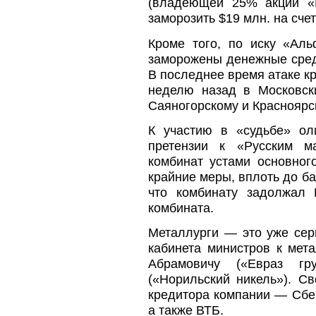
(владеющей 25% акций «
заморозить $19 млн. на сче
Кроме того, по иску «Ал
заморожены денежные средс
В последнее время атаке к
неделю назад в Московск
Саяногорскому и Краснояр
К участию в «судьбе» ол
претензии к «Русским м
комбинат устами основног
крайние меры, вплоть до ба
что комбинату задолжал 
комбината.
Металлурги — это уже сер
кабинета министров к мет
Абрамовичу («Евраз гр
(«Норильский никель»). С
кредитора компании — Сбер
а также ВТБ.