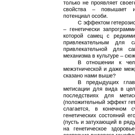
только не проявляет свое
свойства – повышает и
потенциал особи.
С эффектом гетерозис
– генетически запрограмм
которой самец с редким
привлекательным для 
привлекательной для са
механизма в культуре – сюж
В отношении к чело
межэтнической и даже межр
сказано нами выше?
В предыдущих глав
метисации для вида в цел
последствиях для метис
(положительный эффект гет
слагается, в конечном с
генетических состояний е
(пусть и затухающий в ряд
на генетическое здоровь