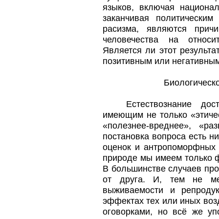
языков, включая национа
заканчивая политически
расизма, являются причи
человечества на относи
Является ли этот результа
позитивным или негативны
Биологическо
Естествознание дос
имеющим не только «этичес
«полезнее-вреднее», «ра
постановка вопроса есть ни
оценок и антропоморфных 
природе мы имеем только ф
В большинстве случаев про
от друга. И, тем не ме
выживаемости и репроду
эффектах тех или иных возд
оговорками, но всё же уп