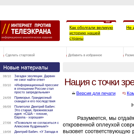
Как оболгали великую
Не 
историю нашей
страны
Сделать стартовой
Добавить в избранное
Разм
Загадки эволюции. Дарвин
08/10
Нация с точки зр
не смог найти ответ
«Информационный прессинг
03/10
в отношении России стал
просто запредельным»
Версия для печати
Ко
Приморье. Грандиозный
24/09
скандал и его последствия
Политолог Дмитрий Бабич:
06/09
Это старая, брежневская
идея: «США – плохие,
Разумеется, мы отдаём
Европа - хорошая»
«Позвольте не согласиться с
27/08
откровенной оплеухой совр
Алексеем Кудриным!»
вызовет соответствующую р
Дмитрий Бабич. «У Запада в
19/08