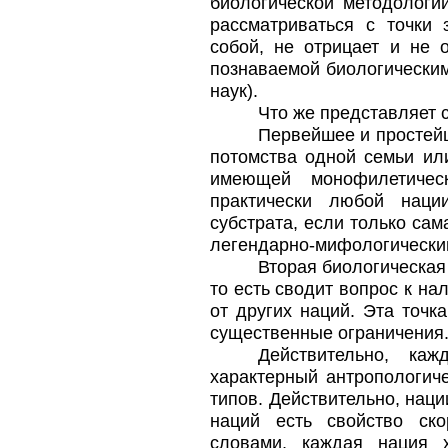
биологической методологи
рассматриваться с точки 
собой, не отрицает и не 
познаваемой биологически
наук).
Что же представляет 
Первейшее и простейш
потомства одной семьи или
имеющей монофилетичес
практически любой наци
субстрата, если только сам
легендарно-мифологически
Вторая биологическая
то есть сводит вопрос к н
от других наций. Эта точк
существенные ограничения
Действительно, ка
характерный антропологиче
типов. Действительно, наци
наций есть свойство ско
словами, каждая нация х