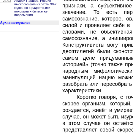
Андрей Паршев. Россия
28/03
выскользнула из петли 90-х
признаки, а субъективн
годов, но с радостными
значение. То есть пер
плясками я бы все же
повременил
самосознание, которое, о
Архив материалов
силой и проявляет себя в 
словами, не объективна
самосознание, а инициир
Конструктивисты могут при
десятилетий были сконст
самом деле придуманны
историей» (точно также пр
народным мифологически
манипуляций нацию можно
разобрать или пересобрать
характеристики.
Коротко говоря, с т
скорее организм, который,
рождается, живёт и умирае
случае, он может быть изу
в этом случае он остаётс
представляет собой скоре