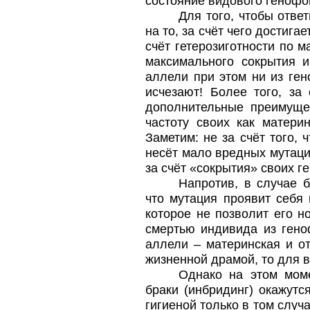
состояние видового генофо
Для того, чтобы отве
на то, за счёт чего достиг
счёт гетерозиготности по м
максимального сокрытия 
аллели при этом ни из ген
исчезают! Более того, за 
дополнительные преимуще
частоту своих как матери
Заметим: не за счёт того, 
несёт мало вредных мутаций
за счёт «сокрытия» своих г
Напротив, в случае б
что мутация проявит себя 
которое не позволит его н
смертью индивида из гено
аллели – материнская и от
жизненной драмой, то для в
Однако на этом моме
браки (инбридинг) окажутс
гигиеной только в том случа