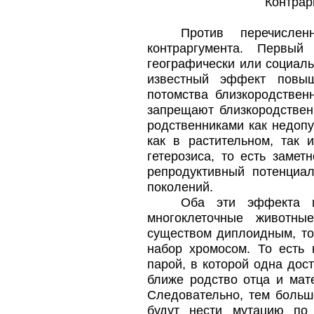
Контрар
Против перечисле
контраргумента. Первы
географически или социаль
известный эффект повы
потомства близкородствен
запрещают близкородстве
родственниками как недопу
как в растительном, так
гетерозиса, то есть заме
репродуктивный потенциа
поколений.
Оба эти эффекта и
многоклеточные животны
существом диплоидным, то 
набор хромосом. То есть
парой, в которой одна дост
ближе родство отца и мат
Следовательно, тем больш
будут нести мутацию по