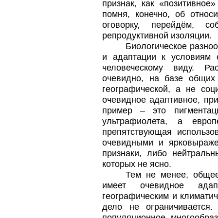
признак, как «позитивное»
помня, конечно, об относ
оговорку, перейдём, со
репродуктивной изоляции.
Биологическое разноо
и адаптации к условиям 
человеческому виду. Ра
очевидно, на базе общих
географической, а не соц
очевидное адаптивное, пр
пример – это пигментац
ультрафиолета, а евро
препятствующая использо
очевидными и ярковыраж
признаки, либо нейтральн
которых не ясно.
Тем не менее, общее
имеет очевидное адапт
географическим и климати
дело не ограничивается
популяционное многообра