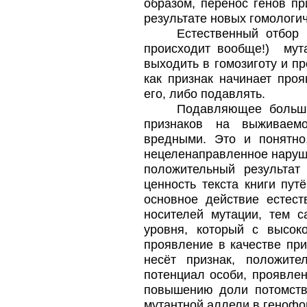
образом, перенос генов пр
результате новых гомологи
Естественный отбор 
происходит вообще!) мута
выходить в гомозиготу и пр
как признак начинает про
его, либо подавлять.
Подавляющее больши
признаков на выживаем
вредными. Это и понятно
нецеленаправленное наруше
положительный результат
ценность текста книги пу
основное действие естест
носителей мутации, тем 
уровня, который с высок
проявление в качестве при
несёт признак, положит
потенциал особи, проявлен
повышению доли потомства
мутантной аллели в генофо