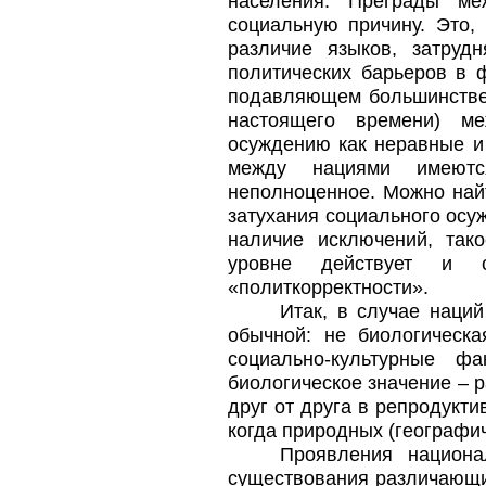
населения. Преграды м
социальную причину. Это, 
различие языков, затруд
политических барьеров в ф
подавляющем большинстве 
настоящего времени) ме
осуждению как неравные и 
между нациями имеютс
неполноценное. Можно най
затухания социального осу
наличие исключений, та
уровне действует и 
«политкорректности».
Итак, в случае наци
обычной: не биологическа
социально-культурные 
биологическое значение – 
друг от друга в репродукт
когда природных (географич
Проявления национа
существования различающих