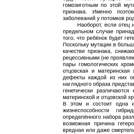
гомозиготным по этой мут
признака. Именно поэто
заболеваний у потомков ро
Наоборот, если отец 
предельном случае принад
того, что ребёнок будет ге
Поскольку мутации в больш
качестве признака, снижа
рецессивными (не проявляю
пары гомологических хром
отцовская и материнская 
дефекты каждой из них о
наглядного образа предста
генетически различаются
материнской и отцовской хр
В этом и состоит одна и
жизнеспособности гибр
определённого набора разл
возможная причина гетер
вредная или даже смертель