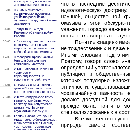
последние годы сложилась
что в последние десятиле
агрессивная идеология»
идеологическую доктрину
«В чем может быть
09/08
политическая подоплека
научной, общественной, ф
убийства российских
журналистов группы Орхана
оказывать этой обскурант
Джемаля?»
уважения. Гораздо важнее и
1 августа 1914 года
01/08
Германия объявила войну
постановка вопроса с научн
России
Понятие «нация» имее
«Россия сделала все, чтобы
30/07
не вступить в Первую
не тождественных и даже н
мировую, но уклониться от
войны было невозможно»
Иными словами, под этим
«Расстрел царской семьи
17/07
Поэтому, говоря слово «на
был для большевиков
сожжением мостов»
определений употребляется
«НДС - опасный налог. Он
09/07
чаще всего
публицист и общественны
перекладывается на
которых популярно излож
конечного потребителя»
Откуда у Ленина взялись
21/06
этничности, существовавш
деньги? Большевистский
центр и финансовые потоки
чрезвычайную важность н
«Нефть подорожала почти
20/06
делают доступной для дос
вдвое, стало быть, курс
валют должен опуститься
прежде была почти в мо
адекватно. Но он не
опускается, почему?»
специализированных в соот
Колчак сказал, что лучше
18/06
Всё множество сущес
отдаст золото большевикам,
и оно останется в России,
природе самого соотв
чем позволит союзникам