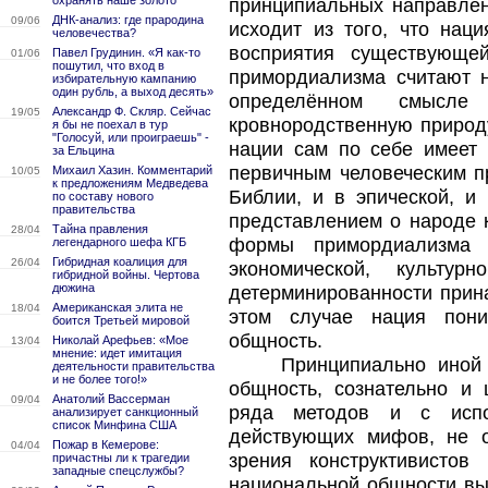
охранять наше золото
принципиальных направлен
ДНК-анализ: где прародина
09/06
исходит из того, что нац
человечества?
восприятия существующ
Павел Грудинин. «Я как-то
01/06
пошутил, что вход в
примордиализма считают н
избирательную кампанию
один рубль, а выход десять»
определённом смысле 
Александр Ф. Скляр. Сейчас
19/05
кровнородственную природу
я бы не поехал в тур
"Голосуй, или проиграешь" -
нации сам по себе имеет 
за Ельцина
первичным человеческим п
Михаил Хазин. Комментарий
10/05
к предложениям Медведева
Библии, и в эпической, и
по составу нового
правительства
представлением о народе к
Тайна правления
28/04
формы примордиализма и
легендарного шефа КГБ
Гибридная коалиция для
26/04
экономической, культур
гибридной войны. Чертова
дюжина
детерминированности прина
Американская элита не
18/04
этом случае нация пони
боится Третьей мировой
общность.
Николай Арефьев: «Мое
13/04
мнение: идет имитация
Принципиально иной 
деятельности правительства
и не более того!»
общность, сознательно и
Анатолий Вассерман
09/04
ряда методов и с испо
анализирует санкционный
список Минфина США
действующих мифов, не 
Пожар в Кемерове:
04/04
зрения конструктивисто
причастны ли к трагедии
западные спецслужбы?
национальной общности вы