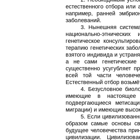
естественного отбора или 
например, ранней эмбрио
заболеваний.
3. Нынешняя система
национально-этнически
генетическое консультиро
терапию генетических забо
взятого индивида и устран
а не сами генетические
существенно усугубляет пр
всей той части человеч
Естественный отбор возьмё
4. Безусловное биол
имеющие в настоящее 
подвергающиеся метисаци
миграции) и имеющие высок
5. Если цивилизован
образом самые основы св
будущее человечества при
цивилизации. Цивилизо