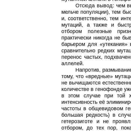
Отсюда вывод: чем вы
мельче популяции), тем бы
и, соответственно, тем ин
мутаций, а также и быст
отбором полезные призн
практически никогда не бы
барьером для «утекания» 
сравнительно редких мута
перенос частых, подхваче
аллелей.
Напротив, размывани
тому, что «вредные» мутац
не вычищаются естественны
количестве в генофонде уж
в этом случае при той ж
интенсивность её элиминиро
частоты в общевидовом ге
большая редкость) в случ
гетерозиготе и не прояв
отбором, до тех пор, пок