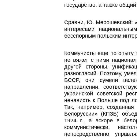
государство, а также общий
Сравни, Ю. Мерошевский: 
интересами национальным
бесспорным польским инте
Коммунисты еще по опыту г
не вяжет с ними национал
другой стороны, унифика
разногласий. Поэтому, уме
БССР, они сумели целе
направлении, соответств
украинской советской рес
ненависть к Польше под л
Так, например, созданная
Белоруссии» (КПЗБ) объе
1924 г., а вскоре в бел
коммунистически, насто
непосредственно управ