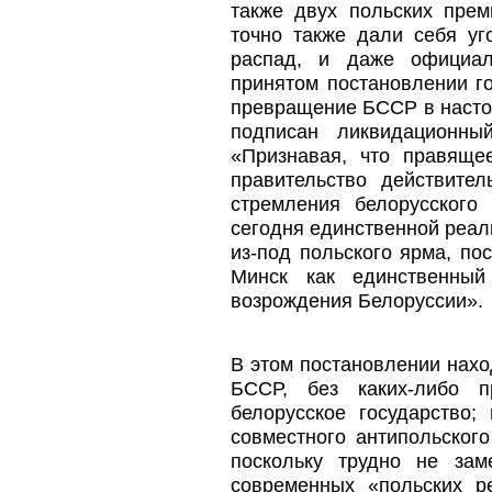
также двух польских прем
точно также дали себя уг
распад, и даже официал
принятом постановлении г
превращение БССР в настоя
подписан ликвидационны
«Признавая, что правяще
правительство действител
стремления белорусского 
сегодня единственной реал
из-под польского ярма, по
Минск как единственный
возрождения Белоруссии».
В этом постановлении нахо
БССР, без каких-либо пр
белорусское государство;
совместного антипольског
поскольку трудно не за
современных «польских ре