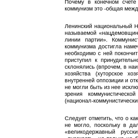
Почему в конечном счете
коммунизм это -общая межд
Ленинский национальный Н
называемой «нацдемовщины
линии партии». Коммунис
коммунизма достигла намеч
необходимо с ней покончи
приступил к принудительн
склонялись (впрочем, в на
хозяйства (хуторское хо
внутренней оппозиции и от
не могли быть из нее искл
зрения коммунистическо
(национал-коммунистически
Следует отметить, что о к
не могло, поскольку в да
«великодержавный русс