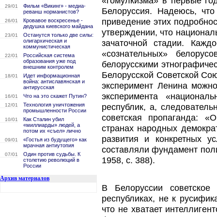
«гомулкизма» в первые го
Фильм «Викинг» - медиа-
29/01
Белоруссия. Надеюсь, чт
реванш норманистов?
приведение этих подробнос
Кровавое воскресенье -
26/01
дедушка киевского майдана
утверждении, что национал
Останутся только две силы:
23/01
олигархическая и
зачаточной стадии. Кажд
коммунистическая
«сознательных» белору
Российская система
22/01
образования уже под
белорусскими этнографичес
внешним контролем
Белорусской Советской Сою
Идет информационная
18/01
война: антиславянская и
эксперимент Ленина можно
антирусская
эксперимента «национал
Что на это скажет Путин?
16/01
Технология уничтожения
республик, а, следователь
12/01
промышленности России
советская пропаганда: 
Как Сталин убил
10/01
«миллиарды» людей, а
странах народных демократ
потом их «съел» лично
развития и конкретных у
«Гостья из будущего» как
09/01
мрачная антиутопия
составляли фундамент поли
Один против судьбы. К
07/01
1958, с. 388).
столетию революций в
России
Архив материалов
В Белоруссии советское 
республиках, не к русифик
что не хватает интеллиген