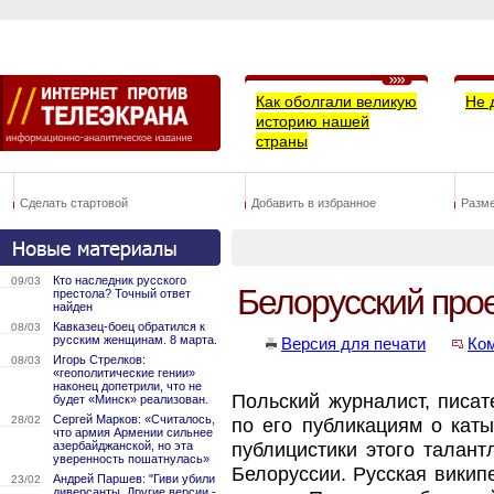
Как оболгали великую
Не 
историю нашей
страны
Сделать стартовой
Добавить в избранное
Разм
Кто наследник русского
09/03
Белорусский прое
престола? Точный ответ
найден
Кавказец-боец обратился к
08/03
русским женщинам. 8 марта.
Версия для печати
Ко
Игорь Стрелков:
08/03
«геополитические гении»
наконец допетрили, что не
Польский журналист, писа
будет «Минск» реализован.
Сергей Марков: «Считалось,
28/02
по его публикациям о кат
что армия Армении сильнее
азербайджанской, но эта
публицистики этого талант
уверенность пошатнулась»
Белоруссии. Русская викип
Андрей Паршев: "Гиви убили
23/02
диверсанты. Другие версии -