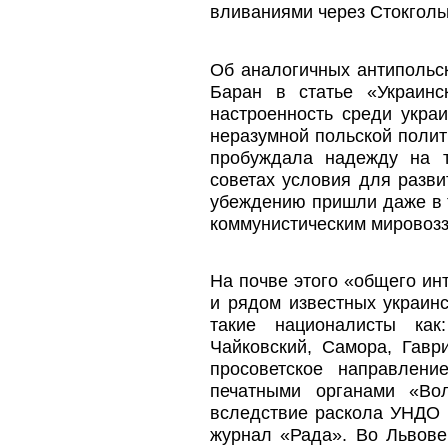
вливаниями через Стокголь
Об аналогичных антипольск
Баран в статье «Украин
настроенность среди укра
неразумной польской полити
пробуждала надежду на т
советах условия для разв
убеждению пришли даже в т
коммунистическим мировоз
На почве этого «общего ин
и рядом известных украин
такие националисты как:
Чайковский, Самора, Гавр
просоветское направлен
печатными органами «Во
вследствие раскола УНДО 
журнал «Рада». Во Львове