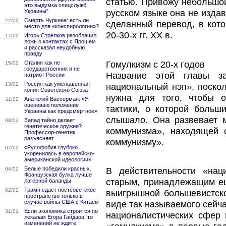
статью. Привожу небольшой
это выдумка спецслужб
Украины"
русском языке она не изда
Смерть Чуркина: есть ли
22/02
сделанный перевод, в кот
место для «конспирологии»?
20-30-х гг. XX в.
Игорь Стрелков разоблачил
17/02
ложь о контактах с Ярошем
и рассказал неудобную
правду
Гомулкизм с 20-х годов
Сталин как не
15/02
государственник и не
Название этой главы за
патриот России
Россия как уменьшенная
13/02
национальный нэп», поскол
копия Советского Союза
нужна для того, чтобы о
Анатолий Вассерман: «Я
11/02
оцениваю положение
тактики, о которой больш
Украины как предсмертное»
слышало. Она развевает 
Запад тайно делает
08/02
генетическое оружие?
коммунизма», находящей 
Профессор-генетик
разъясняет.
коммунизму».
«Русофобия глубоко
07/02
укоренилась в европейско-
американской идеологии»
Белые победили красных.
В действительности «нац
04/02
Французская булка лучше
старым, принадлежащим ещ
лагерной баланды
Трамп сдаст постсоветское
02/02
выигрышной большевистско
пространство только в
случае войны США с Китаем
виде так называемого сейч
Если экономика строится по
31/01
националистических сфер 
лекалам Егора Гайдара, то
изменений не ждите