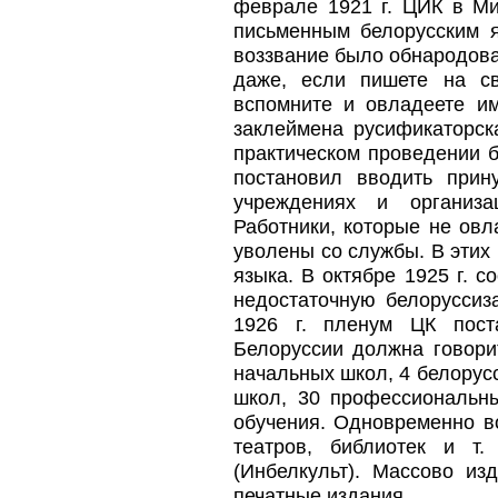
феврале 1921 г. ЦИК в Ми
письменным белорусским 
воззвание было обнародова
даже, если пишете на св
вспомните и овладеете и
заклеймена русификаторск
практическом проведении б
постановил вводить прин
учреждениях и организа
Работники, которые не овл
уволены со службы. В этих
языка. В октябре 1925 г. 
недостаточную белоруссиз
1926 г. пленум ЦК пост
Белоруссии должна говорит
начальных школ, 4 белорусс
школ, 30 профессиональн
обучения. Одновременно во
театров, библиотек и т.
(Инбелкульт). Массово из
печатные издания.