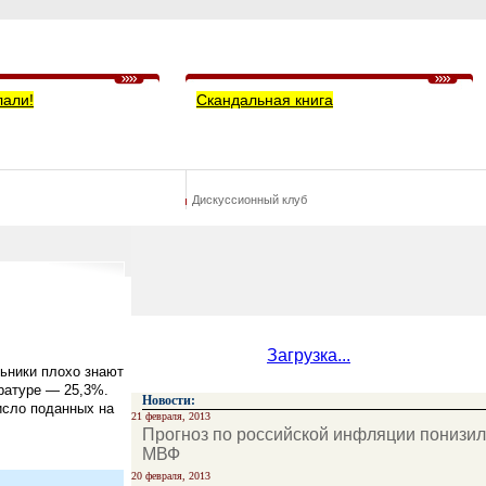
лали!
Скандальная книга
Дискуссионный клуб
Загрузка...
льники плохо знают
ратуре — 25,3%.
Новости:
исло поданных на
21 февраля, 2013
Прогноз по российской инфляции понизил
МВФ
20 февраля, 2013