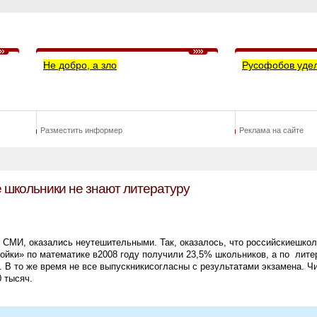
Не добро, а зло
Русофобов уде
Разместить информер
Реклама на сайте
е школьники не знают литературу
д СМИ, оказались неутешительными. Так, оказалось, что российскиешко
войки» по математике в2008 году получили
23,5% школьников, а по
лите
. В то же время не все выпускникисогласны с результатами экзамена. Ч
 тысяч.