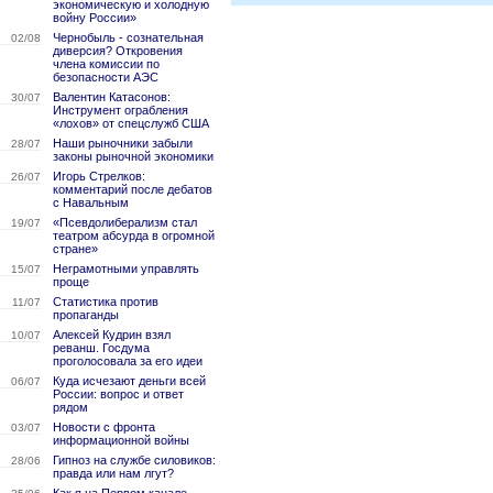
экономическую и холодную
войну России»
Чернобыль - сознательная
02/08
диверсия? Откровения
члена комиссии по
безопасности АЭС
Валентин Катасонов:
30/07
Инструмент ограбления
«лохов» от спецслужб США
Наши рыночники забыли
28/07
законы рыночной экономики
Игорь Стрелков:
26/07
комментарий после дебатов
с Навальным
«Псевдолиберализм стал
19/07
театром абсурда в огромной
стране»
Неграмотными управлять
15/07
проще
Статистика против
11/07
пропаганды
Алексей Кудрин взял
10/07
реванш. Госдума
проголосовала за его идеи
Куда исчезают деньги всей
06/07
России: вопрос и ответ
рядом
Новости с фронта
03/07
информационной войны
Гипноз на службе силовиков:
28/06
правда или нам лгут?