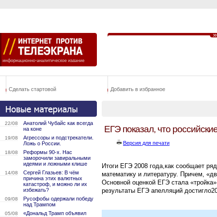
Сделать стартовой
Добавить в избранное
Анатолий Чубайс как всегда
22/08
ЕГЭ показал, что российски
на коне
Агрессоры и подстрекатели.
19/08
Версия для печати
Ложь о России.
Реформы 90-х. Нас
18/08
заморочили завиральными
идеями и ложными клише
Итоги ЕГЭ 2008 года,как сообщает ря
Сергей Глазьев: В чём
14/08
математику и литературу. Причем, «д
причина этих валютных
Основной оценкой ЕГЭ стала «тройка»
катастроф, и можно ли их
избежать?
результаты ЕГЭ апелляций достигло20
Русофобы одержали победу
09/08
над Трампом
«Дональд Трамп объявил
05/08