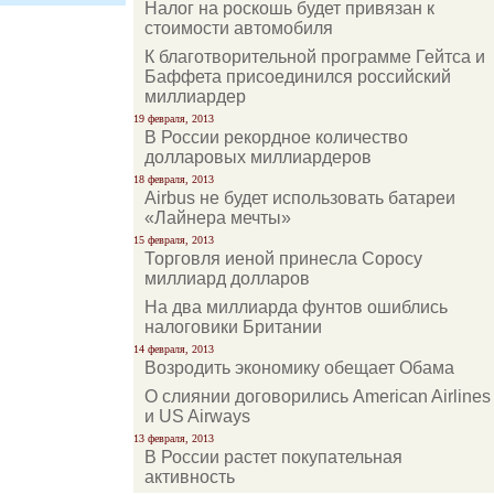
Налог на роскошь будет привязан к
стоимости автомобиля
К благотворительной программе Гейтса и
Баффета присоединился российский
миллиардер
19 февраля, 2013
В России рекордное количество
долларовых миллиардеров
18 февраля, 2013
Airbus не будет использовать батареи
«Лайнера мечты»
15 февраля, 2013
Торговля иеной принесла Соросу
миллиард долларов
На два миллиарда фунтов ошиблись
налоговики Британии
14 февраля, 2013
Возродить экономику обещает Обама
О слиянии договорились American Airlines
и US Airways
13 февраля, 2013
В России растет покупательная
активность