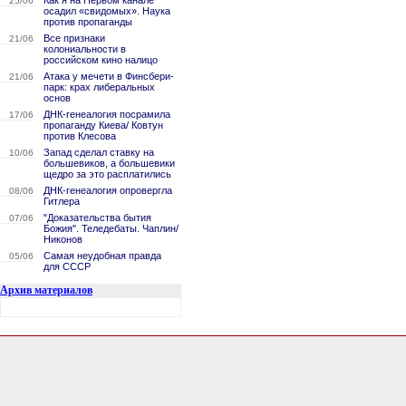
Как я на Первом канале
25/06
осадил «свидомых». Наука
против пропаганды
Все признаки
21/06
колониальности в
российском кино налицо
Атака у мечети в Финсбери-
21/06
парк: крах либеральных
основ
ДНК-генеалогия посрамила
17/06
пропаганду Киева/ Ковтун
против Клесова
Запад сделал ставку на
10/06
большевиков, а большевики
щедро за это расплатились
ДНК-генеалогия опровергла
08/06
Гитлера
"Доказательства бытия
07/06
Божия". Теледебаты. Чаплин/
Никонов
Самая неудобная правда
05/06
для СССР
Архив материалов