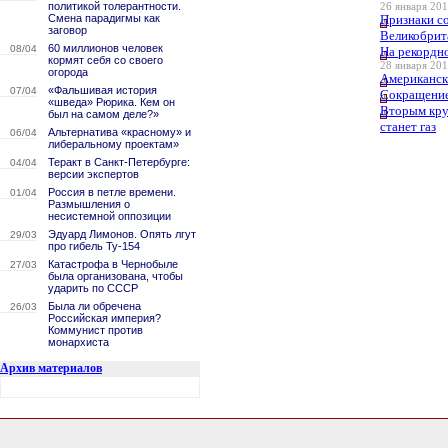
политикой толерантности.
26 января 201
Смена парадигмы как
Признаки с
заговор
Великобрит
60 миллионов человек
08/04
На рекордн
кормят себя со своего
28 января 201
огорода
Американск
«Фальшивая история
07/04
Сокращение
«шведа» Рюрика. Кем он
Вторым кру
был на самом деле?»
станет газ
Альтернатива «красному» и
06/04
либеральному проектам»
Теракт в Санкт-Петербурге:
04/04
версии экспертов
Россия в петле времени.
01/04
Размышления о
несистемной оппозиции
Эдуард Лимонов. Опять лгут
29/03
про гибель Ту-154
Катастрофа в Чернобыле
27/03
была организована, чтобы
ударить по СССР
Была ли обречена
26/03
Российская империя?
Коммунист против
монархиста
Архив материалов