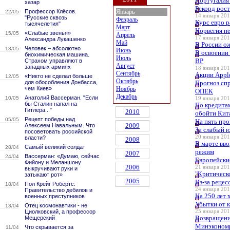
Португалия
хазар
Рекорд рос
Профессор Клёсов.
Январь
22/05
14 января 201
"Русские сквозь
Февраль
Курс евро 
тысячелетия"
Март
Норвегия п
«Слабые звенья»
15/05
Апрель
17 января 201
Александра Лукашенко
Май
В России о
Человек – абсолютно
13/05
Июнь
В освоении
биохимическая машина.
Июль
BP
Страхом управляют в
Август
западных армиях
18 января 201
Сентябрь
Акции Appl
«Никто не сделал больше
12/05
Октябрь
для обособления Донбасса,
Прогноз спр
чем Киев»
Ноябрь
ОПЕК
Декабрь
Анатолий Вассерман. "Если
10/05
19 января 201
бы Сталин напал на
По кредита
Гитлера..."
2010
обойти Кит
Рецепт победы над
05/05
На пять про
2009
Алексеем Навальным. Что
За слабый 
посоветовать российской
20 января 201
власти?
2008
В марте вв
Самый великий солдат
28/04
режим
2007
Вассерман: «Думаю, сейчас
24/04
Европейски
Фийону и Меланшону
2006
21 января 201
выкручивают руки и
"Критическ
затыкают рот»
2005
Из-за рецес
Пол Крейг Робертс:
18/04
24 января 201
Правительство дебилов и
На 250 лет 
военных преступников
Убытки от 
Отец космонавтики - не
13/04
Циолковский, а профессор
25 января 201
Возвращени
Мещерский
Минэконом
Что скрывается за
11/04