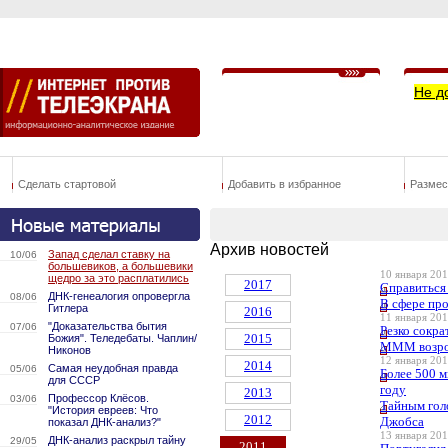
Не д
Сделать стартовой
Добавить в избранное
Размес
Архив новостей
Запад сделал ставку на
10/06
большевиков, а большевики
10 января 201
щедро за это расплатились
2017
Справиться
ДНК-генеалогия опровергла
08/06
В сфере пр
Гитлера
2016
11 января 201
"Доказательства бытия
07/06
Резко сокр
2015
Божия". Теледебаты. Чаплин/
МММ возро
Никонов
12 января 201
2014
Самая неудобная правда
05/06
Более 500 
для СССР
году
2013
Профессор Клёсов.
03/06
Тайным гол
"История евреев: Что
2012
Джобса
показал ДНК-анализ?"
13 января 201
ДНК-анализ раскрыл тайну
29/05
2011