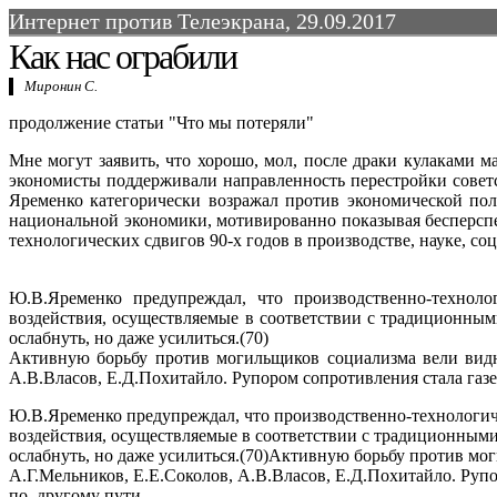
Интернет против Телеэкрана, 29.09.2017
Как нас ограбили
Миронин С.
продолжение статьи "Что мы потеряли"
Мне могут заявить, что хорошо, мол, после драки кулаками м
экономисты поддерживали направленность перестройки совет
Яременко категорически возражал против экономической пол
национальной экономики, мотивированно показывая бесперспе
технологических сдвигов 90-х годов в производстве, науке, со
Ю.В.Яременко предупреждал, что производственно-техноло
воздействия, осуществляемые в соответствии с традиционным
ослабнуть, но даже усилиться.(70)
Активную борьбу против могильщиков социализма вели видны
А.В.Власов, Е.Д.Похитайло. Рупором сопротивления стала газе
Ю.В.Яременко предупреждал, что производственно-технологиче
воздействия, осуществляемые в соответствии с традиционными
ослабнуть, но даже усилиться.(70)Активную борьбу против мо
А.Г.Мельников, Е.Е.Соколов, А.В.Власов, Е.Д.Похитайло. Рупо
по–другому пути.