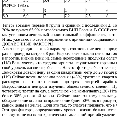
3,3
3,3
3,4
3,5
3,7
4,4
РСФСР 1985 г.
1
2
3
4
5
6
6,9
6,9
7
7,2
7,5
8
Теперь возьмем первые 8 групп и сравним с последними 2. Т
20% получают 65,9% потребляемого ВНП России. В СССР ситуа
мы установим децильный и квинтильный коэффициенты, которые
Итак, уже само по себе возвращение к принципам социальной 
ДОБАВОЧНЫЕ ФАКТОРЫ
А вот и еще один важный параметр - соотношение цен на прод
раз, а проезд на метро в 8 раз. Еще сильнее взмыли цены на 
напротив, низкие цены на самые необходимые продукты облег
(118) Если учесть, что средняя зарплата не учитывает корзин
свой уровень жизни еще больше. На этот фактор я бы отнес ещ
Демократы довели цену за один квадратный метр до 20 тысяч руб
(119) Сейчас почти половина россиян (43%) тратит на квартпл
расходуют на это от половины до трех четвертей заработк
Всероссийским центром изучения общественного мнения. Прим
четвертей) тратят на еду, а остальное - на коммуналку.(120) И
более 30% денежной массы. Сейчас плата за комунальные ус
обслуживание оплаты за проживание будет 50%, но я приму э
рынок цены на жилье. Если это так, то следует признать, что 
Эти два фактора, определяющих уровень жизни большинства 
почему то не вызвали критических замечаний при обсуждении 