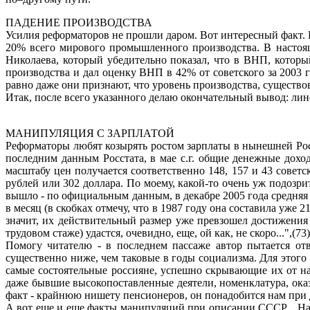
ПАДЕНИЕ ПРОИЗВОДСТВА
Усилия реформаторов не прошли даром. Вот интересный факт. В
20% всего мирового промышленного производства. В настоя
Николаева, который убедительно показал, что в ВНП, которы
производства и дал оценку ВНП в 42% от советского за 2003 г
равно даже они признают, что уровень производства, существо
Итак, после всего указанного делаю окончательный вывод: ли
МАНИПУЛЯЦИЯ С ЗАРПЛАТОЙ
Реформаторы любят козырять ростом зарплаты в нынешней Ро
последним данным Росстата, в мае с.г. общие денежные доходы
масштабу цен получается соответственно 148, 157 и 43 советск
рублей или 302 доллара. По моему, какой-то очень уж подозри
вышло - по официальным данным, в декабре 2005 года средняя за
в месяц (в скобках отмечу, что в 1987 году она составила уже 2
значит, их действительный размер уже превзошел достижения
трудовом стаже) удастся, очевидно, еще, ой как, не скоро...",(73
Помогу читателю - в последнем пассаже автор пытается отв
существенно ниже, чем таковые в годы социализма. Для этого 
самые состоятельные россияне, успешно скрывающие их от на
даже бывшие высокопоставленные деятели, номенклатура, ока
факт - крайнюю нишету пенсионеров, он понадобится нам при
А вот еще и еще факты манипуляций при описании СССР... Напр