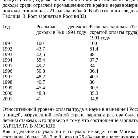
доходы среди отраслей промышленности крайне неравномерно.
подходит топливная - 21 тысяча рублей. В образовании средняя 
Таблица. 3. Рост зарплаты в России(83)
Год
Реальные денежные
Реальная зарплата (бе
доходы в % к 1991 году
скрытой оплаты труда)
1991 году
1991
100
100
1992
43,7
51,4
1993
42,5
48
1994
55,4
37,7
1995
49,7
34
1996
50,8
36,4
1997
48,2
40,5
1998
40,7
30
1999
45,4
30,5
2000
48,3
35,3
2001
41
34,8
Относительный уровень оплаты труда в науке в нынешней Росси
в нищей, разрушенной войной стране, зарплата ректора была п
летним стажем). Это привело в тому, что соотношение зарплаты 
ЗАРПЛАТА В МОСКВЕ
Как отдельное государство в государстве ведет себя Москва.
составила 16 тыс. 364,2 руб., что на 25,4% выше аналогичного п