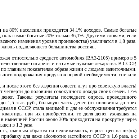
и на 80% населения приходится 34,1% доходов. Самые богатые
 как самые богатые 20% только 36,1%. Другими словами, если
якого изменения уровня производства) увеличатся в 1,8 раза.
ь жизнь подавляющего большинства россиян.
ожал отностельно среднего автомобиля (ВАЗ-2105) примеро в 5
 отечественные сигареты и на самые нужные лекарства. В СССР,
 по главным показателям образа жизни с людьми зажиточными.
тельного подорожания продуктов первой необходимости, снизили
 и после этого без зазрения совести лгут про советскую власть!
 от четверти до половины совокупного дохода своих семей. 17%
енег. Таковы результаты последнего опроса, проведенного
до 1,5 тыс. руб., большую часть денег (от половины до трех
евидимая в СССР, стала видимой и для ее обслуживания требуется
а квартиры при их приобретении, то доля денег уходящая на
 в нынешней России около 30% приходится на прокрутку через
шен в 1,3 раза.
ть, главным образом на недвижимость, и рост цен на нефть)
прибавку для даже абсолютно застойного СССР в 1,6 раза, а с