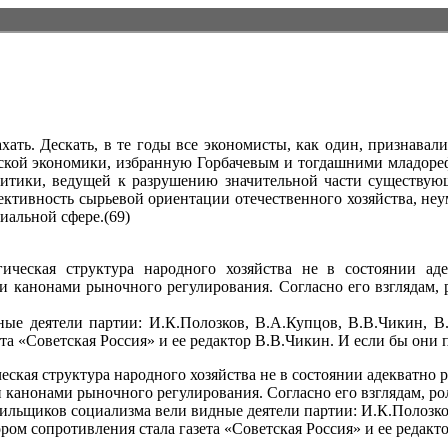
ахать. Дескать, в те годы все экономисты, как один, признавал
ской экономики, избранную Горбачевым и тогдашними младорефо
итики, ведущей к разрушению значительной части существующ
ктивность сырьевой ориентации отечественного хозяйства, не
циальной сфере.(69)
гическая структура народного хозяйства не в состоянии ад
и канонами рыночного регулирования. Согласно его взглядам, 
е деятели партии: И.К.Полозков, В.А.Купцов, В.В.Чикин, В.
та «Советская Россия» и ее редактор В.В.Чикин. И если бы они 
ская структура народного хозяйства не в состоянии адекватно
 канонами рыночного регулирования. Согласно его взглядам, ро
гильщиков социализма вели видные деятели партии: И.К.Полозк
ром сопротивления стала газета «Советская Россия» и ее редакт