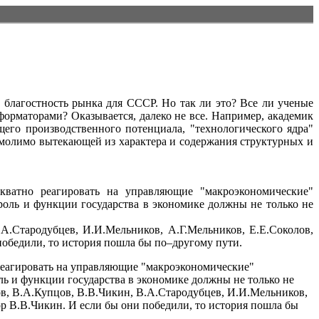
и благостность рынка для СССР. Но так ли это? Все ли ученые
рматорами? Оказывается, далеко не все. Например, академик
его производственного потенциала, "технологического ядра"
умолимо вытекающей из характера и содержания структурных и
екватно реагировать на управляющие "макроэкономические"
роль и функции государства в экономике должны не только не
А.Стародубцев, И.И.Мельников, А.Г.Мельников, Е.Е.Соколов,
победили, то история пошла бы по–другому пути.
 реагировать на управляющие "макроэкономические"
ль и функции государства в экономике должны не только не
ов, В.А.Купцов, В.В.Чикин, В.А.Стародубцев, И.И.Мельников,
ор В.В.Чикин. И если бы они победили, то история пошла бы