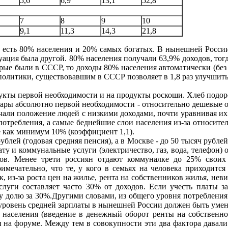
5,6
6,9
13,1
52,8
7
8
9
10
9,1
11,3
14,3
21,8
о есть 80% населения и 20% самых богатых. В нынешней Росси
ция была другой. 80% населения получали 63,9% доходов, тогда
 были в СССР, то доходы 80% населения автоматически (без вс
политики, существовавшим в СССР позволяет в 1,8 раз улучшит
укты первой необходимости и на продукты роскоши. Хлеб подор
товары абсолютно первой необходимости - относительно дешевые
чали положение людей с низкими доходами, почти уравнивая их
ы потребления, а самые беднейшие слои населения из-за относи
е как минимум 10% (коэффициент 1,1).
лей (годовая средняя пенсия), а в Москве - до 50 тысяч рублей,
ату и коммунальные услуги (электричество, газ, вода, телефон)
ов. Менее трети россиян отдают коммуналке до 25% своих д
ечательно, что те, у кого в семьях на человека приходится 
так, из-за роста цен на жилье, рента на собственников жилья, н
луги составляет часто 30% от доходов. Если учесть платы з
ту долю за 30%.Другими словами, из общего уровня потребления
в уровень средней зарплаты в нынешней России должен быть умень
населения (введение в денежный оборот ренты на собственнос
на форуме. Между тем в совокупности эти два фактора давали 