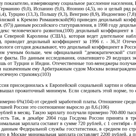
му показателю, измеряющему социальное расслоение населения, Р
), Германию (9,0), Испанию (9,0), Японию (4,5), но и целый ря
4), Турцию (13,3), Польшу (9,3), Венгрию (8,9), Индонезию (7,8),
 близкой к Кремлю Римашевской(96) приведен децильный коэфф
 (97)) данным российского статуправления, в 1998 году децильн
декс человеческого развития,(100) децильный коэффициент в Р
а Северной Каролины (США), которая ведет длительное набл
rvey), приводит децильный коэффициент за 1996 г. - 36,3! От
ологи сегодня доказывают, что децильный коэффициент в России
м ученым больше, чем официальний "демократической" стати
ие факты. По данным исследования, охватившего 29 ведущих эк
шь от Турции и Индии. Отечественные топ-менеджеры получают в
азначенным ему Арбитражным судом Москвы вознаграждением 
есячную страховку.(103)
ссия присоединилась к Европейской социальной хартии и обязан
евышал прожиточный минимум. Если следовать этой норме, то 
примерно 6%(104) от средней заработной платы. Отношение средне
ынешней России это соотношение выросло до 8,6.(106)
блей в месяц. Такую зарплату получали примерно 700-800 тысяч 
 есть Так, в декабре 2004 года Госдума России принята в т
мальная зарплата составит в сумме 720 рублей, с 1 сентября - 80
данным Федеральной службы госстатистики, в среднем по стр
 что в Москве минимальная зарплата составляет 2200 рублей, а 