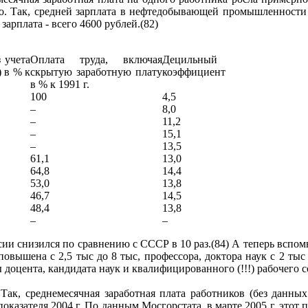
 Так, средней зарплата в нефтедобывающей промышленности - 
зарплата - всего 4600 рублей.(82)
з учета
Оплата труда, включая
Децильный
 в % к
скрытую заработную плату
коэффициент
в % к 1991 г.
100
4,5
–
8,0
–
11,2
–
15,1
–
13,5
61,1
13,0
64,8
14,4
53,0
13,8
46,7
14,5
48,4
13,8
–
–
и снизился по сравнению с СССР в 10 раз.(84) А теперь вспомн
овышена с 2,5 тыс до 8 тыс, профессора, доктора наук с 2 тыс д
доцента, кандидата наук и квалифицированного (!!!) рабочего со
 Так, среднемесячная заработная плата работников (без данны
оказателя 2004 г. По данным Мосгорстата, в марте 2005 г. этот п