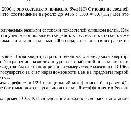
 2000 г. оно составляло примерно 6%.(110) Отношение средней
 это соотношение выросло до 9456 : 1100 = 8,6.(112) Все это
 получаемых разными авторами показателей слишком велик. Как
я учел, что в большинстве работ, в частности в статье той же
мальной зарплаты в мае 2006 года, я взял для своих расчетов
им. Тогда квартир строили очень мало и не давали квартир.
о "сокращение различия в уровне заработной платы низко и
тогда же были ликвидированы коммерческие магазины. В 1968
е государство за счет неравномерности цен на предметы первой
атых.
чала реформ, в 1991 г., децильный коэффициент был равен 4,5,
мые богатыми доходы, реально децильный коэффициент в России
 во времена СССР. Распределение доходов было расчитано мною