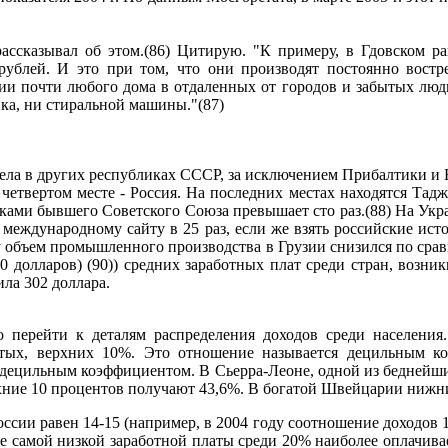
ссказывал об этом.(86) Цитирую. "К примеру, в Гдовском ра
7 рублей. И это при том, что они производят постоянно востр
и почти любого дома в отдаленных от городов и забытых людь
ника, ни стиральной машины."(87)
 дела в других республиках СССР, за исключением Прибалтики и
 четвертом месте - Россия. На последних местах находятся Тадж
ками бывшего Советского Союза превышает сто раз.(88) На Украи
о международному сайту в 25 раз, если же взять российские ис
у объем промышленного производства в Грузии снизился по сравне
0 долларов) (90)) средних заработных плат среди стран, возн
ила 302 доллара.
о перейти к деталям распределения доходов среди населения
ых, верхних 10%. Это отношение называется децильным ко
а децильным коэффициентом. В Сьерра-Леоне, одной из беднейши
рхние 10 процентов получают 43,6%. В богатой Швейцарии нижни
сии равен 14-15 (например, в 2004 году соотношение доходов 
ие самой низкой заработной платы среди 20% наиболее оплачива