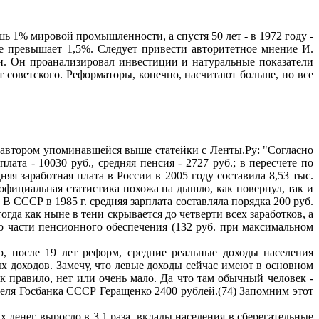
ь 1% мировой промышленности, а спустя 50 лет - в 1972 году -
 превышает 1,5%. Следует привести авторитетное мнение И.
ти. Он проанализировал инвестиции и натуральные показатели
т советского. Реформаторы, конечно, насчитают больше, но все
автором упоминавшейся выше статейки с Ленты.Ру: "Согласно
ата - 10030 руб., средняя пенсия - 2727 руб.; в пересчете по
няя заработная плата в России в 2005 году составила 8,53 тыс.
 официальная статистика похожа на дышло, как повернул, так и
 В СССР в 1985 г. средняя зарплата составляла порядка 200 руб.
тогда как ныне в тени скрывается до четверти всех заработков, а
о части пенсионного обеспечения (132 руб. при максимальном
р, после 19 лет реформ, средние реальные доходы населения
ых доходов. Замечу, что левые доходы сейчас имеют в основном
 правило, нет или очень мало. Да что там обычный человек -
еля Госбанка СССР Геращенко 2400 рублей.(74) Запомним этот
 денег выросло в 3,1 раза, вклады населения в сберегательные