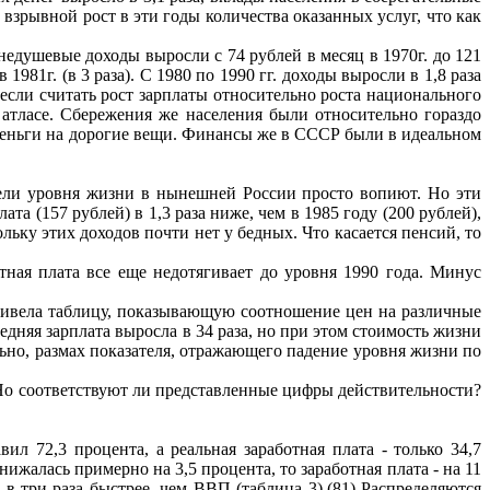
т взрывной рост в эти годы количества оказанных услуг, что как
едушевые доходы выросли с 74 рублей в месяц в 1970г. до 121
1981г. (в 3 раза). С 1980 по 1990 гг. доходы выросли в 1,8 раза
ко если считать рост зарплаты относительно роста национального
 атласе. Сбережения же населения были относительно гораздо
ь деньги на дорогие вещи. Финансы же в СССР были в идеальном
атели уровня жизни в нынешней России просто вопиют. Но эти
 (157 рублей) в 1,3 раза ниже, чем в 1985 году (200 рублей),
льку этих доходов почти нет у бедных. Что касается пенсий, то
ная плата все еще недотягивает до уровня 1990 года. Минус
привела таблицу, показывающую соотношение цен на различные
редняя зарплата выросла в 34 раза, но при этом стоимость жизни
льно, размах показателя, отражающего падение уровня жизни по
 Но соответствуют ли представленные цифры действительности?
л 72,3 процента, а реальная заработная плата - только 34,7
жалась примерно на 3,5 процента, то заработная плата - на 11
 в три раза быстрее, чем ВВП (таблица 3).(81) Распределяются