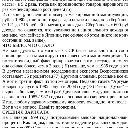
кассы - в 5,2 раза, тогда как производство товаров народного 
раз компенсировало рост денег.(75)
И, наконец, последний пример замаскированной манипуляции, 
руб. в 1980г., или в полтора раза, а остатки вкладов в сбербан
(с 121 до 215 рублей в месяц), а вклады в Сбербанке - с 600 р
дохода, то окажется, что увеличение национального дохода 
меньше, чем сейчас в Японии, где сейчас об этом никто не кр
состоянии (см. выше).
ЧТО БЫЛО, ЧТО СТАЛО
Не надо думать, что жизнь в СССР была идеальной или состо
вопиющие факты маскируются словесными манипуляциями. Так, у
но этот очевидный факт прикрывается неким рассуждением, что 
она сейчас более, чем в 3 раза (!!!) меньше, чем в 1985 году, а э
В другом независимом исследовании эксперты Всероссийског
составляет 35 процентов.(77) Другими словами, россияне все еще
А вот и третий факт из той же оперы. Недавно газета "Аргу
товары и услуги в 1985 году и в 2004 году.(78) Газета "Дуэль"
выросла больше, чем в 60 раз! Другими словами, уровень жизн
сравнению с 1985-1987 годом на основании скорректированных з
Итак, любому здравомыслящему человеку очевидно, что после 
Вот в чем вопрос. Давайте проверим.
СРЕДНЯЯ ЗАРПЛАТА
На 1 января 1999 года потребляемый валовой национальный п
процента. Как видим, шло активное падение реальных доходов.
процентов.(80) Однако за последние пять лет реальная средне