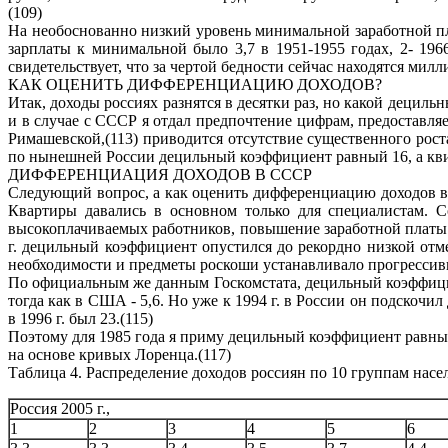
(109)
На необоснованно низкий уровень минимальной заработной пла
зарплаты к минимальной было 3,7 в 1951-1955 годах, 2- 1966
свидетельствует, что за чертой бедности сейчас находятся мил
КАК ОЦЕНИТЬ ДИФФЕРЕНЦИАЦИЮ ДОХОДОВ?
Итак, доходы россиях разнятся в десятки раз, но какой деци
и в случае с СССР я отдал предпочтение цифрам, предоставляе
Римашевской,(113) приводится отсутствие существенного рост
по нынешней России децильный коэффициент равный 16, а кви
ДИФФЕРЕНЦИАЦИЯ ДОХОДОВ В СССР
Следующий вопрос, а как оценить дифференциацию доходов в
Квартиры давались в основном только для специалистам. С
высокоплачиваемых работников, повышение заработной платы
г. децильный коэффициент опустился до рекордно низкой отмет
необходимости и предметы роскоши устанавливало прогрессивн
По официальным же данным Госкомстата, децильный коэффициент
тогда как в США - 5,6. Но уже к 1994 г. в России он подско
в 1996 г. был 23.(115)
Поэтому для 1985 года я приму децильный коэффициент равным
на основе кривых Лоренца.(117)
Таблица 4. Распределение доходов россиян по 10 группам насе
Россия 2005 г.,
1
2
3
4
5
6