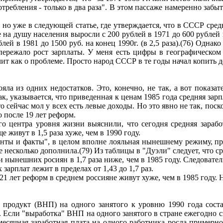
потребления - только в два раза". В этом пассаже намеренно забы
но уже в следующей статье, где утверждается, что в СССР средн
ке на душу населения выросли с 200 рублей в 1971 до 600 рублей в 
ублей в 1981 до 1500 руб. на конец 1990г. (в 2,5 раза).(76) Одна
опережало рост зарплаты. У меня есть цифры в географическом
ичит как о проблеме. Просто народ СССР в те годы начал копит
яла из одних недостатков. Это, конечно, не так, а вот показ
казывается, что приведенная к ценам 1985 года средняя зарплата
сейчас мол у всех есть левые доходы. Но это явно не так, поско
то после 19 лет реформ.
о центра уровня жизни выяснили, что сегодня средняя заработ
 живут в 1,5 раза хуже, чем в 1990 году.
менты и факты", в целом вполне лояльная нынешнему режиму, 
 ее несколько дополнила.(79) Из таблицы в "Дуэли" следует, что с
и нынешних росиян в 1,7 раза ниже, чем в 1985 году. Следовате
арплат лежит в пределах от 1,43 до 1,7 раз.
21 лет реформ в среднем россияне живут хуже, чем в 1985 году.
родукт (ВНП) на одного занятого к уровню 1990 года состави
 Если "выработка" ВНП на одного занятого в стране ежегодно сни
месячная заработная плата на одного работника росла примерно