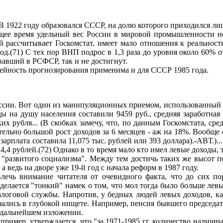
 1922 году образовался СССР, на долю которого приходился лиш
щее время удельный вес России в мировой промышленности не
й рассчитывает Госкомстат, имеет мало отношения к реальнос
од.(71) С тех пор ВНП подрос в 1,3 раза до уровня около 60% о
вавший в РСФСР, так и не достигнут.
нейность прогнозирования применима и для СССР 1985 года.
ссии. Вот один из манипуляционных приемом, использованный 
 на душу населения составили 9459 руб., средняя заработная пл
их рубля... (В скобках замечу, что, по данным Госкомстата, сред
тельно большой рост доходов за 6 месяцев - аж на 18%. Вообще
рплата составила 11,075 тыс. рублей или 393 доллара).-АВТ.)...
14,4 рублей.(72) Однако в то время мало кто имел левые доходы, 
 "развитого социализма". Между тем достичь таких же высот п
) а ведь на дворе уже 19-й год с начала реформ в 1987 году.
лечь внимание читателя от очевидного факта, что до сих по
делается "тонкий" намек о том, что мол тогда было больше лев
логовой службы. Напротив, у бедных людей левых доходов, как
зались в глубокой нищете. Например, пенсия бывшего председат
 дальнейшем изложении.
имер, утверждается, что "за 1971-1985 гг. количество наличных