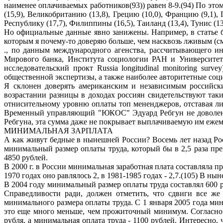
наименее оплачиваемых работников(93)) равен 8-9.(94) По это
(15,9), Великобританию (13,8), Грецию (10,0), Францию (9,1
Республику (17,7), Филиппины (16,5), Таиланд (13,4), Тунис (13,
Но официальные данные явно занижены. Например, в статье
которым я почему-то доверяю больше, чем насквозь лживым (см.
., по данным международного агенства, рассчитывающего ин
Мирового банка, Института социологии РАН и Университет
исследовательский прокт Russia longitudinal monitoring su
общественной экспертизы, а также наиболее авторитетные соци
Я склонен доверять американским и независимым российски
возрастании разницы в доходах россиян свидетельствуют так
отнисительному уровню оплаты топ мененджеров, отставая ли
Временный управляющий "ЮКОС" Эдуард Ребгун не доволен н
Ребгуна, эта сумма даже не покрывает выплачиваемую им ежем
МИНИМАЛЬНАЯ ЗАРПЛАТА
А как живут бедные в нынешней России? Восемь лет назад Ро
минимальный размер оплаты труда, который бы в 2,5 раза пр
4850 рублей.
В 2000 г. в России минимальная заработная плата составляла 
1970 годах оно равлялось 2, в 1981-1985 годах - 2,7.(105) В н
В 2004 году минимальный размер оплаты труда составлял 600 ру
Справедливости ради, должен отметить, что сдвиги все же
минимального размера оплаты труда. С 1 января 2005 года мини
это еще много меньше, чем прожиточный минимум. Согласно 
рубля, а минимальная оплата труда - 1100 рублей. Интересно,