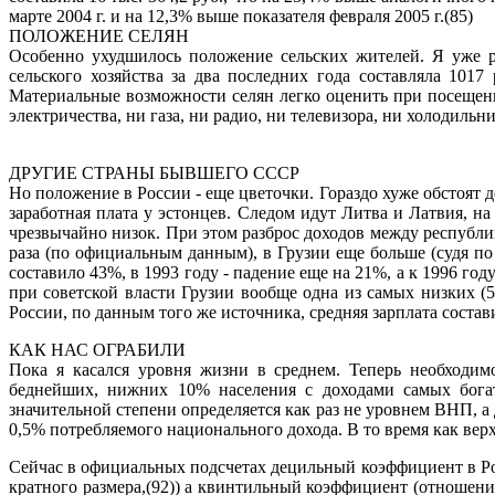
марте 2004 г. и на 12,3% выше показателя февраля 2005 г.(85)
ПОЛОЖЕНИЕ СЕЛЯН
Особенно ухудшилось положение сельских жителей. Я уже ра
сельского хозяйства за два последних года составляла 101
Материальные возможности селян легко оценить при посещени
электричества, ни газа, ни радио, ни телевизора, ни холодиль
ДРУГИЕ СТРАНЫ БЫВШЕГО СССР
Но положение в России - еще цветочки. Гораздо хуже обстоят
заработная плата у эстонцев. Следом идут Литва и Латвия, на
чрезвычайно низок. При этом разброс доходов между республи
раза (по официальным данным), в Грузии еще больше (судя п
составило 43%, в 1993 году - падение еще на 21%, а к 1996 год
при советской власти Грузии вообще одна из самых низких (5
России, по данным того же источника, средняя зарплата состав
КАК НАС ОГРАБИЛИ
Пока я касался уровня жизни в среднем. Теперь необходим
беднейших, нижних 10% населения с доходами самых богат
значительной степени определяется как раз не уровнем ВНП, 
0,5% потребляемого национального дохода. В то время как ве
Сейчас в официальных подсчетах децильный коэффициент в Рос
кратного размера,(92)) а квинтильный коэффициент (отношен