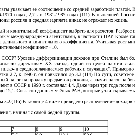
ты указывает ее соотношение со средней заработной платой. В
-1970 годах, 2,7 - в 1981-1985 годах.(111) В нынешней России
лионы россиян и средняя зарплата никак не отражает их жизнь.
льный и квинтильный коэффициент выбрать для расчетов. Разброс
мым международными агентствами, в частности ЦРУ. Кроме того 
а децильного и квинтильного коэффициента. Учитывая рост мини
нтильный коэфициент - 10.
 СССР? Уровень дифференциации доходов при Сталине был больш
огласно директивам ХХ съезда, одной из целей партии стал
 низко- и среднеоплачиваемых рабочих и служащих". Примерно 
ки 2.7, к 1990 г. он повысился до 3.3.(114) По сути, советско
ый налог на продажу предметов роскоши, а значит налог на бог
 в СССР в 1990 г. составлял 4,4. Даже через три года после на
чил до 15,1. Согласно данным учёных РАН, которые учли скрывае
 3,2.(116) В таблице 4 ниже приведено распределение доходов
ления, начиная с самой бедной группы.
7
8
9
10