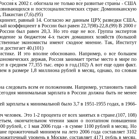
оссия к 2002 г. обогнала не только все развитые страны - США
д развивающихся и постсоциалистических стран: Доминиканскую
 Пакистан (7,6).(95)
цииент, равный 14. Согласно же данным ЦРУ, разведки США,
ый коэффициент в России был равен 22,7(98)-22,8.(99) В 2000 г
оссии был равен 20,3. Но это еще не все. Группа экспертов
юдение за бюджетом 4-х тысяч домашних хозяйств (большой
ечественные экономисты имеют сходное мнение. Так, Институт
 достигает 40.(101)
стике. И это вполне обосновано. Например, о все большем
ономических держав, Россия занимает третье место в мире по
 среднем 77,355 тыс. евро в год.(102) А вот еще один факт.
в размере 1,8 миллиона рублей в месяц, однако, по словам
а следовать всем ее положениям. Например, установить такой
сегодня минимальная зарплата в России должна быть не менее
й зарплаты к минимальной было 3,7 в 1951-1955 годах, в 1966-
человек. Это 1-2 процента от всех занятых в стране.(107, 108)
ретьем, окончательном чтении закон о поэтапном повышении
0 рублей, с 1 мая 2006 года - в сумме 1100 рублей в месяц. Но
ане прожиточный минимум на лето 2006 года составляет 3102
прожиточный уровень в Москве, составляет 4171 рубль в месяц.