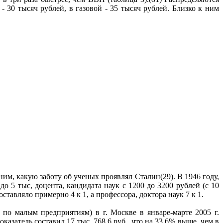
30 тысяч рублей, в газовой - 35 тысяч рублей. Близко к ним
им, какую заботу об ученых проявлял Сталин(29). В 1946 году,
о 5 тыс, доцента, кандидата наук с 1200 до 3200 рублей (с 10
ставляло примерно 4 к 1, а профессора, доктора наук 7 к 1.
х по малым предприятиям) в г. Москве в январе-марте 2005 г.
оказатель составил 17 тыс. 768,6 руб., что на 33,6% выше, чем в