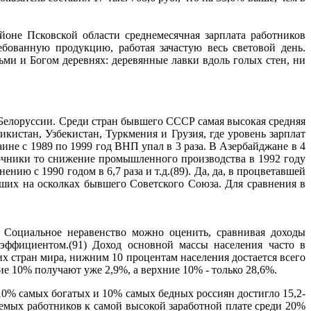
йоне Псковской области среднемесячная зарплата работников
ебованную продукцию, работая зачастую весь световой день.
ми и Богом деревнях: деревянные лавки вдоль голых стен, ни
 Белоруссии. Среди стран бывшего СССР самая высокая средняя
икистан, Узбекистан, Туркмения и Грузия, где уровень зарплат
не с 1989 по 1999 год ВНП упал в 3 раза. В Азербайджане в 4
точники то снижение промышленного производства в 1992 году
нию с 1990 годом в 6,7 раза и т.д.(89). Да, да, в процветавшей
икших на осколках бывшего Советского Союза. Для сравнения в
. Социальное неравенство можно оценить, сравнивая доходы
эффициентом.(91) Доход основной массы населения часто в
х стран мира, нижним 10 процентам населения достается всего
е 10% получают уже 2,9%, а верхние 10% - только 28,6%.
10% самых богатых и 10% самых бедных россиян достигло 15,2-
емых работников к самой высокой заработной плате среди 20%