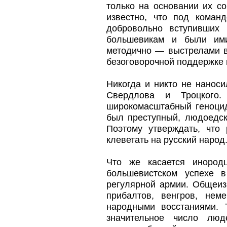
только на основании их с
известно, что под коман
добровольно вступивших
большевикам и были ими
методично — выстрелами в
безоговорочной поддержке 
Никогда и никто не наноси
Свердлова и Троцкого.
широкомасштабный геноцид
был преступный, людоедск
Поэтому утверждать, что
клеветать на русский народ
Что же касается инород
большевистском успехе в
регулярной армии. Общеиз
прибалтов, венгров, нем
народными восстаниями. 
значительное число люд