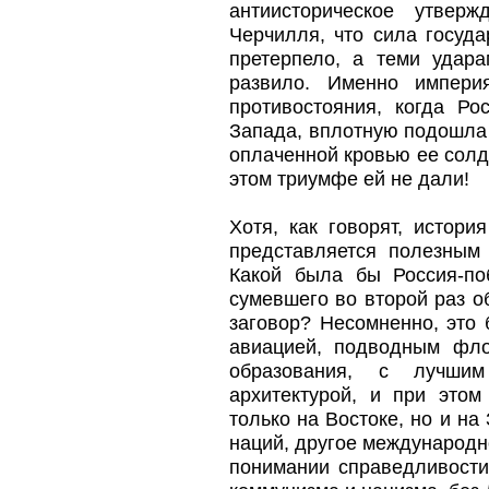
антиисторическое утверж
Черчилля, что сила госуд
претерпело, а теми удар
развило. Именно импери
противостояния, когда Р
Запада, вплотную подошла 
оплаченной кровью ее солд
этом триумфе ей не дали!
Хотя, как говорят, истори
представляется полезным 
Какой была бы Россия-по
сумевшего во второй раз 
заговор? Несомненно, это
авиацией, подводным фло
образования, с лучшим
архитектурой, и при это
только на Востоке, но и на
наций, другое международн
понимании справедливости