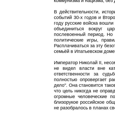
коммунизма и нацизма, без
В действительности, исто
событий 30-х годов и Втор
году русские войска вошли
объединиться вокруг ца
послевоенный период. Но 
политические игры, прав
Расплачиваться за эту безо
семьёй в Ипатьевском доме
Император Николай II, несо
не видел власти вне ка
ответственности за суд
полностью опровергает ра
дело". Она становится тако
что цель никогда не оправ
огромные человеческие по
близорукое российское об
не разобралось в планах св