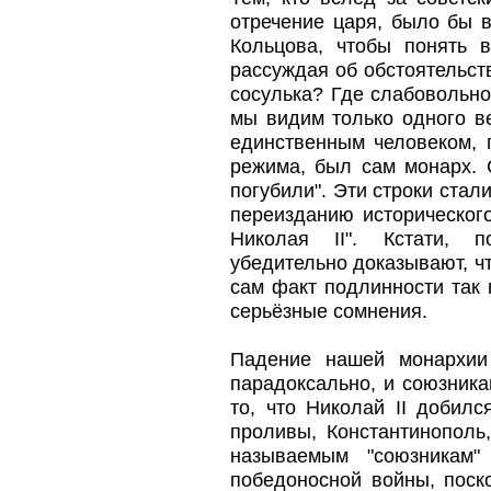
отречение царя, было бы 
Кольцова, чтобы понять в
рассуждая об обстоятельств
сосулька? Где слабовольно
мы видим только одного в
единственным человеком, 
режима, был сам монарх. 
погубили". Эти строки ста
переизданию историческог
Николая II". Кстати, п
убедительно доказывают, чт
сам факт подлинности так
серьёзные сомнения.
Падение нашей монархии
парадоксально, и союзника
то, что Николай II добил
проливы, Константинополь
называемым "союзникам"
победоносной войны, поск