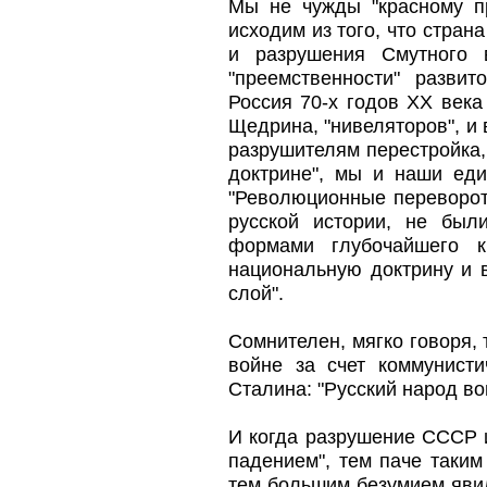
Мы не чужды "красному п
исходим из того, что стран
и разрушения Смутного 
"преемственности" разви
Россия 70-х годов XX век
Щедрина, "нивеляторов", и
разрушителям перестройка,
доктрине", мы и наши ед
"Революционные переворот
русской истории, не был
формами глубочайшего к
национальную доктрину и 
слой".
Сомнителен, мягко говоря,
войне за счет коммунисти
Сталина: "Русский народ во
И когда разрушение СССР и
падением", тем паче таки
тем большим безумием яви