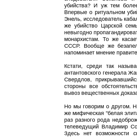
убийства? И уж тем более
Впервые о ритуальном уби
Энель, исследователь каба
же убийство Царской сем
невыгодно пропагандировать
монархистам. То же касае
СССР. Вообще же безапел
напоминает мнение правит
Кстати, среди так назыв
антантовского генерала Ж
Свердлов, прикрывавшийс
стороны все обстоятельст
вывоз вещественных доказа
Но мы говорим о другом. Н
же мифическая "белая элита
раз разного рода недоброж
телеведущий Владимир Со
Здесь нет возможности с