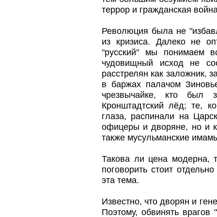
террор и гражданская война
Революция была не "избав
из кризиса. Далеко не 
"русский" мы понимаем в
чудовищный исход не со
расстрелян как заложник, з
в баржах палачом Зиновье
чрезвычайке, кто был 
Кронштадтский лёд; те, к
глаза, распинали на Царс
офицеры и дворяне, но и к
также мусульманские имамы
Такова ли цена модерна, 
поговорить стоит отдельн
эта тема.
Известно, что дворян и ген
Поэтому, обвинять врагов 