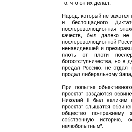
то, что он их делал.
Народ, который не захотел
и беспощадного Диктат
послереволюционная эпох
качеств, был далеко не
послереволюционной России
ненавидевшей и презиравш
плоть от плоти после
богоотступничества, но в
предал Россию, не отдал 
продал либеральному Запа
При попытке объективного
проекта" раздаются обвине
Николай II был великим г
проекта" слышатся обвинен
общество по-прежнему 
собственную историю, 
нелюбопытным".