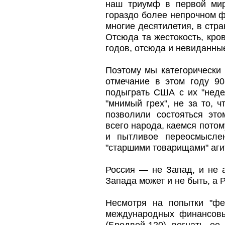
наш триумф в первой мир
гораздо более непрочном ф
многие десятилетия, в стр
Отсюда та жестокость, кро
годов, отсюда и невиданны
Поэтому мы категорически
отмечание в этом году 9
подыграть США с их "неде
"мнимый грех", не за то, 
позволили состояться эт
всего народа, каемся потом
и пытливое переосмысле
"старшими товарищами" аги
Россия — не Запад, и не а
Запада может и не быть, а Р
Несмотря на попытки "фе
международных финансов