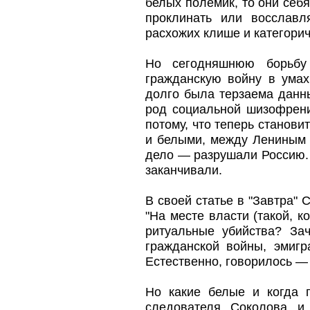
белых полемик, то они себ
проклинать или восславл
расхожих клише и категорич
Но сегодняшнюю борьбу
гражданскую войну в умах
долго была терзаема данны
род социальной шизофрен
потому, что теперь станов
и белыми, между Лениным 
дело — разрушали Россию.
заканчивали.
В своей статье в "Завтра" 
"На месте власти (такой, к
ритуальные убийства? За
гражданской войны, эмиг
Естественно, говорилось — 
Но какие белые и когда 
следователя Соколова и