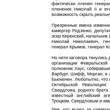
фактически пленен генера
пленения Николай II и ег
возможность скрыть реальн
Презренные имена изменни
камергер Родзянко, депута
эсер Керенский, начальник
Николай Николаевич, ген
генерал Крымов, генерал К
Но нити заговора тянулись
организации Февральско
полковник Хаус, собиравши
Варбург, Шифф, Морган, в 
Бьюкенен. Любопытно, что 
Октябрьской Революции:
Свердлова, родного брата
известный английский а
Троцким, Свердловым и ам
Тем, кто вслед за советс