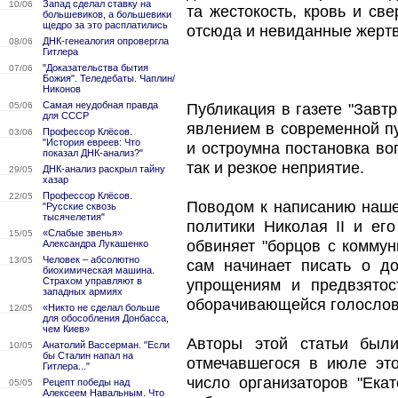
Запад сделал ставку на
10/06
та жестокость, кровь и св
большевиков, а большевики
щедро за это расплатились
отсюда и невиданные жерт
ДНК-генеалогия опровергла
08/06
Гитлера
"Доказательства бытия
07/06
Божия". Теледебаты. Чаплин/
Никонов
Самая неудобная правда
05/06
Публикация в газете "Завт
для СССР
явлением в современной пу
Профессор Клёсов.
03/06
"История евреев: Что
и остроумна постановка во
показал ДНК-анализ?"
так и резкое неприятие.
ДНК-анализ раскрыл тайну
29/05
хазар
Профессор Клёсов.
22/05
Поводом к написанию наше
"Русские сквозь
тысячелетия"
политики Николая II и ег
«Слабые звенья»
15/05
обвиняет "борцов с коммун
Александра Лукашенко
Человек – абсолютно
13/05
сам начинает писать о д
биохимическая машина.
Страхом управляют в
упрощениям и предвзятос
западных армиях
оборачивающейся голослов
«Никто не сделал больше
12/05
для обособления Донбасса,
чем Киев»
Авторы этой статьи был
Анатолий Вассерман. "Если
10/05
бы Сталин напал на
отмечавшегося в июле это
Гитлера..."
число организаторов "Ека
Рецепт победы над
05/05
Алексеем Навальным. Что