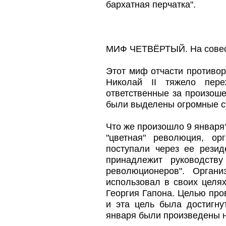
бархатная перчатка".
МИФ ЧЕТВЁРТЫЙ. На совест
Этот миф отчасти противоре
Николай II тяжело пере
ответственные за произош
были выделены огромные су
Что же произошло 9 января
"цветная" революция, ор
поступали через ее резид
принадлежит руководству
революционеров". Орган
использовал в своих целя
Георгия Гапона. Целью пр
и эта цель была достигну
января были произведены н