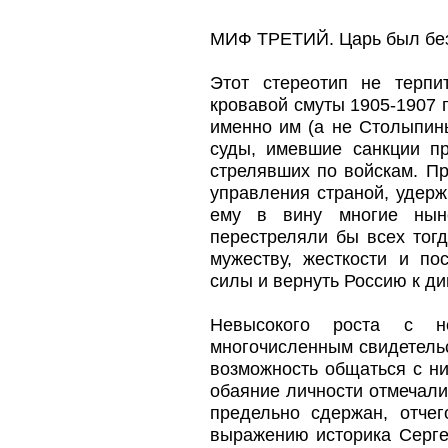
МИФ ТРЕТИЙ. Царь был без
Этот стереотип не терпи
кровавой смуты 1905-1907 
именно им (а не Столыпин
суды, имевшие санкции пр
стрелявших по войскам. П
управления страной, удерж
ему в вину многие ныне
перестреляли бы всех тог
мужеству, жесткости и по
силы и вернуть Россию к д
Невысокого роста с н
многочисленным свидетельс
возможность общаться с ни
обаяние личности отмечалис
предельно сдержан, отчег
выражению историка Серге