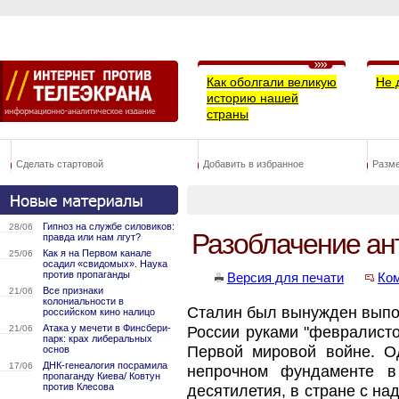
Как оболгали великую
Не 
историю нашей
страны
Сделать стартовой
Добавить в избранное
Разм
Гипноз на службе силовиков:
28/06
Разоблачение ан
правда или нам лгут?
Как я на Первом канале
25/06
осадил «свидомых». Наука
против пропаганды
Версия для печати
Ко
Все признаки
21/06
колониальности в
Сталин был вынужден выпол
российском кино налицо
Атака у мечети в Финсбери-
21/06
России руками "февралисто
парк: крах либеральных
Первой мировой войне. О
основ
ДНК-генеалогия посрамила
17/06
непрочном фундаменте в
пропаганду Киева/ Ковтун
против Клесова
десятилетия, в стране с н