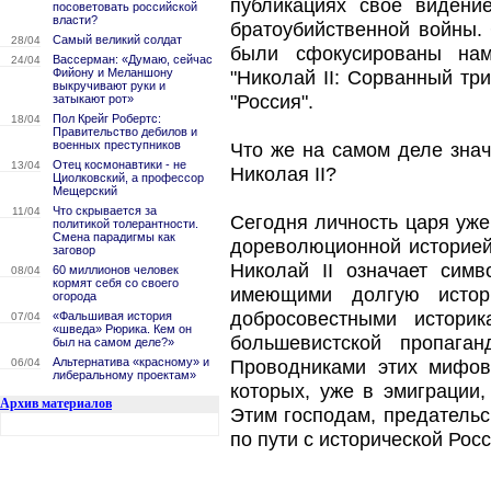
публикациях свое видени
посоветовать российской
власти?
братоубийственной войны.
Самый великий солдат
28/04
были сфокусированы нам
Вассерман: «Думаю, сейчас
24/04
Фийону и Меланшону
"Николай II: Сорванный тр
выкручивают руки и
"Россия".
затыкают рот»
Пол Крейг Робертс:
18/04
Правительство дебилов и
военных преступников
Что же на самом деле зна
Отец космонавтики - не
13/04
Николая II?
Циолковский, а профессор
Мещерский
Что скрывается за
11/04
Сегодня личность царя уже
политикой толерантности.
Смена парадигмы как
дореволюционной историей,
заговор
Николай II означает сим
60 миллионов человек
08/04
кормят себя со своего
имеющими долгую истор
огорода
добросовестными истори
«Фальшивая история
07/04
«шведа» Рюрика. Кем он
большевистской пропаг
был на самом деле?»
Альтернатива «красному» и
06/04
Проводниками этих мифов
либеральному проектам»
которых, уже в эмиграции
Архив материалов
Этим господам, предатель
по пути с исторической Росс