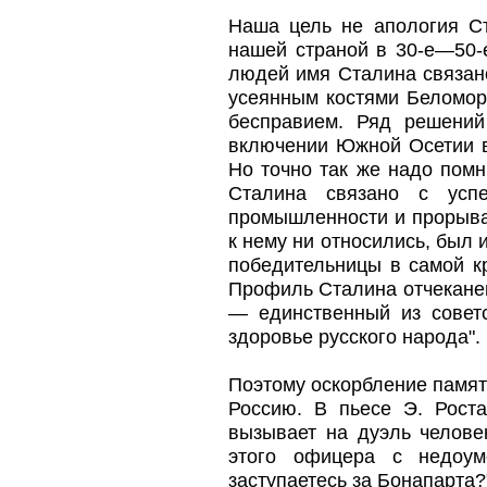
Наша цель не апология Ст
нашей страной в 30-е—50-е
людей имя Сталина связано
усеянным костями Беломор
бесправием. Ряд решений
включении Южной Осетии в 
Но точно так же надо помн
Сталина связано с усп
промышленности и прорывам
к нему ни относились, был
победительницы в самой к
Профиль Сталина отчеканен
— единственный из советс
здоровье русского народа".
Поэтому оскорбление памят
Россию. В пьесе Э. Рост
вызывает на дуэль челове
этого офицера с недоум
заступаетесь за Бонапарта?