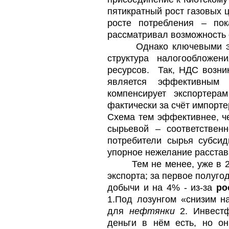
пятикратный рост газовых 
росте потребления – пок
рассматривал возможность 
Однако ключевыми 
структура налогообложе
ресурсов.
Так, НДС возни
является эффективным 
компенсирует экспортер
фактически за счёт импорт
Схема тем эффективнее, ч
сырьевой – соответственн
потребители сырья субси
упорное нежелание расстав
Тем не менее, уже в 
экспорта; за первое полуго
добычи и на 4% - из-за
ро
1.Под лозунгом «снизим н
для
нефтянки
2. Инвест
деньги в нём есть, но он