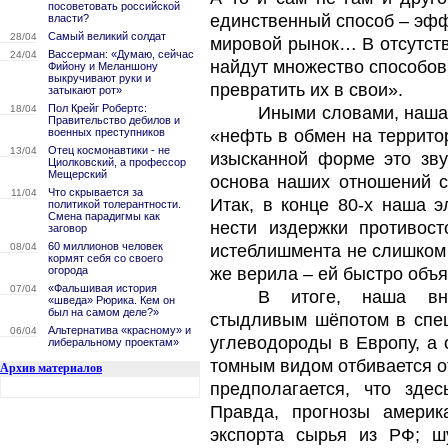
посоветовать российской
единственный способ – эфф
власти?
Самый великий солдат
28/04
мировой рынок… В отсутст
Вассерман: «Думаю, сейчас
24/04
найдут множество способов
Фийону и Меланшону
выкручивают руки и
превратить их в свои».
затыкают рот»
Пол Крейг Робертс:
18/04
Иными словами, наша
Правительство дебилов и
военных преступников
«нефть в обмен на террито
Отец космонавтики - не
13/04
изысканной форме это зву
Циолковский, а профессор
Мещерский
основа наших отношений с
Что скрывается за
11/04
Итак, в конце 80-х наша э
политикой толерантности.
Смена парадигмы как
нести издержки противос
заговор
60 миллионов человек
08/04
истеблишмента не слишком в
кормят себя со своего
огорода
же верила – ей быстро объяс
«Фальшивая история
07/04
В итоге, наша вне
«шведа» Рюрика. Кем он
был на самом деле?»
стыдливым шёпотом в спец
Альтернатива «красному» и
06/04
углеводороды в Европу, а 
либеральному проектам»
томным видом отбивается от
Архив материалов
предполагается, что зде
Правда, прогнозы америк
экспорта сырья из РФ; ш