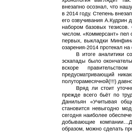
хронология выглядит так
внезапно осознал, что наш
в 2014 году. Степень внеза
его озвучивания А.Кудрин 
набором базовых тезисов.
числом. «Коммерсант» пел о
первых, выкладки Минфина
озарения-2014 протекал на
В итоге аналитики с
эскапады было окончатель
вскоре правительств
предусматривающий никак
полуторамесячной(!!!) давн
Вряд ли стоит уточн
прежде всего бьёт по тр
Данильян «Учитывая общ
становится невыгодно мо
сегодня наиболее обеспече
добывающие компании…Д
образом, можно сделать пр