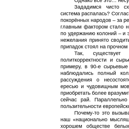
Однако всё это… нес
Зададимся чисто сх
система распалась? Соглас
покорённых народов – за р
главным фактором стало н
по удержанию колоний – и э
нежелания принято сводит
припадок стоял на прочном
Так, существует
политкорректности и сыр
примеру, в 90-е сырьевы
наблюдались полный ко
рассуждения о несостоят
ересью и чудовищным мов
приобретать более вразуми
сейчас рай. Параллельно
пользительности европейск
Почему-то это вызыв
наш «национально мыслящ
хорошем обществе белых