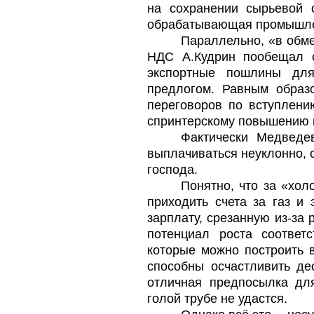
на сохранении сырьевой о
обрабатывающая промышле
Параллельно, «в обме
НДС А.Кудрин пообещал с
экспортные пошлины дл
предлогом. Равным образо
переговоров по вступлени
спринтерскому повышению в
Фактически Медведе
выплачиваться неуклонно, о
господа.
Понятно, что за «хол
приходить счета за газ и 
зарплату, срезанную из-за 
потенциал роста соответ
которые можно построить 
способны осчастливить де
отличная предпосылка дл
голой трубе не удастся.