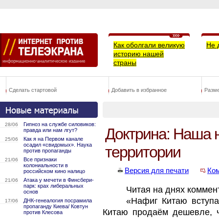
Как оболгали великую
Не 
историю нашей
страны
Сделать стартовой
Добавить в избранное
Разм
Гипноз на службе силовиков:
28/06
Доктрина: Наша 
правда или нам лгут?
Как я на Первом канале
25/06
осадил «свидомых». Наука
территории
против пропаганды
Все признаки
21/06
колониальности в
Версия для печати
Ко
российском кино налицо
Атака у мечети в Финсбери-
21/06
парк: крах либеральных
Читая на днях коммен
основ
«Нафиг Китаю вступа
ДНК-генеалогия посрамила
17/06
пропаганду Киева/ Ковтун
Китаю продаём дешевле, ч
против Клесова