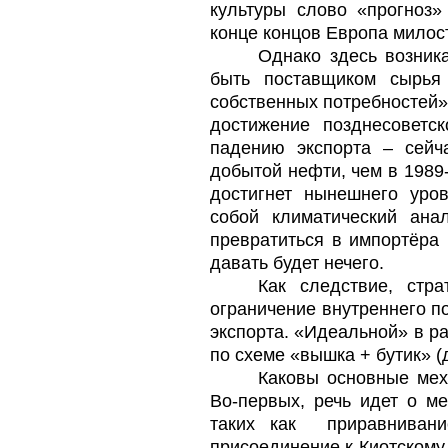
культуры слово «прогноз
конце концов Европа милос
Однако здесь возник
быть поставщиком сырья
собственных потребностей»;
достижение позднесоветс
падению экспорта – сейч
добытой нефти, чем в 1989
достигнет нынешнего уро
собой климатический анал
превратиться в импортёра
давать будет нечего.
Как следствие, стр
ограничение внутреннего п
экспорта. «Идеальной» в ра
по схеме «вышка + бутик» (
Каковы основные мех
Во-первых, речь идет о м
таких как
приравниван
присоединение к Киотскому 