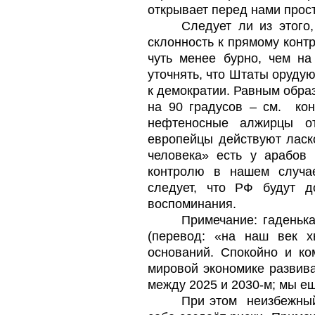
открывает перед нами прос
Следует ли из этого,
склонность к прямому конт
чуть менее бурно, чем на
уточнять, что Штаты оруду
к демократии. Равным обра
на 90 градусов – см.
ко
нефтеносные алжирцы о
европейцы действуют ласко
человека» есть у арабов 
контролю в нашем случае 
следует, что РФ будут д
воспоминания.
Примечание: гаденьк
(перевод: «на наш век х
оснований. Спокойно и ко
мировой экономике развив
между 2025 и 2030-м; мы ещ
При этом
неизбежный