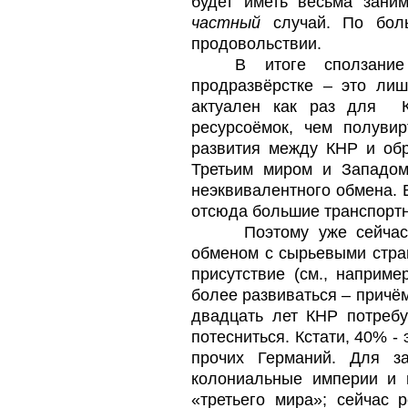
будет иметь весьма зани
частный
случай. По боль
продовольствии.
В итоге сползание
продразвёрстке – это ли
актуален как раз для
ресурсоёмок, чем полуви
развития между КНР и об
Третьим миром и Западом
неэквивалентного обмена. В
отсюда большие транспорт
Поэтому уже сейча
обменом с сырьевыми стран
присутствие (см., наприме
более развиваться – причём
двадцать лет КНР потребу
потесниться. Кстати, 40% -
прочих Германий. Для з
колониальные империи и 
«третьего мира»; сейчас 