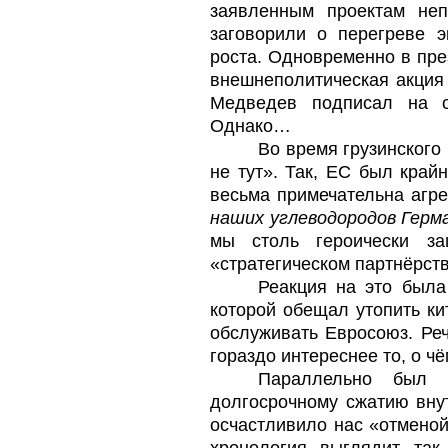
заявленным проектам неп
заговорили о перегреве э
роста. Одновременно в пр
внешнеполитическая акция
Медведев подписал на
Однако…
Во время грузинского
не тут». Так, ЕС был край
весьма примечательна агре
наших углеводородов Герм
мы столь героически з
«стратегическом партнёрств
Реакция на это была
которой обещал утопить ки
обслуживать Евросоюз. Реч
гораздо интереснее то, о чё
Параллельно был 
долгосрочному сжатию вну
осчастливило нас «отменой