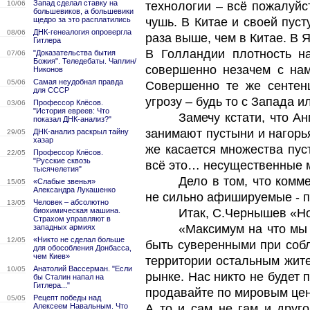
Запад сделал ставку на
10/06
технологии – всё пожалуйс
большевиков, а большевики
щедро за это расплатились
чушь. В Китае и своей пус
ДНК-генеалогия опровергла
08/06
раза выше, чем в Китае. В 
Гитлера
В Голландии плотность н
"Доказательства бытия
07/06
Божия". Теледебаты. Чаплин/
совершенно незачем с нам
Никонов
Самая неудобная правда
05/06
Совершенно те же сентен
для СССР
угрозу – будь то с Запада и
Профессор Клёсов.
03/06
"История евреев: Что
Замечу кстати, что А
показал ДНК-анализ?"
занимают пустыни и нагорь
ДНК-анализ раскрыл тайну
29/05
хазар
же касается множества пус
Профессор Клёсов.
22/05
"Русские сквозь
всё это… несущественные 
тысячелетия"
Дело в том, что комм
«Слабые звенья»
15/05
Александра Лукашенко
не сильно афишируемые - п
Человек – абсолютно
13/05
биохимическая машина.
Итак, С.Чернышев «Н
Страхом управляют в
«Максимум на что мы 
западных армиях
«Никто не сделал больше
12/05
быть суверенными при собл
для обособления Донбасса,
чем Киев»
территории остальным жит
Анатолий Вассерман. "Если
10/05
рынке. Нас никто не будет 
бы Сталин напал на
Гитлера..."
продавайте по мировым цена
Рецепт победы над
05/05
Алексеем Навальным. Что
А то и сам не гам и друг