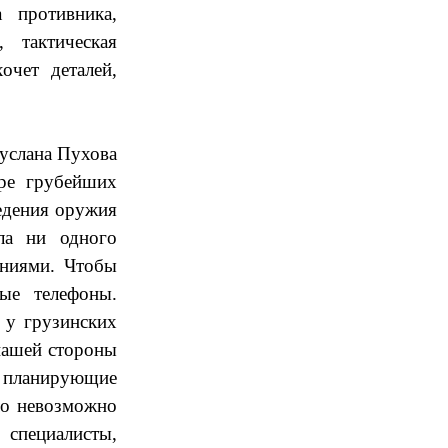
 противника,
 тактическая
очет деталей,
Руслана Пухова
ыре грубейших
ведения оружия
ла ни одного
ениями. Чтобы
ые телефоны.
 у грузинских
нашей стороны
м планирующие
ло невозможно
 специалисты,