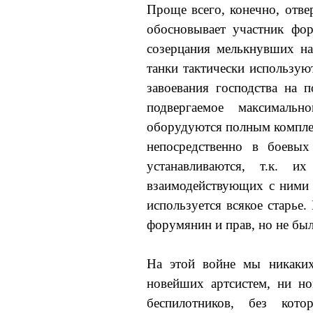
Проще всего, конечно, отве
обосновывает участник фор
созерцания мелькнувших на
танки тактически использую
завоевания господства на 
подвергаемое максимальн
оборудуются полным комплек
непосредственно в боевы
устанавливаются, т.к. и
взаимодействующих с ними 
используется всякое старье.
форумянин и прав, но не был
На этой войне мы никаких
новейших артсистем, ни н
беспилотников, без кот