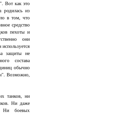
. Вот как это
а родилась из
ло в том, что
вное средство
дков пехоты и
тственно они
 используется
ва защиты не
ного состава
единиц обычно
ян". Возможно,
х танков, ни
иков. Ни даже
ю. Ни боевых