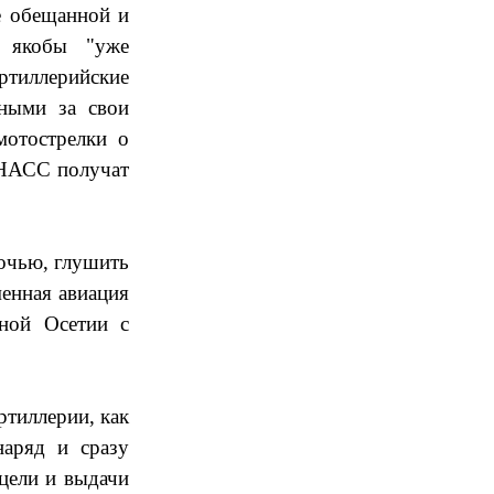
е обещанной и
я якобы "уже
ртиллерийские
нными за свои
отострелки о
ОНАСС получат
очью, глушить
менная авиация
ной Осетии с
ртиллерии, как
наряд и сразу
цели и выдачи