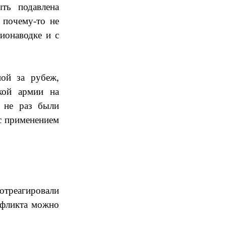
ть подавлена
 почему-то не
ионаводке и с
ной за рубеж,
кой армии на
 не раз были
с применением
отреагировали
нфликта можно