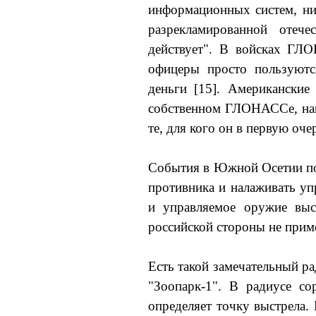
информационных систем, ни
разрекламированной отеч
действует". В войсках ГЛО
офицеры просто пользуют
деньги [15]. Американски
собственном ГЛОНАССе, нав
те, для кого он в первую оч
События в Южной Осетии пок
противника и налаживать уп
и управляемое оружие выс
российской стороны не приме
Есть такой замечательный р
"Зоопарк-1". В радиусе со
определяет точку выстрела.