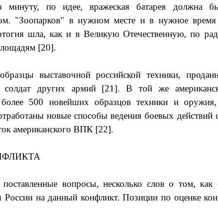
з минуту, по идее, вражеская батарея должна бы
ом. "Зоопарков" в нужном месте и в нужное время
ртогня шла, как и в Великую Отечественную, по рад
площадям [20].
образцы выставочной российской техники, продан
 солдат других армий [21]. В той же американс
более 500 новейших образцов техники и оружия,
отработаны новые способы ведения боевых действий 
ок американского ВПК [22].
НФЛИКТА
 поставленные вопросы, несколько слов о том, как 
ы России на данный конфликт. Позиции по оценке ко