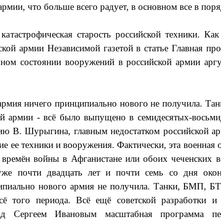
армии, что больше всего радует, в основном все в поря
катастрофическая старость российской техники. Как
кой армии Независимой газетой в статье Главная про
бном состоянии вооружений в российской армии арг
армия ничего принципиально нового не получила. Тан
-й армии - всё было выпущено в семидесятых-восьми
ию В. Шурыгина, главным недостатком российской ар
ие ее техники и вооружения. Фактически, эта военная 
 времён войны в Афганистане или обоих чеченских в
же почти двадцать лет и почти семь со дня окон
ипиально нового армия не получила. Танки, БМП, БТР
ё того периода. Всё ещё советской разработки и 
ад Сергеем Ивановым масштабная программа пе