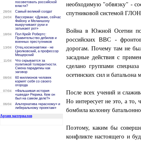
посоветовать российской
необходимую "обвязку" - со
власти?
Самый великий солдат
28/04
спутниковой системой ГЛО
Вассерман: «Думаю, сейчас
24/04
Фийону и Меланшону
выкручивают руки и
затыкают рот»
Война в Южной Осетии пок
Пол Крейг Робертс:
18/04
Правительство дебилов и
российских ВВС - фронтов
военных преступников
дорогам. Почему там не бы
Отец космонавтики - не
13/04
Циолковский, а профессор
Мещерский
засадные действия с приме
Что скрывается за
11/04
политикой толерантности.
сделано группами спецназа
Смена парадигмы как
заговор
осетинских сил и батальона 
60 миллионов человек
08/04
кормят себя со своего
огорода
«Фальшивая история
07/04
После всех учений и слажив
«шведа» Рюрика. Кем он
был на самом деле?»
Но интересует не это, а то,
Альтернатива «красному» и
06/04
либеральному проектам»
бомбила колонну батальонной
Архив материалов
Поэтому, каким бы соверш
конфликте настоящего и бу