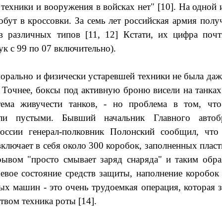
 техники и вооружения в войсках нет" [10]. На одной
обут в кроссовки. За семь лет российская армия полу
в различных типов [11, 12] Кстати, их цифра почт
к с 99 по 07 включительно).
 морально и физически устаревшей техники не была да
 Точнее, боксы под активную броню висели на танках 
тема живучести танков, - но проблема в том, чт
и пустыми. Бывший начальник Главного автобр
ссии генерал-полковник Полонский сообщил, что 
включает в себя около 300 коробок, заполненных плас
рывом "просто смывает заряд снаряда" и таким обр
евое состояние средств защиты, наполнение коробок 
ых машин - это очень трудоемкая операция, которая 
твом техника роты [14].