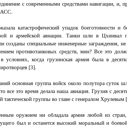
единение с современными средствами навигации, и, п
НАСС.
азала катастрофический упадок боеготовности и б
ой и армейской авиации. Танки шли в Цхинвал п
ли созданы специальные инженерные заграждения, не
нением противотанковых средств, мин? Все это дол
 в условиях, когда грузинская армия была в десят
миротворцев [3].
аний основная группа войск около полутора суток шл
 что все это время делала наша авиация. Грузия с деся
 тактической группы во главе с генералом Хрулевым [
енным оружием ни обладала армия любой из стран
дущего был и останется высокий моральный и боевой