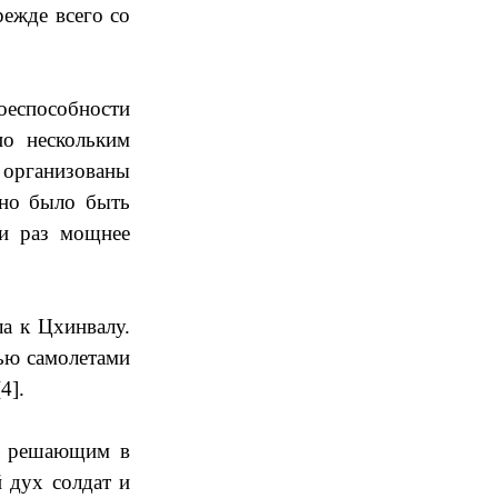
режде всего со
оеспособности
о нескольким
 организованы
жно было быть
ки раз мощнее
а к Цхинвалу.
тью самолетами
4].
, решающим в
 дух солдат и