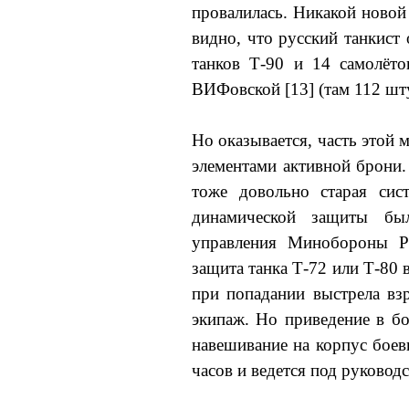
провалилась. Никакой новой
видно, что русский танкист 
танков Т-90 и 14 самолёто
ВИФовской [13] (там 112 шту
Но оказывается, часть этой
элементами активной брони.
тоже довольно старая сис
динамической защиты был
управления Минобороны Ро
защита танка Т-72 или Т-80 
при попадании выстрела вз
экипаж. Но приведение в бо
навешивание на корпус боев
часов и ведется под руководс