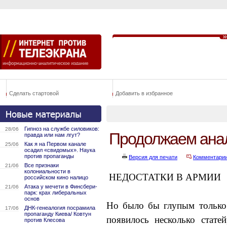
Сделать стартовой
Добавить в избранное
Гипноз на службе силовиков:
28/06
Продолжаем анал
правда или нам лгут?
Как я на Первом канале
25/06
осадил «свидомых». Наука
против пропаганды
Версия для печати
Комментари
Все признаки
21/06
колониальности в
НЕДОСТАТКИ В АРМИИ
российском кино налицо
Атака у мечети в Финсбери-
21/06
парк: крах либеральных
основ
Но было бы глупым только 
ДНК-генеалогия посрамила
17/06
пропаганду Киева/ Ковтун
появилось несколько стате
против Клесова