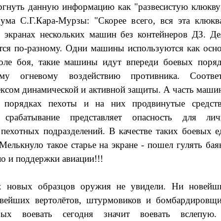
ргнуть данную информацию как "развесистую клюкву"
ума С.Г.Кара-Мурзы: "Скорее всего, вся эта клюкв
 экранах нескольких машин без контейнеров ДЗ. Де
тся по-разному. Одни машины используются как осно
поле боя, такие машины идут впереди боевых поря
ому огневому воздействию противника. Соотве
сом динамической и активной защиты. А часть машин
х порядках пехоты и на них продвинутые средст
х срабатывание представляет опасность для лич
пехотных подразделений. В качестве таких боевых 
 Мелькнуло такое старье на экране - пошел гулять ба
о и поддержки авиации!!!
 новых образцов оружия не увидели. Ни новейши
овейших вертолётов, штурмовиков и бомбардировщ
орых воевать сегодня значит воевать вслепу