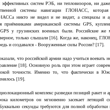
 эффективных систем РЭБ, ни тепловизоров, ни даж
ественной системы навигации ГЛОНАСС, котора
НАССа никто не видел и не видит, а спецназы и а
ся приёмниками американской системы
GPS
, купле
е
GPS
у грузинских военных были. Российские же м
ерное, только слышали [16]. Когда же, наконец, ГЛ
ередь и создавался - Вооруженные силы России? [17].
азали, что российской армии надо учиться воевать н
равление [18]. Основную роль при этом играет совре
окой точности. Именно то, что фактически в Юж
нялось [19].
адиолокационный комплекс разведки позиций ракет и а
рока километров он мгновенно засекает летящий с
 Буквально секунды требуются для полной обработки 