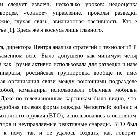
и следует извлечь несколько уроков: недооценка
орцев, «сонное» управление, проколы разведки,
жие, глухая связь, авиационная пассивность. Кто х
е [1]. Здесь же я коснусь лишь главного.
а, директора Центра анализа стратегий и технологий 
в каменном веке. Было допущено как минимум чет
я как Грузия активно использовала для разведки и на
аппараты, российская группировка вообще не име
охая организация связи между воюющими подраздел
собой, командиры использовали обычные мобильн
. Даже по телевизионным картинкам было видно, что
 удобная полевая форма одежды. Четвертый: война с 
окоточного оружия (ВТО), использовались в основно
зцов и неуправляемые реактивные снаряды. ВТО бы
о к нему так и не удалось создать, как говорят