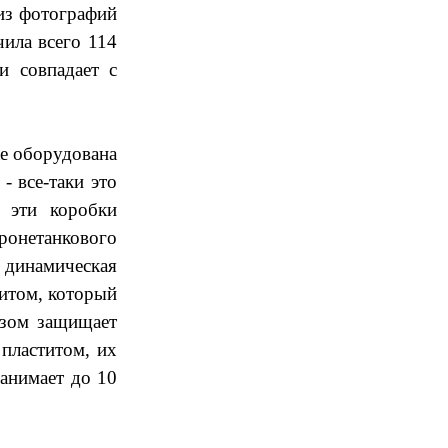
 из фотографий
чила всего 114
и совпадает с
же оборудована
- все-таки это
о эти коробки
онетанкового
динамическая
титом, который
азом защищает
пластитом, их
занимает до 10