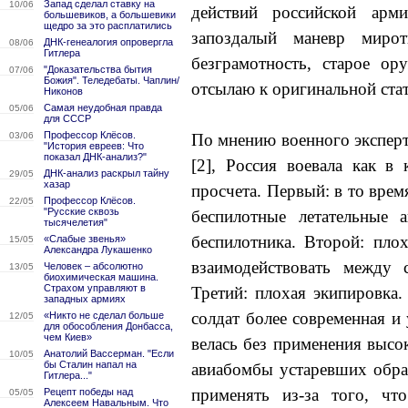
Запад сделал ставку на
10/06
действий российской арми
большевиков, а большевики
щедро за это расплатились
запоздалый маневр миротв
ДНК-генеалогия опровергла
08/06
Гитлера
безграмотность, старое ору
"Доказательства бытия
07/06
Божия". Теледебаты. Чаплин/
отсылаю к оригинальной стать
Никонов
Самая неудобная правда
05/06
для СССР
Профессор Клёсов.
03/06
По мнению военного эксперт
"История евреев: Что
показал ДНК-анализ?"
[2], Россия воевала как 
ДНК-анализ раскрыл тайну
29/05
хазар
просчета. Первый: в то врем
Профессор Клёсов.
22/05
"Русские сквозь
беспилотные летательные 
тысячелетия"
беспилотника. Второй: пл
«Слабые звенья»
15/05
Александра Лукашенко
взаимодействовать между 
Человек – абсолютно
13/05
биохимическая машина.
Страхом управляют в
Третий: плохая экипировка
западных армиях
солдат более современная и
«Никто не сделал больше
12/05
для обособления Донбасса,
чем Киев»
велась без применения выс
Анатолий Вассерман. "Если
10/05
бы Сталин напал на
авиабомбы устаревших обра
Гитлера..."
применять из-за того, чт
Рецепт победы над
05/05
Алексеем Навальным. Что