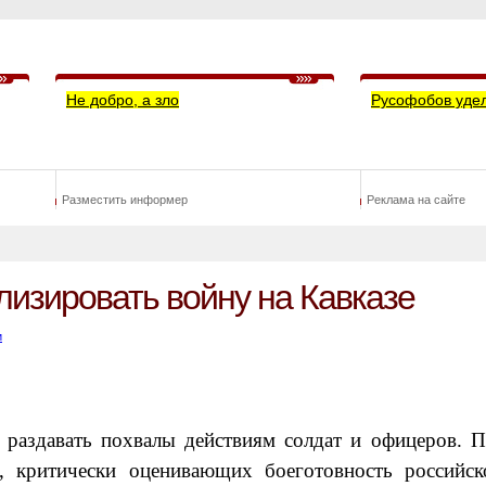
Не добро, а зло
Русофобов уде
Разместить информер
Реклама на сайте
изировать войну на Кавказе
и
раздавать похвалы действиям солдат и офицеров. П
й, критически оценивающих боеготовность российс