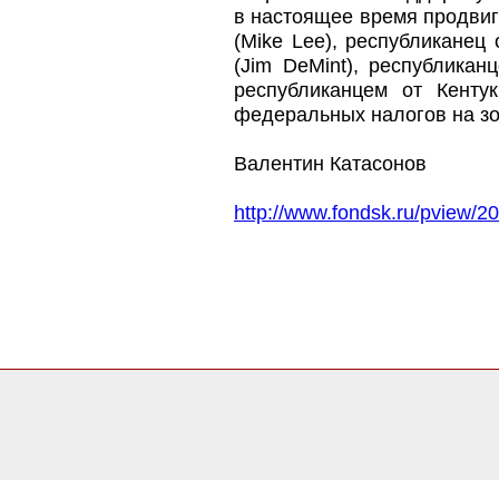
в настоящее время продвиг
(Mike Lee), республикане
(Jim DeMint), республика
республиканцем от Кентук
федеральных налогов на зо
Валентин Катасонов
http://www.fondsk.ru/pview/2
0.017047166824341