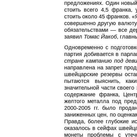
предложениях. Один новый
стоить всего 4,5 франка,
стоить около 45 франков. 
совершенно другую валюту
обязательствами — все дер
заявил
Томас Йакоб
, главн
Одновременно с подготовк
партия добивается в парл
стране кампанию под дев
направлена на запрет прод
швейцарские резервы оста
пытаются выяснить, как
значительной части своего 
содержание франка, Цент
желтого металла под пред
2000-2005 гг. было прода
заниженных цен, по оценка
Правда, более глубокие ис
оказалось в сейфах швейца
монеты проблемы с утечк