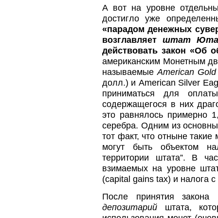
А вот на уровне отдельн
достигло уже определен
«парадом денежных сувер
возглавляет
штат Ют
действовать закон «Об о
американским Монетным дв
называемые
American Gold
долл.) и American Silver Ea
приниматься для оплат
содержащегося в них драг
это равнялось примерно 1
серебра. Одним из основны
тот факт, что отныне таки
могут быть объектом на
территории штата”. В ча
взимаемых на уровне штат
(capital gains tax) и налога 
После принятия закон
депозитарий
штата, кот
использования монет (очев