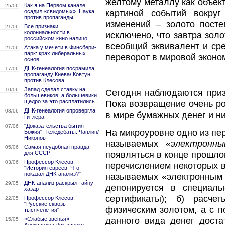
желтому металлу как объек
Как я на Первом канале
25/06
осадил «свидомых». Наука
картиной событий вокру
против пропаганды
изменений – золото посте
Все признаки
21/06
колониальности в
исключено, что завтра зол
российском кино налицо
всеобщий эквивалент и сре
Атака у мечети в Финсбери-
21/06
парк: крах либеральных
переворот в мировой эконо
основ
ДНК-генеалогия посрамила
17/06
пропаганду Киева/ Ковтун
против Клесова
Запад сделал ставку на
10/06
Сегодня наблюдаются приз
большевиков, а большевики
щедро за это расплатились
Пока возвращение очень ро
ДНК-генеалогия опровергла
08/06
в мире бумажных денег и н
Гитлера
"Доказательства бытия
07/06
На микроуровне одно из пе
Божия". Теледебаты. Чаплин/
Никонов
называемых
«электронным
Самая неудобная правда
05/06
для СССР
появляться в конце прошло
Профессор Клёсов.
03/06
перечислением некоторых в
"История евреев: Что
показал ДНК-анализ?"
называемых «электронным 
ДНК-анализ раскрыл тайну
29/05
депонируется в специал
хазар
сертификаты); б) расче
Профессор Клёсов.
22/05
"Русские сквозь
физическим золотом, а с п
тысячелетия"
«Слабые звенья»
данного вида денег доста
15/05