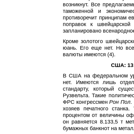
возникнут. Все предлагае
таможенной и экономиче
противоречит принципам ев
поправок к швейцарской 
запланировано всенародное
Кроме золотого швейцарск
юань. Его еще нет. Но вс
валюты имеются (4).
США: 13
В США на федеральном ур
нет. Имеются лишь отде
стандарту, который сущ
Рузвельта. Такие политиче
ФРС конгрессмен
Рон Пол
.
хозяев печатного станка
процентом от величины о
он равняется 8.133,5 т м
бумажных банкнот на металл