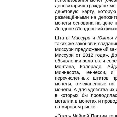
депозитариях граждане мог
дебетовую карту, котору
размещёнными на депозите
монеты основана на цене 
Лондоне (Лондонский фикси
Штаты
Миссури
и
Южная К
таких же законов и создан
Миссури предложенный зако
Миссури от 2012 года». Д
объявлении золотых и сер
Монтана, Колорадо, Айд
Миннесота, Теннесси, и
перечисленных штатов пр
монеты, отчеканенные н
монеты. А для удобства их 
в которых бы проводилас
металла в монетах и прово
на мировом рынке.
«Отец» Чайной Партии ко