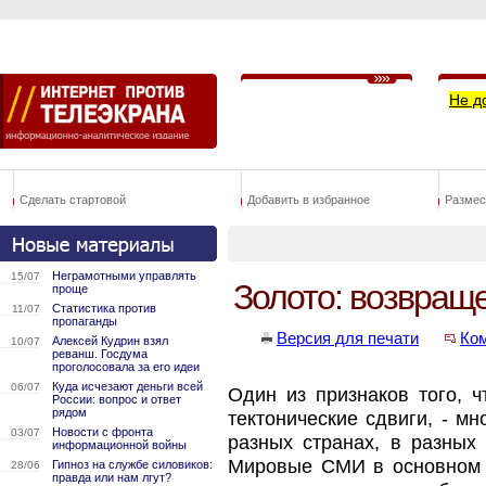
Не д
Сделать стартовой
Добавить в избранное
Размес
Неграмотными управлять
15/07
Золото: возвраще
проще
Статистика против
11/07
пропаганды
Версия для печати
Ко
Алексей Кудрин взял
10/07
реванш. Госдума
проголосовала за его идеи
Куда исчезают деньги всей
06/07
Один из признаков того, 
России: вопрос и ответ
рядом
тектонические сдвиги, - м
Новости с фронта
03/07
разных странах, в разных
информационной войны
Мировые СМИ в основном о
Гипноз на службе силовиков:
28/06
правда или нам лгут?