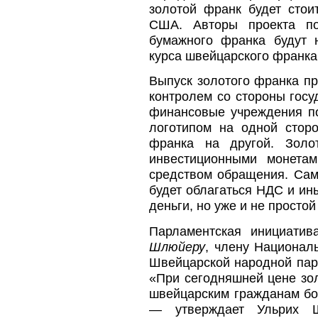
золотой франк будет сто
США. Авторы проекта по
бумажного франка будут 
курса швейцарского франк
Выпуск золотого франка пр
контролем со стороны гос
финансовые учреждения п
логотипом на одной стор
франка на другой. Золо
инвестиционными монетам
средством обращения. Сам
будет облагаться НДС и ин
деньги, но уже и не просто
Парламентская инициати
Шлюйеру
, члену Национал
Швейцарской народной парт
«При сегодняшней цене зол
швейцарским гражданам бо
— утверждает Ульрих 