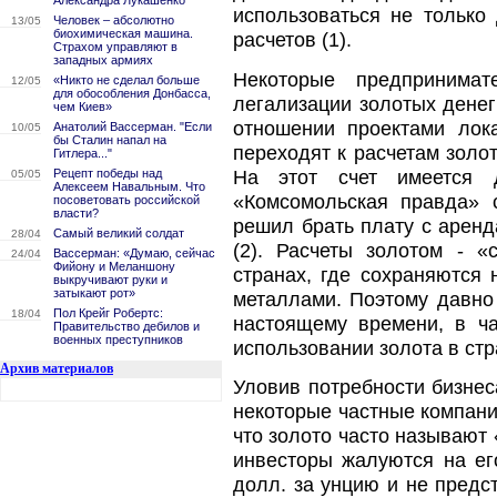
Александра Лукашенко
использоваться не только
Человек – абсолютно
13/05
биохимическая машина.
расчетов (1).
Страхом управляют в
западных армиях
Некоторые предпринима
«Никто не сделал больше
12/05
для обособления Донбасса,
легализации золотых денег
чем Киев»
отношении проектами лок
Анатолий Вассерман. "Если
10/05
бы Сталин напал на
переходят к расчетам золо
Гитлера..."
На этот счет имеется д
Рецепт победы над
05/05
Алексеем Навальным. Что
«Комсомольская правда» 
посоветовать российской
власти?
решил брать плату с аренд
Самый великий солдат
28/04
(2). Расчеты золотом - 
Вассерман: «Думаю, сейчас
24/04
Фийону и Меланшону
странах, где сохраняются
выкручивают руки и
затыкают рот»
металлами. Поэтому давно 
Пол Крейг Робертс:
18/04
настоящему времени, в ча
Правительство дебилов и
военных преступников
использовании золота в стр
Архив материалов
Уловив потребности бизнес
некоторые частные компани
что золото часто называют
инвесторы жалуются на ег
долл. за унцию и не предс