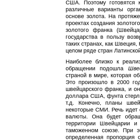
США. Поэтому готовятся 
различные варианты орга
основе золота. На протяж
проектах создания золотого
золотого франка (Швейца
государства в пользу воз
таких странах, как Швеция,
целом ряде стран Латинск
Наиболее близко к реали
обращении подошла
Шве
страной в мире, которая о
Это произошло в 2000 год
швейцарского франка, и он
доллара США, фунта стерли
т.д. Конечно, планы шве
некоторые СМИ. Речь идет 
валюты. Она будет обра
территории Швейцарии и 
таможенном союзе. При 
определенная пропорция о