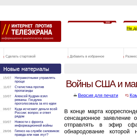
Не д
Сделать стартовой
Добавить в избранное
Размес
Неграмотными управлять
15/07
Войны США и ма
проще
Статистика против
11/07
пропаганды
Версия для печати
Ко
Алексей Кудрин взял
10/07
реванш. Госдума
проголосовала за его идеи
Куда исчезают деньги всей
06/07
В конце марта корреспонд
России: вопрос и ответ
рядом
сенсационное заявление о
Новости с фронта
03/07
отправлять в эфир сфа
информационной войны
обнародование которой
Гипноз на службе силовиков:
28/06
правда или нам лгут?