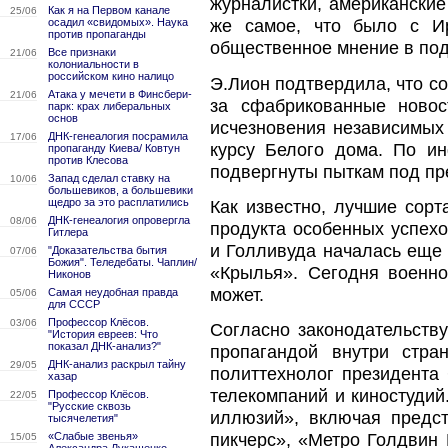
журналистки, американски
Как я на Первом канале
25/06
осадил «свидомых». Наука
же самое, что было с И
против пропаганды
общественное мнение в по
Все признаки
21/06
колониальности в
российском кино налицо
Э.Лион подтвердила, что с
Атака у мечети в Финсбери-
21/06
за сфабрикованные новос
парк: крах либеральных
основ
исчезновения независимых 
ДНК-генеалогия посрамила
17/06
курсу Белого дома. По и
пропаганду Киева/ Ковтун
против Клесова
подвергнуты пыткам под пр
Запад сделал ставку на
10/06
большевиков, а большевики
щедро за это расплатились
Как известно, лучшие сорт
ДНК-генеалогия опровергла
08/06
продукта особенных успехо
Гитлера
и Голливуда началась еще 
"Доказательства бытия
07/06
Божия". Теледебаты. Чаплин/
«Крылья». Сегодня военн
Никонов
может.
Самая неудобная правда
05/06
для СССР
Профессор Клёсов.
03/06
Согласно законодательству
"История евреев: Что
показал ДНК-анализ?"
пропагандой внутри стр
ДНК-анализ раскрыл тайну
29/05
политтехнолог президента
хазар
телекомпаний и киностудий
Профессор Клёсов.
22/05
"Русские сквозь
иллюзий», включая предс
тысячелетия"
«Слабые звенья»
пикчерс», «Метро Голдвин 
15/05