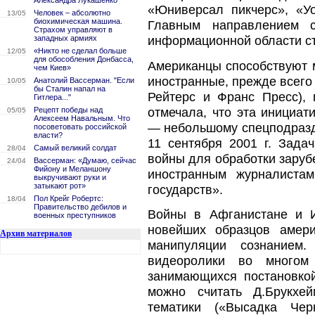
Александра Лукашенко
«Юниверсал пикчерс», «Уо
Человек – абсолютно
13/05
биохимическая машина.
Главным направлением 
Страхом управляют в
западных армиях
информационной области ст
«Никто не сделал больше
12/05
для обособления Донбасса,
Американцы способствуют 
чем Киев»
иностранные, прежде всего
Анатолий Вассерман. "Если
10/05
бы Сталин напал на
Рейтерс и Франс Пресс),
Гитлера..."
отмечала, что эта инициат
Рецепт победы над
05/05
Алексеем Навальным. Что
— небольшому спецподразде
посоветовать российской
власти?
11 сентября 2001 г. Зада
Самый великий солдат
28/04
войны для обработки зару
Вассерман: «Думаю, сейчас
24/04
Фийону и Меланшону
иностранным журналиста
выкручивают руки и
затыкают рот»
государств».
Пол Крейг Робертс:
18/04
Правительство дебилов и
Войны в Афганистане и И
военных преступников
новейших образцов амери
Архив материалов
манипуляции сознанием
видеоролики во многом
занимающихся постановко
можно считать Д.Брукхе
тематики («Высадка Чер