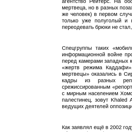
агентство Рейтерс. На об
мертвеца, но в разных позах
же человек) в первом случа
только уже полуголый и 
переодевать брюки не стал
Спецгруппы таких «мобил
информационной войне про
перед камерами западных к
«жертв режима Каддафи»,
мертвецы» оказались в Си
кадры из разных реп
срежиссированным «репорт
с мирным населением Хомса
палестинец, зовут Khaled 
ведущих деятелей оппозиц
Как заявлял ещё в 2002 го