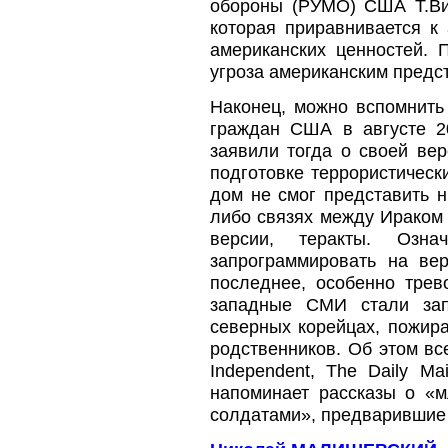
обороны (РУМО) США Т.Вил
которая приравнивается к
американских ценностей.
угроза американским предс
Наконец, можно вспомнить
граждан США в августе 2
заявили тогда о своей ве
подготовке террористическ
дом не смог представить н
либо связях между Ираком
версии, теракты. Озн
запрограммировать на ве
последнее, особенно трев
западные СМИ стали зап
северных корейцах, пожир
родственников. Об этом вс
Independent, The Daily M
напоминает рассказы о «м
солдатами», предварившие в