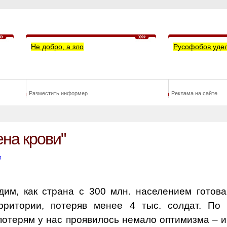
Не добро, а зло
Русофобов уде
Разместить информер
Реклама на сайте
на крови"
и
дим, как страна с 300 млн. населением готова
рритории, потеряв менее 4 тыс. солдат. По 
 потерям у нас проявилось немало оптимизма – 