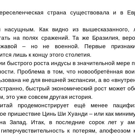
переселенческая страна существовала и в Ев
 насущным. Как видно из вышесказанного, 
ать на полях сражений. Та же Бразилия, веро
ержавой – но не военной. Первые признак
тся лишь к концу этого столетия.
ии быстрого роста индусы в значительной мере 
ности. Проблема в том, что новообретённая вои
льзована не для внешней экспансии, а во «внутр
 странно, быстрый экономический рост может об
, это уже совсем другая история.
итай продемонстрирует ещё менее пацифи
рое пришествие Цинь Ши Хуанди – или как миним
на Запад. Итак, в последние сорок лет у ам
гиперчувствительность к потерям, апофеозом 