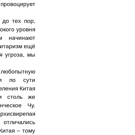
 провоцирует
 до тех пор,
окого уровня
м начинают
литаризм ещё
я угроза, мы
 любопытную
 и по сути
еления Китая
и столь же
нческое Чу.
рхисвирепая
 отличались
Китая – тому