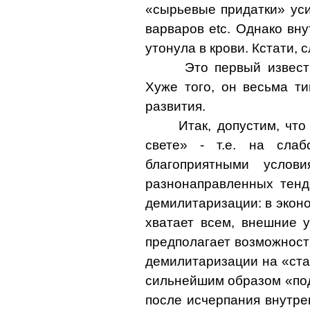
«сырьевые придатки» уси
варваров
etc
. Однако вн
утонула в крови. Кстати,
Это первый извест
Хуже того, он весьма т
развития.
Итак, допустим, чт
свете» - т.е. на сла
благоприятными услов
разнонаправленных тенд
демилитаризации: в эконо
хватает всем, внешние у
предполагает возможност
демилитаризации на «ста
сильнейшим образом «под
после исчерпания внутре