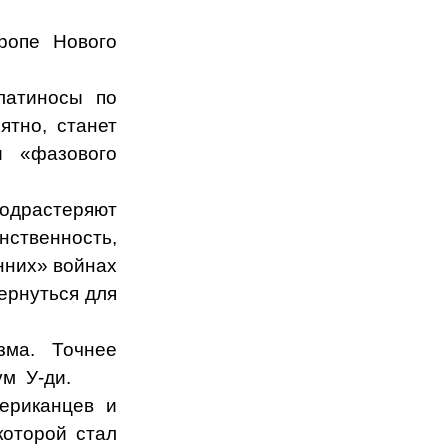
ропе Нового
латиносы по
ятно, станет
и «фазового
подрастеряют
нственность,
енних» войнах
ернуться для
зма. Точнее
ум
У-ди.
ериканцев и
которой стал