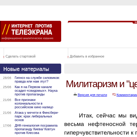
Сделать стартовой
Добавить в избранное
Гипноз на службе силовиков:
28/06
Милитаризм и "це
правда или нам лгут?
Как я на Первом канале
25/06
осадил «свидомых». Наука
против пропаганды
Версия для печати
Комментари
Все признаки
21/06
колониальности в
российском кино налицо
Атака у мечети в Финсбери-
21/06
Итак, сейчас мы ви
парк: крах либеральных
основ
весьма нефтеносной те
ДНК-генеалогия посрамила
17/06
пропаганду Киева/ Ковтун
гиперчувствительности к
против Клесова