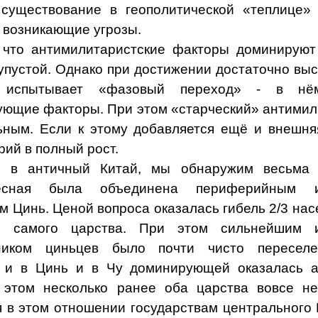
 существование в геополитической «теплице»
 возникающие угрозы.
 что антимилитаристские факторы доминируют
упустой. Однако при достижении достаточно выс
м испытывает «фазовый переход» - в нё
ующие факторы. При этом «старческий» антими
ьным. Если к этому добавляется ещё и внешня
ий в полный рост.
ув в античный Китай, мы обнаружим весьма
ебесная была объединена периферийным
 Цинь. Ценой вопроса оказалась гибель 2/3 нас
и самого царства. При этом сильнейшим 
ником циньцев было почти чисто переселе
о и в Цинь и в Чу доминирующей оказалась а
 этом несколько ранее оба царства вовсе не
я в этом отношении государствам центрального 