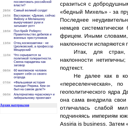
посоветовать российской
сразиться с добродушным
власти?
Самый великий солдат
28/04
«бедный Михель» - за пр
Вассерман: «Думаю, сейчас
24/04
Последнее неудивительн
Фийону и Меланшону
выкручивают руки и
затыкают рот»
немцев систематически 
Пол Крейг Робертс:
18/04
Правительство дебилов и
фрицем. Иными словами, 
военных преступников
наклонности испаряются 
Отец космонавтики - не
13/04
Циолковский, а профессор
Мещерский
Итак, для стран,
Что скрывается за
11/04
политикой толерантности.
наклонности нетипичны
Смена парадигмы как
заговор
подтекст.
60 миллионов человек
08/04
кормят себя со своего
Не далее как в ко
огорода
«Фальшивая история
07/04
«переселенческая», по
«шведа» Рюрика. Кем он
был на самом деле?»
геополитического ядра Д
Альтернатива «красному» и
06/04
либеральному проектам»
она сама внедрила свои 
Архив материалов
отличалась слабой мил
подчиняясь империям южн
Assiria
is
business
. Затем