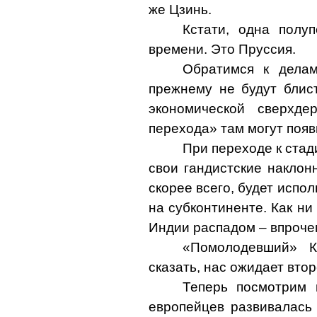
же Цзинь.
Кстати, одна полу
времени. Это Пруссия.
Обратимся к делам
прежнему не будут блист
экономической сверхд
перехода» там могут появи
При переходе к стад
свои гандистские наклон
скорее всего, будет испо
на субконтиненте. Как ни
Индии распадом – впрочем
«Помолодевший» К
сказать, нас ожидает вто
Теперь посмотрим 
европейцев развивалась 