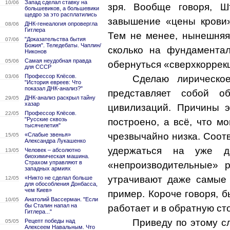
Запад сделал ставку на
10/06
зря. Вообще говоря, Ш
большевиков, а большевики
щедро за это расплатились
завышение «цены крови
ДНК-генеалогия опровергла
08/06
Гитлера
Тем не менее, нынешняя
"Доказательства бытия
07/06
Божия". Теледебаты. Чаплин/
сколько на фундамента
Никонов
Самая неудобная правда
05/06
обернуться «сверхкоррек
для СССР
Профессор Клёсов.
03/06
Сделаю лирическо
"История евреев: Что
показал ДНК-анализ?"
представляет собой о
ДНК-анализ раскрыл тайну
29/05
хазар
цивилизаций. Причины э
Профессор Клёсов.
22/05
"Русские сквозь
построено, а всё, что м
тысячелетия"
чрезвычайно низка. Соотв
«Слабые звенья»
15/05
Александра Лукашенко
удержаться на уже до
Человек – абсолютно
13/05
биохимическая машина.
Страхом управляют в
«непроизводительные» р
западных армиях
утрачивают даже самые
«Никто не сделал больше
12/05
для обособления Донбасса,
чем Киев»
пример. Короче говоря, б
Анатолий Вассерман. "Если
10/05
бы Сталин напал на
работает и в обратную ст
Гитлера..."
Приведу по этому сл
Рецепт победы над
05/05
Алексеем Навальным. Что