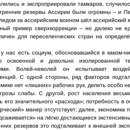
лились и экспроприировали тамкаров, случило
утренние резервы Ассирии были огромны – и П
 следом за ассирийским воином шёл ассирийский к
ный пример сверхкоррекции – но далеко не е
ипичен для переселенческих стран на определ
о у нас есть социум, обосновавшийся в каком-н
бо освоенной и довольно изолированной т
иями. Волей-неволей он испытывает возде
енций. С одной стороны, ряд факторов подтал
мике нет «лишних» рабочих рук, делить особо не
грозы слабы. С другой, рост населения весьм
ь его значительного «расхода»; потребность в
о
рческий» манер отсутствует; далее, экономика 
саживается» на лёгко достающиеся экстенсивн
нних резервов это подталкивает к внешней экс