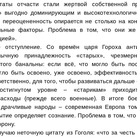
таты отчасти стали жертвой собственной п
» выгодно доминирующим и высокотехнологичн
 переоцененность опирается не столько на ко
льные факторы. Проблема в том, что они же
цией».
е отступление. Со времён царя Гороха ант
бычную принадлежность «старых», чрезмер
того банальны: если всё, что могло быть по
огло быть освоено, уже освоено, эффективност
етственно, для того, чтобы развиваться дальше 
стигнутом уровне – «старикам» приходит
асходы (прежде всего военные). В итоге бое
 драчливые народы – современная Европа то
ытие определяет сознание. Проблема в том, что
орону.
учаю неточную цитату из Гоголя: «что за честь 