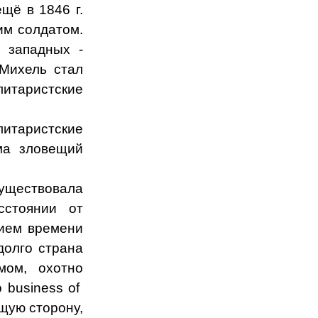
щё в 1846 г.
им солдатом.
 западных -
 Михель стал
литаристские
итаристские
ма зловещий
уществовала
сстоянии от
нием времени
долго страна
мом, охотно
то
business
of
щую сторону,