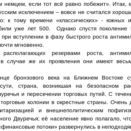
 немцем, если тот всё равно побежит». Итак, е
усским исключением – вовсе не считался хорош
о: к тому времени «классических» - южных и
били уже лет 500.
Однако спустя поколение
при вступлении в фазу быстрого роста антими
почти мгновенно.
 располагающих резервами роста, антимил
; в случае же их проявления они имеют весь
нце бронзового века на Ближнем Востоке с
 сути, страна, возникшая на безопасном ра
вуречья и пересечении торговых путей. С тече
торговые колонии в окрестные страны. Очень 
итаризацией и внешнеполитическим пофигиз
ого Двуречья; её население явно полагало, ч
 «финансовые потоки» развернулись в неподходя