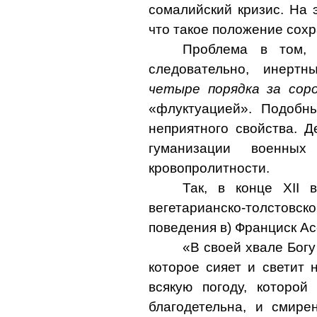
сомалийский кризис. На 
что такое положение сох
Проблема в том, 
следовательно,
инертн
четыре порядка за сор
«флуктуацией». Подобн
неприятного свойства. 
гуманизации военны
кровопролитности.
Так, в конце Х
II
ве
вегетарианско-толстовск
поведения в) Франциск А
«В своей хвале Богу
которое сияет и светит 
всякую погоду, которой
благодетельна, и смире