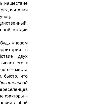
сь нашествие
ередняя Азия
упец.
динственный.
ённой стадии
ибудь «новом
ерритории с
йствие двух
кивает его к
чего – места
а быстр, что
бязательной
переселенцев
ые факторы –
пансии любой