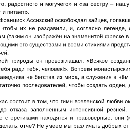
о, радостного и могучего» и «за сестру – нашу
 и питает».
Франциск Ассизский освобождал зайцев, попавши
 чтобы их не раздавили, и, согласно легенде,
м (таким он изображён на знаменитой фреске в А
яющими его существами и всеми стихиями предст
ьёй.
ой природы он провозглашал: «Всякое создан
 тебя ради тебя, человек!». Вопреки монастырск
аведника не бегства из мира, а служения в нём 
таточно последователей, чтобы создать орден,
ас состоит в том, что гимн вселенской любви о
 до отказа заполненным интенсивной резнёй.
те с еретиками находятся и правоверные, они (
делать, отче? Не умеем мы различать добрых от 