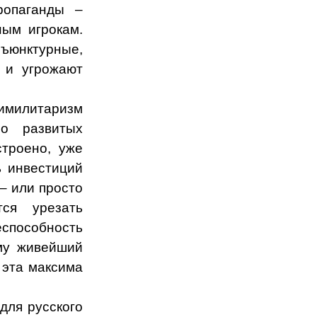
ропаганды –
ым игрокам.
нъюнктурные,
 и угрожают
имилитаризм
но развитых
строено, уже
ь инвестиций
– или просто
ся урезать
способность
му живейший
 эта максима
для русского