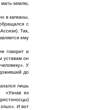
 мать-землю,
х в капканы,
 обращался с
ссизи). Так,
авляется ему
ие говорит и
им уставам он
человеку». У
 доживший до
казался лишь
«Узнав из
крестоносцы)
злых». И вот