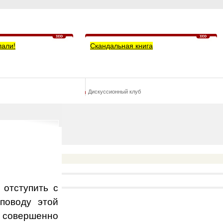
лали!
Скандальная книга
Дискуссионный клуб
 отступить с
поводу этой
и совершенно