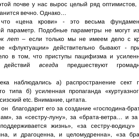
этой почве у нас вырос целый ряд оптимистов,
ранится вечно. Однако…
что «цена крови» - это весьма фундамен
ый параметр. Подобные параметры не могут и
ок лет
– если только мы не имеем дело с кр
ые «флуктуации» действительно бывают - пр
Дело в том, что приступы пацифизма и усилен
х действий
всегда
предшествуют громад
ка наблюдались а) распространение сект п
ого типа б) усиленная пропаганда «куртуазно
ссизский
etc
. Внимание, цитата.
 он
благодарит его за создание «господина-бра
нам», за «сестру-луну», за «брата-ветра… и за
 поддерживается жизнь», «за сестру-водицу»
нна, и драгоценна, и целомудренна», «за бра