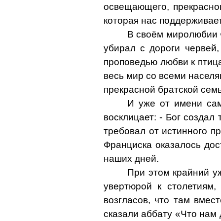
освещающего, прекрасног
которая нас поддерживает
В своём миролюбии 
убирал с дороги червей,
проповедью любви к птица
весь мир со всеми насел
прекрасной братской сем
И уже от имени сам
восклицает: - Бог создал
требовал от истинного пр
Франциска оказалось дос
наших дней.
При этом крайний уж
увертюрой к столетиям,
возгласов, что там вмес
сказали аббату «Что нам 