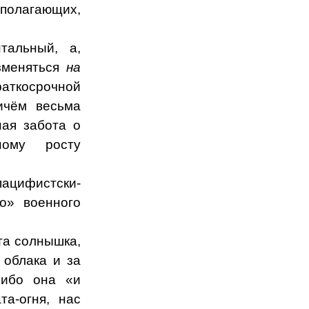
 полагающих,
тальный, а,
зменяться
на
аткосрочной
ичём весьма
ная забота о
ному росту
ацифистски-
го» военного
та солнышка,
 облака и за
 ибо она «и
та-огня, нас