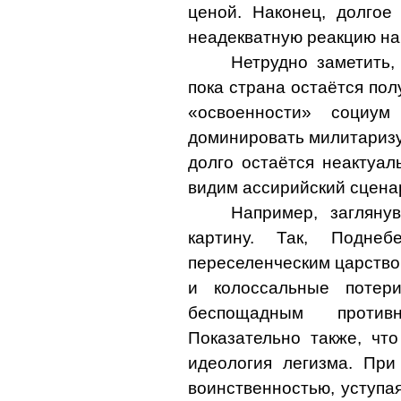
ценой. Наконец, долгое
неадекватную реакцию на
Нетрудно заметить,
пока страна остаётся пол
«освоенности» социу
доминировать милитариз
долго остаётся неактуал
видим ассирийский сценар
Например, заглян
картину. Так, Подн
переселенческим царством
и колоссальные потер
беспощадным
против
Показательно также, чт
идеология легизма. При
воинственностью, уступа