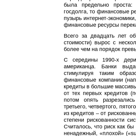
была предельно проста:
госдолга, то финансовые р
пузырь интернет-экономики,
финансовые ресурсы перека
Всего за двадцать лет о
стоимости) вырос с неско
более чем на порядок прев
С середины 1990-х дери
американца. Банки выд
стимулируя таким образ
финансовые компании (на
кредиты в большие массивы
от тех первых кредитов (
потом опять разрезалис
третьего, четвертого, пято
из кредитов – от рискованн
степени рискованности си
Считалось, что риск как бы
ненадежный, «плохой» («su