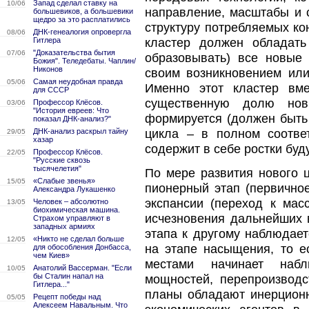
Запад сделал ставку на
10/06
направление, масштабы и с
большевиков, а большевики
щедро за это расплатились
структуру потребляемых ко
ДНК-генеалогия опровергла
08/06
кластер должен обладать
Гитлера
"Доказательства бытия
07/06
образовывать) все новые
Божия". Теледебаты. Чаплин/
Никонов
своим возникновением или
Самая неудобная правда
05/06
Именно этот кластер вм
для СССР
существенную долю нов
Профессор Клёсов.
03/06
"История евреев: Что
формируется (должен быть
показал ДНК-анализ?"
цикла – в полном соотве
ДНК-анализ раскрыл тайну
29/05
хазар
содержит в себе ростки буд
Профессор Клёсов.
22/05
"Русские сквозь
тысячелетия"
По мере развития нового 
«Слабые звенья»
15/05
пионерный этап (первичное
Александра Лукашенко
экспансии (переход к мас
Человек – абсолютно
13/05
биохимическая машина.
исчезновения дальнейших 
Страхом управляют в
западных армиях
этапа к другому наблюдае
«Никто не сделал больше
12/05
на этапе насыщения, то е
для обособления Донбасса,
чем Киев»
местами начинает набл
Анатолий Вассерман. "Если
10/05
бы Сталин напал на
мощностей, перепроизводс
Гитлера..."
планы обладают инерционн
Рецепт победы над
05/05
Алексеем Навальным. Что