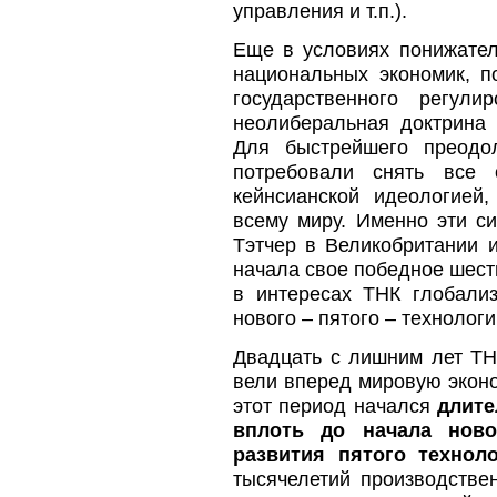
управления и т.п.).
Еще в условиях понижател
национальных экономик, п
государственного регул
неолиберальная доктрина 
Для быстрейшего преодо
потребовали снять все 
кейнсианской идеологией
всему миру. Именно эти с
Тэтчер в Великобритании 
начала свое победное шес
в интересах ТНК глобали
нового – пятого – технологи
Двадцать с лишним лет ТН
вели вперед мировую эконо
этот период начался
длите
вплоть до начала ново
развития пятого технол
тысячелетий производстве