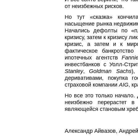
от неизбежных рисков.
Но тут «сказка» кончил
насыщение рынка недвижимо
Начались дефолты по «пл
кризису, затем к кризису 
кризис, а затем и к мир
фактическое банкротств
ипотечных агентств
Fanni
инвестбанков с Уолл-Стри
Stanley
,
Goldman
Sachs
),
деривативами, покупка г
страховой компании
AIG
, к
Но все это только начало
неизбежно перерастет в
являющейся становым хреб
Александр Айвазов, Андрей