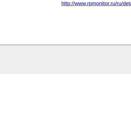
http://www.rpmonitor.ru/ru/d
0.13918304443359