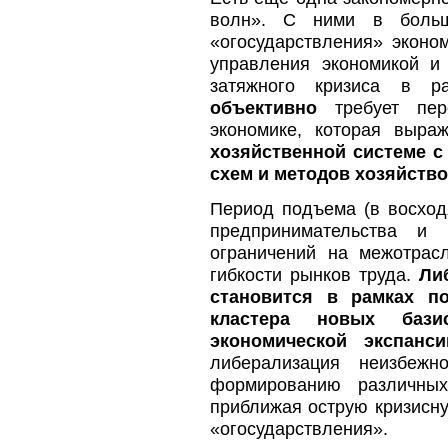
волн». С ними в больш
«огосударствления» эконо
управления экономикой и
затяжного кризиса в р
объективно
требует пере
экономике, которая выра
хозяйственной системе 
схем и методов хозяйств
Период подъема (в восход
предпринимательства и 
ограничений на межотрас
гибкости рынков труда.
Ли
становится в рамках 
кластера новых бази
экономической экспанси
либерализация неизбежн
формированию различны
приближая острую кризисну
«огосударствления».