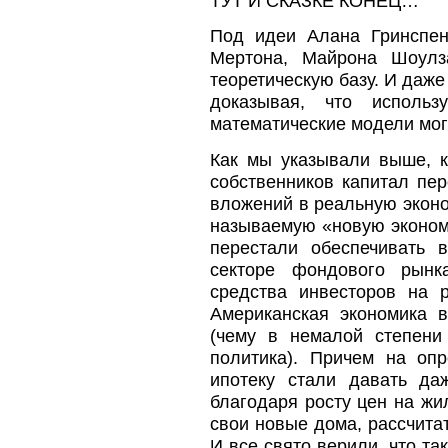
ТУТ И СКАЗКЕ КОНЕЦ…
Под идеи Алана Гринспен
Мертона, Майрона Шоулз
теоретическую базу. И даже
доказывая, что исполь
математические модели могу
Как мы указывали выше, 
собственников капитал пе
вложений в реальную эконо
называемую «новую экономи
перестали обеспечивать 
секторе фондового рынк
средства инвесторов на 
Американская экономика 
(чему в немалой степени
политика). Причем на оп
ипотеку стали давать да
благодаря росту цен на жи
свои новые дома, рассчита
И все свято верили, что та