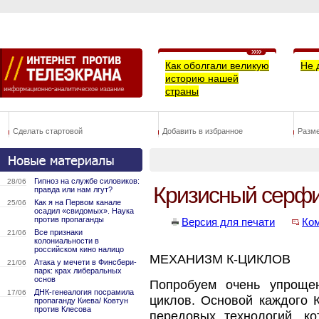
Как оболгали великую
Не 
историю нашей
страны
Сделать стартовой
Добавить в избранное
Разм
Гипноз на службе силовиков:
28/06
Кризисный серфи
правда или нам лгут?
Как я на Первом канале
25/06
осадил «свидомых». Наука
против пропаганды
Версия для печати
Ко
Все признаки
21/06
колониальности в
российском кино налицо
МЕХАНИЗМ К-ЦИКЛОВ
Атака у мечети в Финсбери-
21/06
парк: крах либеральных
основ
Попробуем очень упроще
ДНК-генеалогия посрамила
17/06
циклов. Основой каждого 
пропаганду Киева/ Ковтун
против Клесова
передовых технологий, ко