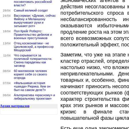
экономических агентов в
посоветовать российской
власти?
действия несогласованны м
Самый великий солдат
28/04
потребительского спроса
Вассерман: «Думаю, сейчас
24/04
несбалансированность 
Фийону и Меланшону
выкручивают руки и
оказываются избыточным
затыкают рот»
продление роста на этом э
Пол Крейг Робертс:
18/04
Правительство дебилов и
всего всевозможных сопутс
военных преступников
Отец космонавтики - не
положительный эффект, пос
13/04
Циолковский, а профессор
Мещерский
Заметим, что уже на этапе
Что скрывается за
11/04
политикой толерантности.
кластер отраслей, определ
Смена парадигмы как
заговор
настолько низко, что влож
60 миллионов человек
08/04
непривлекательными. Де
кормят себя со своего
огорода
товарных и, особенно, фин
«Фальшивая история
07/04
начинают приносить несоп
«шведа» Рюрика. Кем он
был на самом деле?»
соответствующих рынков (ф
Альтернатива «красному» и
06/04
характер строительства ф
либеральному проектам»
крах этих рынков и массо
Архив материалов
кризис в финале стан
повышательной фазы цикла,
Есть еще одна закономерн