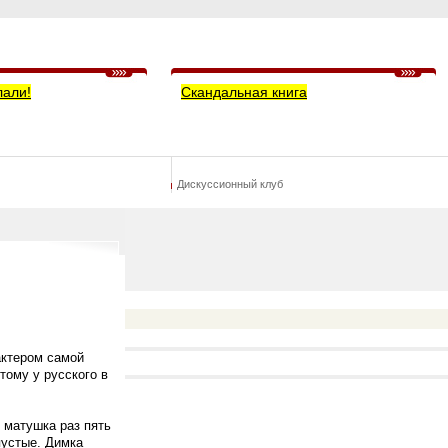
лали!
Скандальная книга
Дискуссионный клуб
актером самой
тому у русского в
 матушка раз пять
пустые. Димка