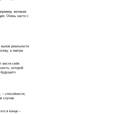
апример, великая
ия. Очень часто с
а вызов реальности
скву, а завтра
т вести себя
ность, которой
е будущего
, – способности,
ом случае
кто в конце –