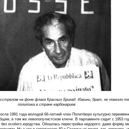
асстрелом на фоне флага Красных Бригад. Извини, брат, не повезло те
политика в стране карбонариев.
 после 1991 года молодой 66-летний член Политбюро культурно переимен
бщем, в том же левопопулистском ключе. В парламенте сидит с 1953 го
о без особого юродства. Обошлась перестройка недорого: даже форму ме
ежними. Ну а что в героические 40-е Сталина не понял, так, извините, «