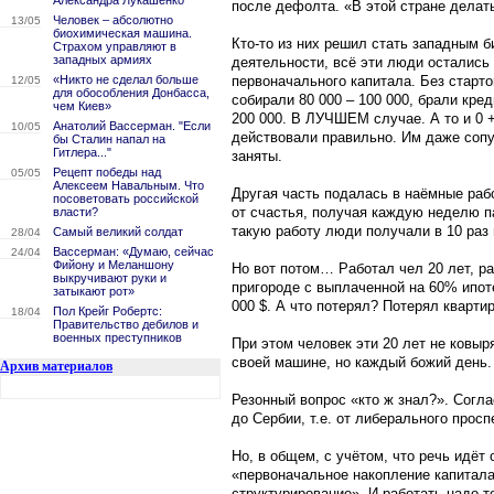
Александра Лукашенко
после дефолта. «В этой стране делать
Человек – абсолютно
13/05
биохимическая машина.
Кто-то из них решил стать западным 
Страхом управляют в
западных армиях
деятельности, всё эти люди остались 
«Никто не сделал больше
первоначального капитала. Без старто
12/05
для обособления Донбасса,
собирали 80 000 – 100 000, брали кре
чем Киев»
200 000. В ЛУЧШЕМ случае. А то и 0 +
Анатолий Вассерман. "Если
10/05
действовали правильно. Им даже сопу
бы Сталин напал на
Гитлера..."
заняты.
Рецепт победы над
05/05
Алексеем Навальным. Что
Другая часть подалась в наёмные раб
посоветовать российской
от счастья, получая каждую неделю па
власти?
такую работу люди получали в 10 раз
Самый великий солдат
28/04
Вассерман: «Думаю, сейчас
24/04
Фийону и Меланшону
Но вот потом… Работал чел 20 лет, ра
выкручивают руки и
пригороде с выплаченной на 60% ипоте
затыкают рот»
000 $. А что потерял? Потерял квартир
Пол Крейг Робертс:
18/04
Правительство дебилов и
военных преступников
При этом человек эти 20 лет не ковыр
своей машине, но каждый божий день
Архив материалов
Резонный вопрос «кто ж знал?». Согла
до Сербии, т.е. от либерального прос
Но, в общем, с учётом, что речь идёт
«первоначальное накопление капитала»
структурирование». И работать надо то