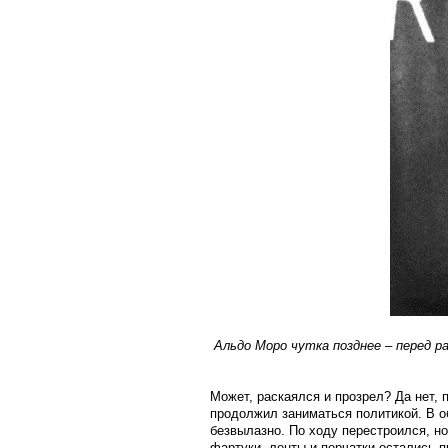
Альдо Моро чутка позднее – перед р
Может, раскаялся и прозрел? Да нет,
продолжил заниматься политикой. В о
безвылазно. По ходу перестроился, н
фартуки, ленты и перчатки остались пр