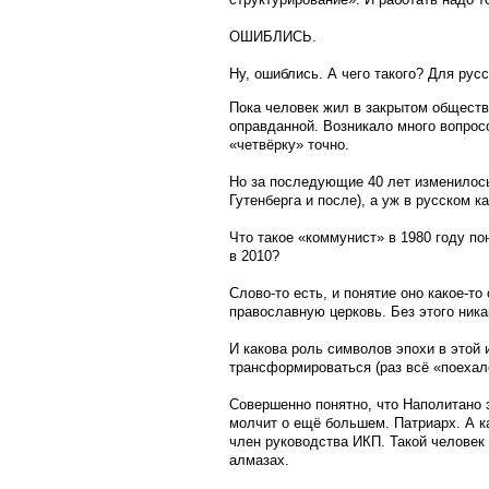
ОШИБЛИСЬ.
Ну, ошиблись. А чего такого? Для рус
Пока человек жил в закрытом обществ
оправданной. Возникало много вопросо
«четвёрку» точно.
Но за последующие 40 лет изменилось 
Гутенберга и после), а уж в русском 
Что такое «коммунист» в 1980 году п
в 2010?
Слово-то есть, и понятие оно какое-т
православную церковь. Без этого ника
И какова роль символов эпохи в этой 
трансформироваться (раз всё «поехал
Совершенно понятно, что Наполитано 
молчит о ещё большем. Патриарх. А к
член руководства ИКП. Такой человек
алмазах.