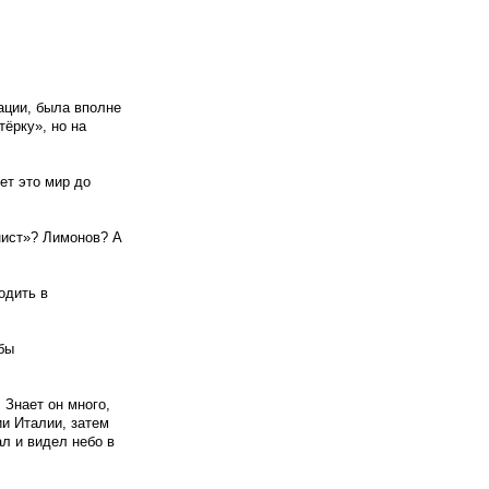
ации, была вполне
тёрку», но на
ет это мир до
нист»? Лимонов? А
одить в
бы
 Знает он много,
и Италии, затем
л и видел небо в