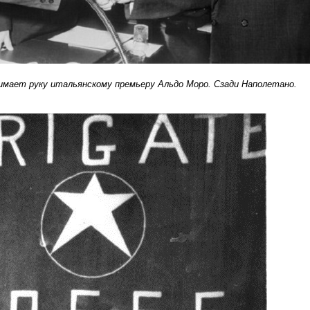
имает руку итальянскому премьеру Альдо Моро. Сзади Наполетано.