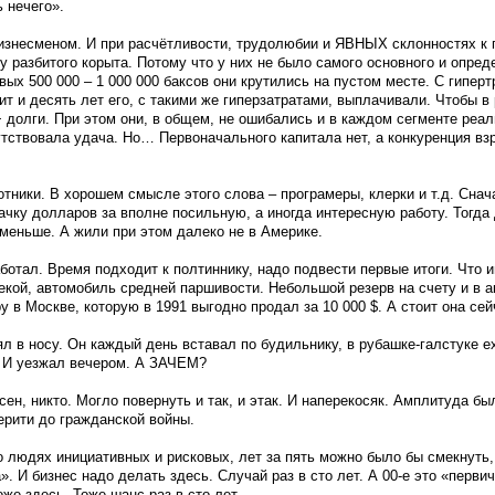
 нечего».
бизнесменом. И при расчётливости, трудолюбии и ЯВНЫХ склонностях к 
у разбитого корыта. Потому что у них не было самого основного и опре
вых 500 000 – 1 000 000 баксов они крутились на пустом месте. С гипер
дит и десять лет его, с такими же гиперзатратами, выплачивали. Чтобы в
 долги. При этом они, в общем, не ошибались и в каждом сегменте реа
тствовала удача. Но… Первоначального капитала нет, а конкуренция вз
отники. В хорошем смысле этого слова – програмеры, клерки и т.д. Сна
чку долларов за вполне посильную, а иногда интересную работу. Тогда
 меньше. А жили при этом далеко не в Америке.
ботал. Время подходит к полтиннику, надо подвести первые итоги. Что 
кой, автомобиль средней паршивости. Небольшой резерв на счету и в ак
у в Москве, которую в 1991 выгодно продал за 10 000 $. А стоит она сей
ял в носу. Он каждый день вставал по будильнику, в рубашке-галстуке е
. И уезжал вечером. А ЗАЧЕМ?
сен, никто. Могло повернуть и так, и этак. И наперекосяк. Амплитуда бы
перити до гражданской войны.
 о людях инициативных и рисковых, лет за пять можно было бы смекнуть, 
. И бизнес надо делать здесь. Случай раз в сто лет. А 00-е это «перви
же здесь. Тоже шанс раз в сто лет.