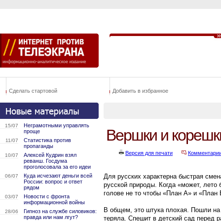
Сделать стартовой
Добавить в избранное
Неграмотными управлять
15/07
Вершки и корешк
проще
Статистика против
11/07
пропаганды
Версия для печати
Комментари
Алексей Кудрин взял
10/07
реванш. Госдума
проголосовала за его идеи
Куда исчезают деньги всей
Для русских характерна быстрая смен
06/07
России: вопрос и ответ
русской природы. Когда «может, лето б
рядом
голове не то чтобы «План А» и «План 
Новости с фронта
03/07
информационной войны
В общем, это штука плохая. Пошли на 
Гипноз на службе силовиков:
28/06
правда или нам лгут?
теряла. Спешит в детский сад перед р