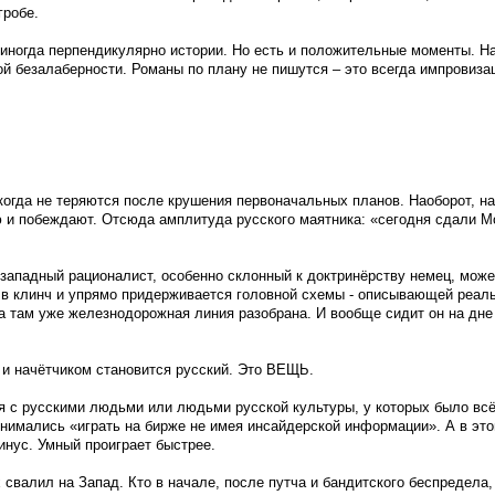
гробе.
, иногда перпендикулярно истории. Но есть и положительные моменты. Н
й безалаберности. Романы по плану не пишутся – это всегда импровизац
когда не теряются после крушения первоначальных планов. Наоборот, н
 и побеждают. Отсюда амплитуда русского маятника: «сегодня сдали Мо
 западный рационалист, особенно склонный к доктринёрству немец, може
в клинч и упрямо придерживается головной схемы - описывающей реаль
 а там уже железнодорожная линия разобрана. И вообще сидит он на дн
 и начётчиком становится русский. Это ВЕЩЬ.
я с русскими людьми или людьми русской культуры, у которых было всё
ринимались «играть на бирже не имея инсайдерской информации». А в эт
инус. Умный проиграет быстрее.
 свалил на Запад. Кто в начале, после путча и бандитского беспредела, 