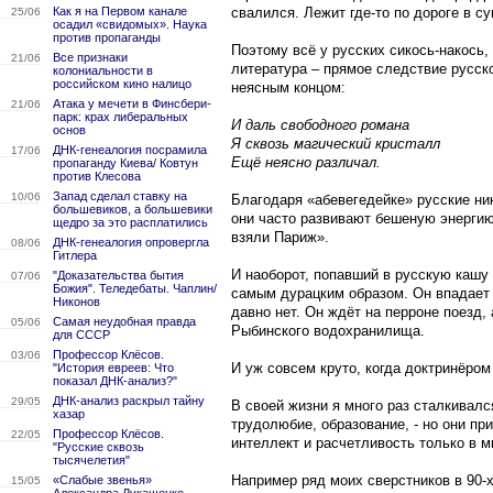
Как я на Первом канале
свалился. Лежит где-то по дороге в су
25/06
осадил «свидомых». Наука
против пропаганды
Поэтому всё у русских сикось-накось
Все признаки
21/06
литература – прямое следствие русско
колониальности в
российском кино налицо
неясным концом:
Атака у мечети в Финсбери-
21/06
парк: крах либеральных
И даль свободного романа
основ
Я сквозь магический кристалл
ДНК-генеалогия посрамила
17/06
Ещё неясно различал.
пропаганду Киева/ Ковтун
против Клесова
Запад сделал ставку на
10/06
Благодаря «абевегедейке» русские ни
большевиков, а большевики
они часто развивают бешеную энергию
щедро за это расплатились
взяли Париж».
ДНК-генеалогия опровергла
08/06
Гитлера
И наоборот, попавший в русскую кашу
"Доказательства бытия
07/06
Божия". Теледебаты. Чаплин/
самым дурацким образом. Он впадает 
Никонов
давно нет. Он ждёт на перроне поезд,
Самая неудобная правда
05/06
Рыбинского водохранилища.
для СССР
Профессор Клёсов.
03/06
И уж совсем круто, когда доктринёром
"История евреев: Что
показал ДНК-анализ?"
ДНК-анализ раскрыл тайну
29/05
В своей жизни я много раз сталкивалс
хазар
трудолюбие, образование, - но они п
Профессор Клёсов.
22/05
интеллект и расчетливость только в м
"Русские сквозь
тысячелетия"
Например ряд моих сверстников в 90-х
«Слабые звенья»
15/05