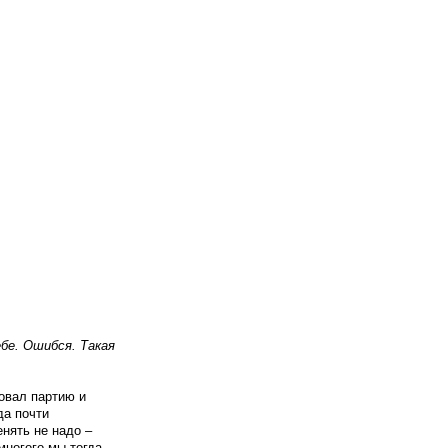
бе. Ошибся. Такая
овал партию и
да почти
нять не надо –
многого мы тогда