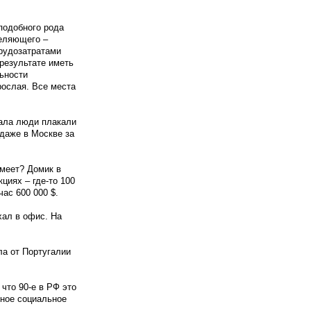
подобного рода
деляющего –
трудозатратами
 результате иметь
льности
рослая. Все места
чала люди плакали
 даже в Москве за
имеет? Домик в
циях – где-то 100
час 600 000 $.
хал в офис. На
ла от Португалии
что 90-е в РФ это
чное социальное