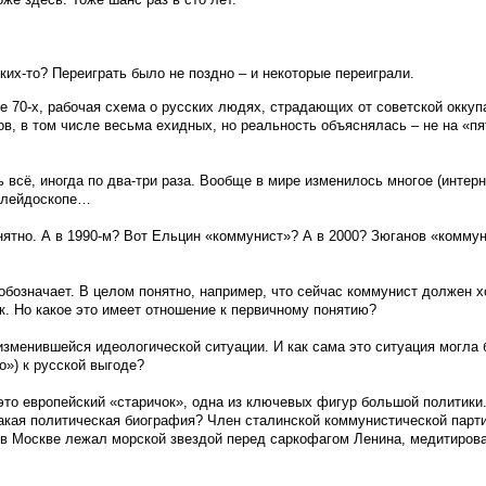
ских-то? Переиграть было не поздно – и некоторые переиграли.
е 70-х, рабочая схема о русских людях, страдающих от советской оккуп
в, в том числе весьма ехидных, но реальность объяснялась – не на «пя
всё, иногда по два-три раза. Вообще в мире изменилось многое (интерн
калейдоскопе…
онятно. А в 1990-м? Вот Ельцин «коммунист»? А в 2000? Зюганов «комму
о обозначает. В целом понятно, например, что сейчас коммунист должен х
к. Но какое это имеет отношение к первичному понятию?
изменившейся идеологической ситуации. И как сама это ситуация могла 
о») к русской выгоде?
это европейский «старичок», одна из ключевых фигур большой политики.
акая политическая биография? Член сталинской коммунистической парти
 в Москве лежал морской звездой перед саркофагом Ленина, медитирова