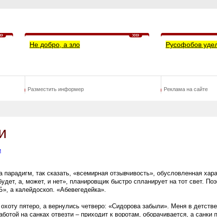
Не добро, а зло
Русофобов уде
Разместить информер
Реклама на сайте
и
и
а парадигм, так сказать, «всемирная отзывчивость», обусловленная хар
удет, а, может, и нет», планировщик быстро спланирует на тот свет. Поэ
Б», а калейдоскоп. «Абевегедейка».
охоту пятеро, а вернулись четверо: «Сидорова забыли». Меня в детстве
аботой на санках отвезти – приходит к воротам, оборачивается, а санки 