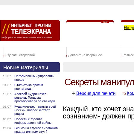
Не д
Сделать стартовой
Добавить в избранное
Размес
Неграмотными управлять
15/07
Cекреты манипул
проще
Статистика против
11/07
пропаганды
Версия для печати
Ко
Алексей Кудрин взял
10/07
реванш. Госдума
проголосовала за его идеи
Куда исчезают деньги всей
06/07
Каждый, кто хочет з
России: вопрос и ответ
рядом
сознанием- должен про
Новости с фронта
03/07
информационной войны
Гипноз на службе силовиков:
28/06
правда или нам лгут?