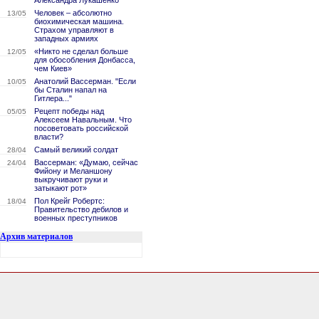
Александра Лукашенко
Человек – абсолютно
13/05
биохимическая машина.
Страхом управляют в
западных армиях
«Никто не сделал больше
12/05
для обособления Донбасса,
чем Киев»
Анатолий Вассерман. "Если
10/05
бы Сталин напал на
Гитлера..."
Рецепт победы над
05/05
Алексеем Навальным. Что
посоветовать российской
власти?
Самый великий солдат
28/04
Вассерман: «Думаю, сейчас
24/04
Фийону и Меланшону
выкручивают руки и
затыкают рот»
Пол Крейг Робертс:
18/04
Правительство дебилов и
военных преступников
Архив материалов