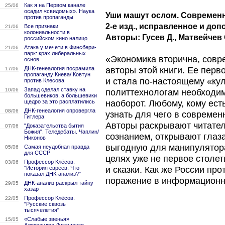
Как я на Первом канале
25/06
осадил «свидомых». Наука
Уши машут ослом. Современ
против пропаганды
2-е изд., исправленное и до
Все признаки
21/06
колониальности в
Авторы: Гусев Д., Матвейчев О
российском кино налицо
Атака у мечети в Финсбери-
21/06
парк: крах либеральных
«Экономика вторична, совр
основ
ДНК-генеалогия посрамила
авторы этой книги. Ее перв
17/06
пропаганду Киева/ Ковтун
и стала по-настоящему «ку
против Клесова
Запад сделал ставку на
10/06
политтехнологам необходимо
большевиков, а большевики
щедро за это расплатились
наоборот. Любому, кому ест
ДНК-генеалогия опровергла
08/06
узнать для чего в современ
Гитлера
Авторы раскрывают читате
"Доказательства бытия
07/06
Божия". Теледебаты. Чаплин/
сознанием, открывают глаза
Никонов
выгодную для манипулятора
Самая неудобная правда
05/06
для СССР
целях уже не первое столе
Профессор Клёсов.
03/06
"История евреев: Что
и сказки. Как же России пр
показал ДНК-анализ?"
поражение в информационной
ДНК-анализ раскрыл тайну
29/05
хазар
Профессор Клёсов.
22/05
"Русские сквозь
тысячелетия"
«Слабые звенья»
15/05