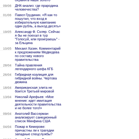
охранять наше золото
ДНК-анализ: где прародина
09/06
человечества?
Павел Грудинин. «Я как-то
01/06
пошутил, что вход в
избирательную кампанию
один рубль, а выход десять»
Александр Ф. Скляр. Сейчас
19/05
я бы не поехал в тур
"Голосуй, или проиграешь" -
за Ельцина
Михаил Хазин. Комментарий
10/05
к предложениям Медведева
по составу нового
правительства
Тайна правления
28/04
легендарного шефа КГБ
Гибридная коалиция для
26/04
гибридной войны. Чертова
дюжина
Американская элита не
18/04
боится Третьей мировой
Николай Арефьев: «Мое
13/04
мнение: идет имитация
деятельности правительства
и не более того!»
Анатолий Вассерман
09/04
анализирует санкционный
список Минфина США
Пожар в Кемерове:
04/04
причастны ли к трагедии
западные спецслужбы?