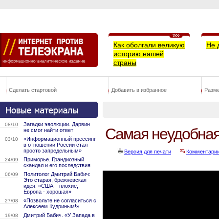
Как оболгали великую
Не 
историю нашей
страны
Сделать стартовой
Добавить в избранное
Разм
Загадки эволюции. Дарвин
08/10
Самая неудобна
не смог найти ответ
«Информационный прессинг
03/10
в отношении России стал
просто запредельным»
Версия для печати
Комментари
Приморье. Грандиозный
24/09
скандал и его последствия
Политолог Дмитрий Бабич:
06/09
Это старая, брежневская
идея: «США – плохие,
Европа - хорошая»
«Позвольте не согласиться с
27/08
Алексеем Кудриным!»
Дмитрий Бабич. «У Запада в
19/08