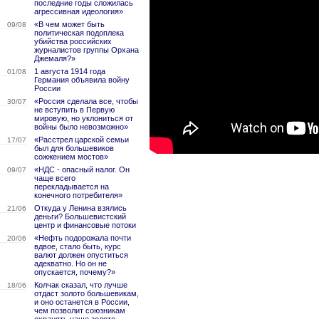
последние годы сложилась
агрессивная идеология»
«В чем может быть
09/08
политическая подоплека
убийства российских
журналистов группы Орхана
Джемаля?»
1 августа 1914 года
01/08
Германия объявила войну
России
«Россия сделала все, чтобы
30/07
не вступить в Первую
мировую, но уклониться от
войны было невозможно»
«Расстрел царской семьи
17/07
был для большевиков
сожжением мостов»
«НДС - опасный налог. Он
09/07
чаще всего
перекладывается на
конечного потребителя»
Откуда у Ленина взялись
21/06
деньги? Большевистский
центр и финансовые потоки
«Нефть подорожала почти
20/06
вдвое, стало быть, курс
валют должен опуститься
адекватно. Но он не
опускается, почему?»
Колчак сказал, что лучше
18/06
отдаст золото большевикам,
и оно останется в России,
чем позволит союзникам