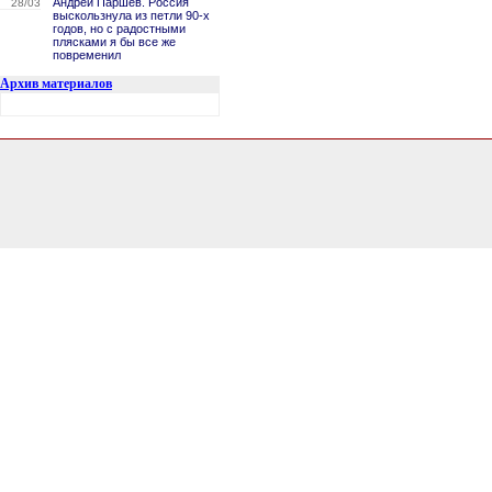
Андрей Паршев. Россия
28/03
выскользнула из петли 90-х
годов, но с радостными
плясками я бы все же
повременил
Архив материалов
0.10132503509521