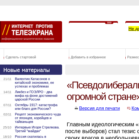
Не д
Сделать стартовой
Добавить в избранное
Размес
Валентин Катасонов о
21/11
«Псевдолиберали
китайской экономике, ее
успехах и проблемах
Ликбез и ГОЭЛРО - два
14/11
огромной стране
мифа на фоне достижений
царской России
Октябрь-1917: катастрофа
07/11
Версия для печати
Ко
или благо для России?
Рецепт экономического чуда
02/11
от японцев, корейцев и
тайваньцев
Главным идеологическим «к
Интервью Игоря Стрелкова.
25/10
после выборов) стал тезис
Третий "майдан"
Россия скатилась в
18/10
своих врагов в необольшев