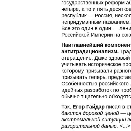
государственных реформ аб
четыре, а то и пять десятко
республик — Россия, нескол
непридуманным названием.
Все это один в один — лен
Российской Империи на сою
Наиглавнейший компонент
антитрадиционализм.
Трад
отвращение. Даже здравый 
учитывать историческое про
которому призывали разног
призывать теперь, представ
Особенностью российского 
идейных разработок по про
обычно тщательно обходятс
Так,
Егор Гайдар
писал в ст
даются дорогой ценой — це
экстремальной ситуации г
разорительной данью. <...