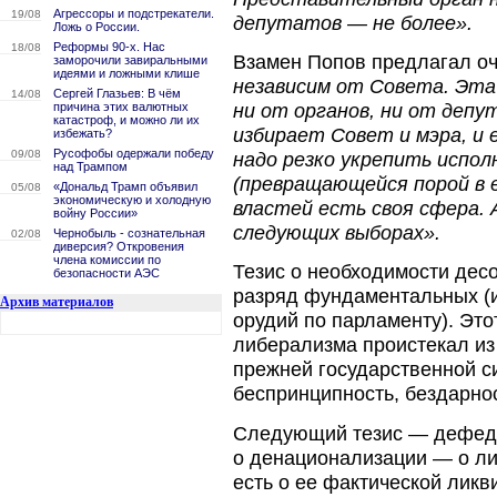
Агрессоры и подстрекатели.
19/08
депутатов — не более».
Ложь о России.
Реформы 90-х. Нас
18/08
Взамен Попов предлагал о
заморочили завиральными
идеями и ложными клише
независим от Совета. Эта
Сергей Глазьев: В чём
14/08
ни от органов, ни от депу
причина этих валютных
катастроф, и можно ли их
избирает Совет и мэра, и е
избежать?
Русофобы одержали победу
09/08
надо резко укрепить испол
над Трампом
(превращающейся порой в 
«Дональд Трамп объявил
05/08
экономическую и холодную
властей есть своя сфера. 
войну России»
следующих выборах».
Чернобыль - сознательная
02/08
диверсия? Откровения
члена комиссии по
Тезис о необходимости дес
безопасности АЭС
разряд фундаментальных (и
Архив материалов
орудий по парламенту). Эт
либерализма проистекал из
прежней государственной с
беспринципность, бездарнос
Следующий тезис — дефеде
о денационализации — о ли
есть о ее фактической лик