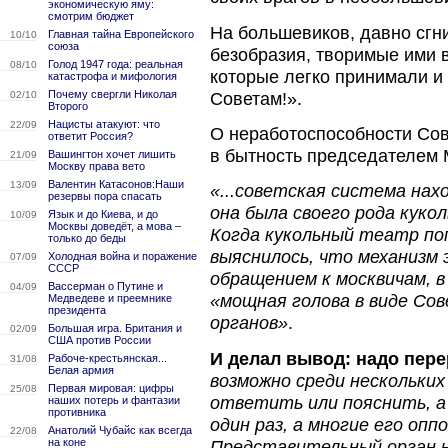
экономическую яму:
смотрим бюджет
На большевиков, давно сгн
Главная тайна Европейского
10/10
союза
безобразия, творимые ими 
Голод 1947 года: реальная
08/10
которые легко принимали и 
катастрофа и мифология
Почему свергли Николая
Советам!».
02/10
Второго
Нацисты атакуют: что
22/09
О неработоспособности Сов
ответит Россия?
в бытность председателем М
Вашингтон хочет лишить
21/09
Москву права вето
Валентин Катасонов:Наши
13/09
«...советская система нах
резервы пора спасать
она была своего рода кук
Язык и до Киева, и до
10/09
Москвы доведёт, а мова –
Когда кукольный театр по
только до беды
выяснилось, что механизм 
Холодная война и поражение
07/09
СССР
обращением к москвичам, 
Вассерман о Путине и
04/09
«мощная голова в виде Сов
Медведеве и преемнике
президента
органов»
.
Большая игра. Британия и
02/09
США против России
И делал вывод: надо пере
Рабоче-крестьянская...
31/08
Белая армия
возможно среди нескольких
Первая мировая: цифры
25/08
ответить или пояснить, а
наших потерь и фантазии
противника
один раз, а многие его оп
Анатолий Чубайс как всегда
22/08
на коне
Представительный орган н