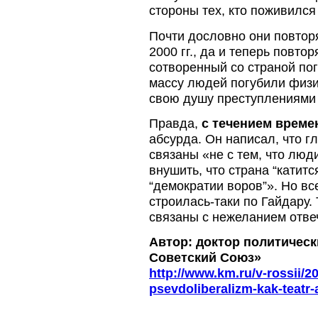
стороны тех, кто поживился
Почти дословно они повто
2000 гг., да и теперь повто
сотворенный со страной пог
массу людей погубили физи
свою душу преступлениями
Правда,
с течением време
абсурда. Он написал, что 
связаны «не с тем, что люд
внушить, что страна “катитс
“демократии воров”». Но вс
строилась-таки по Гайдару.
связаны с нежеланием отвеч
Автор: доктор политическ
Советский Союз»
http://www.km.ru/v-rossii/20
psevdoliberalizm-kak-teatr