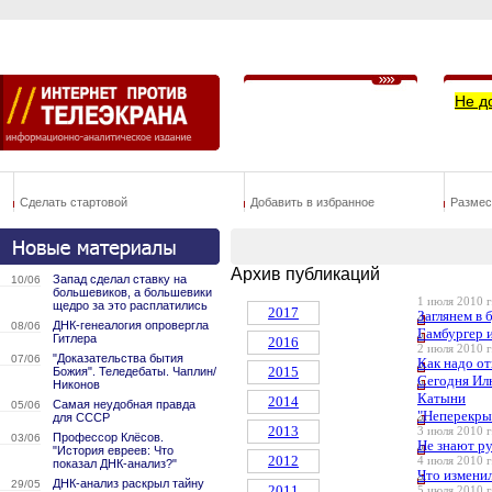
Не д
Сделать стартовой
Добавить в избранное
Размес
Архив публикаций
Запад сделал ставку на
10/06
большевиков, а большевики
1 июля 2010 г
щедро за это расплатились
2017
Заглянем в 
ДНК-генеалогия опровергла
08/06
Гамбургер и
Гитлера
2016
2 июля 2010 г
"Доказательства бытия
07/06
Как надо от
2015
Божия". Теледебаты. Чаплин/
Сегодня Ил
Никонов
Катыни
2014
Самая неудобная правда
05/06
"Неперекры
для СССР
2013
3 июля 2010 г
Профессор Клёсов.
03/06
Не знают ру
"История евреев: Что
2012
4 июля 2010 г
показал ДНК-анализ?"
Что изменил
ДНК-анализ раскрыл тайну
29/05
2011
5 июля 2010 г