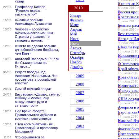
хазар
Станет ли 
Профессор Клёсов.
22/05
2010
6 июля 2010 г
"Русские сквозь
Россия про
тысячелетия"
Январь
Крестьяне и
«Слабые звенья»
Февраль
15/05
7 июля 2010 г
Александра Лукашенко
Март
Бельгия рас
Человек – абсолютно
Апрель
13/05
8 июля 2010 г
биохимическая машина.
Безответств
Май
Страхом управляют в
Сегодня Ил
Июнь
западных армиях
Июль
9 июля 2010 г
«Никто не сделал больше
12/05
Шакалы пе
Август
для обособления Донбасса,
10 июля 2010 
Сентябрь
чем Киев»
Искажение 
Октябрь
Анатолий Вассерман. "Если
10/05
12 июля 2010 
Ноябрь
бы Сталин напал на
О "шпионск
Гитлера..."
Декабрь
Край обреч
Рецепт победы над
05/05
13 июля 2010 
2009
Алексеем Навальным. Что
Краткий ку
посоветовать российской
14 июля 2010 
власти?
2008
Проиграет л
Самый великий солдат
28/04
Между эвол
2007
Вассерман: «Думаю, сейчас
24/04
15 июля 2010 
Фийону и Меланшону
США создаю
2006
выкручивают руки и
16 июля 2010 
затыкают рот»
Америка в 
2005
Пол Крейг Робертс:
18/04
Европа как
Правительство дебилов и
17 июля 2010 
2004
военных преступников
Николай Вт
Отец космонавтики - не
13/04
19 июля 2010 
2003
Циолковский, а профессор
Фактик бьет
Мещерский
Интеллекту
Что скрывается за
11/04
модернизац