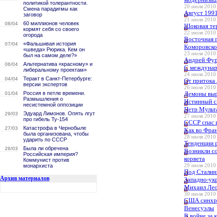
политикой толерантности.
20 июля 2010 
Смена парадигмы как
Август 1991
заговор
21 июля 2010 
60 миллионов человек
08/04
Шоковая те
кормят себя со своего
22 июля 2010 
огорода
Восточная 
«Фальшивая история
07/04
Коморовско
«шведа» Рюрика. Кем он
23 июля 2010 
был на самом деле?»
Андрей Фур
Альтернатива «красному» и
06/04
С междунар
либеральному проектам»
24 июля 2010 
Теракт в Санкт-Петербурге:
04/04
От притока 
версии экспертов
26 июля 2010 
Россия в петле времени.
Демоны выр
01/04
Размышления о
Истинный с
несистемной оппозиции
Петр Мульта
Эдуард Лимонов. Опять лгут
29/03
27 июля 2010 
про гибель Ту-154
СССР спас 
Катастрофа в Чернобыле
27/03
Как во Фра
была организована, чтобы
28 июля 2010 
ударить по СССР
Тенденции 
Была ли обречена
26/03
Возникли с
Российская империя?
корвета
Коммунист против
монархиста
29 июля 2010 
Под Сталин
Архив материалов
Западно-ук
Михаил Лео
30 июля 2010 
США синхро
Венесуэлы
В войне за 