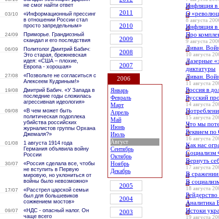
не смог найти ответ
Инфляция в 
2011
О «революци
«Информационный прессинг
03/10
в отношении России стал
8 августа 2006
2010
просто запредельным»
Инфляция в 
Про компле
Приморье. Грандиозный
24/09
2009
скандал и его последствия
9 августа 2006
Ливан. Войн
Политолог Дмитрий Бабич:
06/09
2008
Это старая, брежневская
10 августа 20
Лазерные «
идея: «США – плохие,
2007
Европа - хорошая»
диктатуры
«Позвольте не согласиться с
27/08
Ливан. Войн
2006
Алексеем Кудриным!»
11 августа 20
Россия в до
Дмитрий Бабич. «У Запада в
Январь
19/08
последние годы сложилась
Русский пр
Февраль
агрессивная идеология»
Март
14 августа 20
Потребление
«В чем может быть
09/08
Апрель
политическая подоплека
15 августа 20
Май
убийства российских
Что мы пот
Июнь
журналистов группы Орхана
Реквием по
Джемаля?»
Июль
16 августа 20
Август
1 августа 1914 года
01/08
Как нас огр
Германия объявила войну
Сентябрь
Социализм 
России
Октябрь
Вернуть се
«Россия сделала все, чтобы
Ноябрь
30/07
17 августа 20
не вступить в Первую
Декабрь
В сражении 
мировую, но уклониться от
войны было невозможно»
В социализ
2005
18 августа 20
«Расстрел царской семьи
17/07
Рейдерство 
был для большевиков
2004
сожжением мостов»
Аналитика 
Истоки укр
«НДС - опасный налог. Он
09/07
2003
чаще всего
19 августа 20