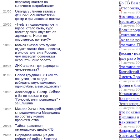
перекладывается на
По ТВ Вам 
конечного потребителя»
Осторожно,
Откуда у Ленина взялись
21/06
21 августа 20
деньги? Большевистский
Что творитс
центр и финансовые потоки
Неокоммуни
«Нефть подорожала почти
20/06
22 августа 20
вдвое, стало быть, курс
Воля народ
валют должен опуститься
Описание н
адекватно. Но он не
опускается, почему?»
Охота на ве
Что такое 
Колчак сказал, что лучше
18/06
отдаст золото большевикам,
23 августа 20
и оно останется в России,
Россия - но
чем позволит союзникам
Еще раз о б
охранять наше золото
24 августа 20
ДНК-анализ: где прародина
09/06
Что такое 
человечества?
Балтийский
Павел Грудинин. «Я как-то
01/06
Смерть Эро
пошутил, что вход в
25 августа 20
избирательную кампанию
Война в Лив
один рубль, а выход десять»
28 августа 20
Александр Ф. Скляр. Сейчас
19/05
Независимо
я бы не поехал в тур
Как правиль
"Голосуй, или проиграешь" -
за Ельцина
Телеэкспер
29 августа 20
Михаил Хазин. Комментарий
10/05
Что показы
к предложениям Медведева
по составу нового
Инфляция в
правительства
Как живёт 
Тайна правления
28/04
30 августа 20
легендарного шефа КГБ
Западный м
Гибридная коалиция для
Система Ча
26/04
гибридной войны. Чертова
31 августа 20