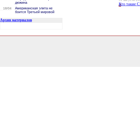
дюжина
Кто такие 
Американская элита не
18/04
боится Третьей мировой
Архив материалов
3.018746137619