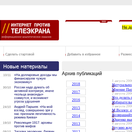
Не д
Сделать стартовой
Добавить в избранное
Размес
Архив публикаций
«На долларовые доходы мы
10/11
финансируем чужую
1 августа 2006
экономику»
2018
Натуральное
России надо думать об
30/10
Мнение Па
активной контригре, иначе
2017
2 августа 2006
«кольца анаконды»
Что делать 
сожмутся, и возникнет
2016
угроза удушения
Избиратель
3 августа 2006
Андрей Паршев: «На мой
24/10
2015
М.Веллер: е
взгляд, совершенно зря у
нас признали легитимность
Возвращайт
2014
режима Киева»
Ющенко вык
Революция-1917: архивы
19/10
2013
4 августа 2006
против мифов
Грузию жде
2012
Загадки эволюции. Дарвин
08/10
7 августа 2006