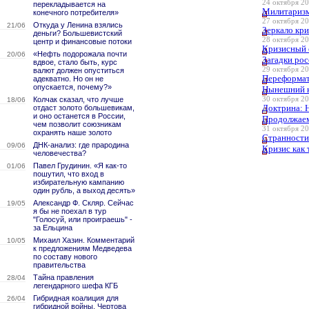
24 октября 20
перекладывается на
Милитаризм
конечного потребителя»
27 октября 20
Откуда у Ленина взялись
21/06
Зеркало кри
деньги? Большевистский
28 октября 20
центр и финансовые потоки
Кризисный 
«Нефть подорожала почти
20/06
Загадки ро
вдвое, стало быть, курс
29 октября 20
валют должен опуститься
Переформат
адекватно. Но он не
опускается, почему?»
Нынешний к
Колчак сказал, что лучше
30 октября 20
18/06
Доктрина: 
отдаст золото большевикам,
и оно останется в России,
Продолжаем
чем позволит союзникам
31 октября 20
охранять наше золото
Странности 
ДНК-анализ: где прародина
09/06
Кризис как
человечества?
Павел Грудинин. «Я как-то
01/06
пошутил, что вход в
избирательную кампанию
один рубль, а выход десять»
Александр Ф. Скляр. Сейчас
19/05
я бы не поехал в тур
"Голосуй, или проиграешь" -
за Ельцина
Михаил Хазин. Комментарий
10/05
к предложениям Медведева
по составу нового
правительства
Тайна правления
28/04
легендарного шефа КГБ
Гибридная коалиция для
26/04
гибридной войны. Чертова