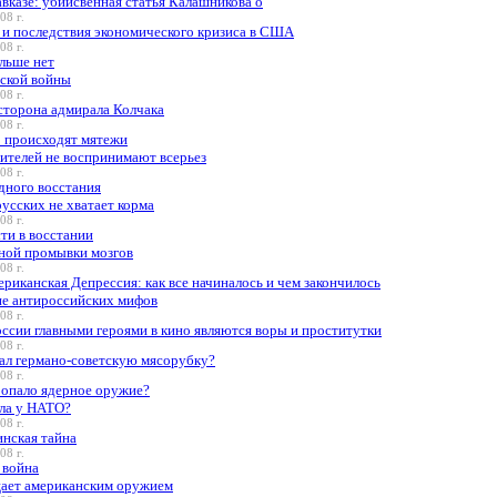
вказе: убийсвенная статья Калашникова о
08 г.
и последствия экономического кризиса в США
08 г.
льше нет
нской войны
08 г.
сторона адмирала Колчака
08 г.
о происходят мятежи
ителей не воспринимают всерьез
08 г.
дного восстания
усских не хватает корма
08 г.
ти в восстании
ной промывки мозгов
08 г.
риканская Депрессия: как все начиналось и чем закончилось
ие антироссийских мифов
08 г.
ссии главными героями в кино являются воры и проститутки
08 г.
ал германо-советскую мясорубку?
08 г.
ропало ядерное оружие?
ела у НАТО?
08 г.
инская тайна
08 г.
 война
цает американским оружием