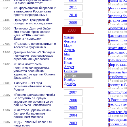
Война на Ка
не смог найти ответ
10 октября 20
2011
Механизмы 
«Информационный прессинг
03/10
в отношении России стал
11 октября 20
2010
просто запредельным»
Украины бо
Приморье. Грандиозный
Загадка фи
24/09
2009
скандал и его последствия
12 октября 20
Оборотная 
Политолог Дмитрий Бабич:
06/09
2008
Это старая, брежневская
13 октября 20
идея: «США – плохие,
Как реальн
Январь
Европа - хорошая»
Наших прав
Февраль
«Позвольте не согласиться с
27/08
14 октября 20
Март
Алексеем Кудриным!»
Анатомия о
Апрель
Для новых р
Дмитрий Бабич. «У Запада в
19/08
Май
последние годы сложилась
15 октября 20
Июнь
агрессивная идеология»
Роль личнос
Июль
«В чем может быть
Мир тоталь
09/08
Август
политическая подоплека
16 октября 20
убийства российских
Сентябрь
Великая Аме
журналистов группы Орхана
Октябрь
Разоблачен
Джемаля?»
Ноябрь
17 октября 20
1 августа 1914 года
01/08
Декабрь
Почему в Ро
Германия объявила войну
20 октября 20
России
Кто придум
2007
«Россия сделала все, чтобы
30/07
21 октября 20
не вступить в Первую
У России п
2006
мировую, но уклониться от
Как идут д
войны было невозможно»
2005
22 октября 20
«Расстрел царской семьи
17/07
Советско-ф
был для большевиков
2004
23 октября 20
сожжением мостов»
Договорная
«НДС - опасный налог. Он
09/07
2003
Россия бря
чаще всего