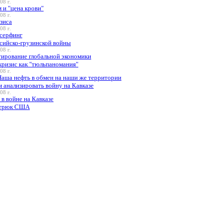
08 г.
 и "цена крови"
08 г.
зиса
08 г.
серфинг
ссийско-грузинской войны
08 г.
ирование глобальной экономики
ризис как "тюльпаномания"
08 г.
Наша нефть в обмен на наши же территории
 анализировать войну на Кавказе
08 г.
в войне на Кавказе
 трюк США