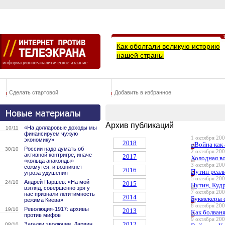
Как оболгали великую историю
нашей страны
Сделать стартовой
Добавить в избранное
Архив публикаций
«На долларовые доходы мы
10/11
финансируем чужую
1 октября 200
экономику»
2018
«Война как
России надо думать об
30/10
2 октября 200
активной контригре, иначе
2017
Холодная в
«кольца анаконды»
3 октября 200
сожмутся, и возникнет
2016
Путин реал
угроза удушения
5 октября 200
Андрей Паршев: «На мой
24/10
2015
Путин, Куд
взгляд, совершенно зря у
7 октября 200
нас признали легитимность
2014
Букмекеры 
режима Киева»
8 октября 200
Революция-1917: архивы
19/10
2013
Как болван
против мифов
9 октября 200
2012
Загадки эволюции. Дарвин
08/10