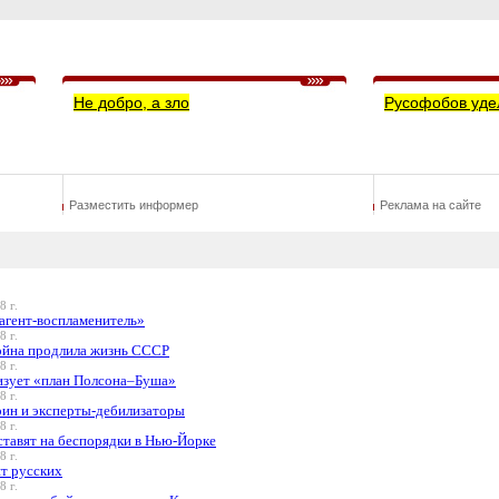
Не добро, а зло
Русофобов уде
Разместить информер
Реклама на сайте
8 г.
 агент-воспламенитель»
8 г.
ойна продлила жизнь СССР
8 г.
изует «план Полсона–Буша»
8 г.
рин и эксперты-дебилизаторы
8 г.
ставят на беспорядки в Нью-Йорке
8 г.
ят русских
8 г.