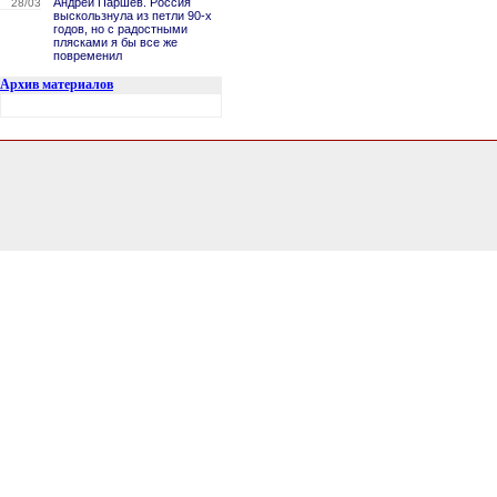
Андрей Паршев. Россия
28/03
выскользнула из петли 90-х
годов, но с радостными
плясками я бы все же
повременил
Архив материалов
3.3294460773468