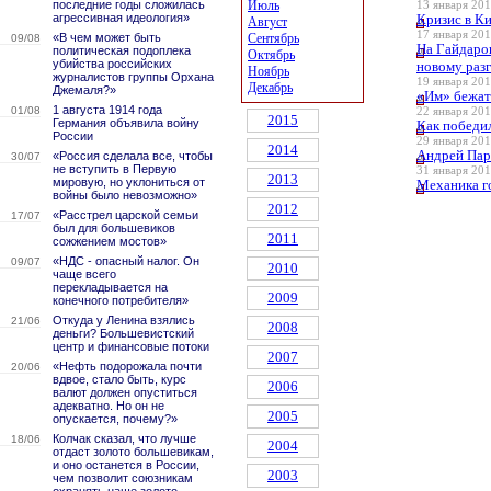
последние годы сложилась
Июль
13 января 201
агрессивная идеология»
Кризис в Ки
Август
17 января 201
«В чем может быть
Сентябрь
09/08
На Гайдаро
политическая подоплека
Октябрь
убийства российских
новому раз
Ноябрь
журналистов группы Орхана
19 января 201
Декабрь
Джемаля?»
«Им» бежат
1 августа 1914 года
01/08
22 января 201
2015
Германия объявила войну
Как победи
России
29 января 201
2014
Андрей Пар
«Россия сделала все, чтобы
30/07
не вступить в Первую
31 января 201
2013
мировую, но уклониться от
Механика го
войны было невозможно»
2012
«Расстрел царской семьи
17/07
был для большевиков
2011
сожжением мостов»
«НДС - опасный налог. Он
09/07
2010
чаще всего
перекладывается на
2009
конечного потребителя»
Откуда у Ленина взялись
21/06
2008
деньги? Большевистский
центр и финансовые потоки
2007
«Нефть подорожала почти
20/06
вдвое, стало быть, курс
2006
валют должен опуститься
адекватно. Но он не
2005
опускается, почему?»
Колчак сказал, что лучше
18/06
2004
отдаст золото большевикам,
и оно останется в России,
2003
чем позволит союзникам