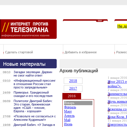
Не д
Сделать стартовой
Добавить в избранное
Размес
Архив публикаций
Загадки эволюции. Дарвин
08/10
не смог найти ответ
1 января 2016
2018
«Информационный прессинг
03/10
Итог 2015 г
в отношении России стал
война?».
просто запредельным»
2017
2 января 2016
Приморье. Грандиозный
24/09
Занимательн
2016
скандал и его последствия
4 января 2016
Политолог Дмитрий Бабич:
Ночь живых
06/09
Январь
Это старая, брежневская
7 января 2016
Февраль
идея: «США – плохие,
Беженцы со
Европа - хорошая»
Март
8 января 2016
Апрель
«Позвольте не согласиться с
Кока-Кола. 
27/08
Алексеем Кудриным!»
Май
11 января 201
Июнь
Смертность 
Дмитрий Бабич. «У Запада в
19/08