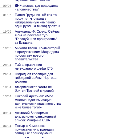
охранять наше золото
ДНК-анализ: где прародина
09/06
человечества?
Павел Грудинин. «Я как-то
01/06
пошутил, что вход в
избирательную кампанию
один рубль, а выход десять»
Александр Ф. Скляр. Сейчас
19/05
я бы не поехал в тур
"Голосуй, или проиграешь" -
за Ельцина
Михаил Хазин. Комментарий
10/05
к предложениям Медведева
по составу нового
правительства
Тайна правления
28/04
легендарного шефа КГБ
Гибридная коалиция для
26/04
гибридной войны. Чертова
дюжина
Американская элита не
18/04
боится Третьей мировой
Николай Арефьев: «Мое
13/04
мнение: идет имитация
деятельности правительства
и не более того!»
Анатолий Вассерман
09/04
анализирует санкционный
список Минфина США
Пожар в Кемерове:
04/04
причастны ли к трагедии
западные спецслужбы?