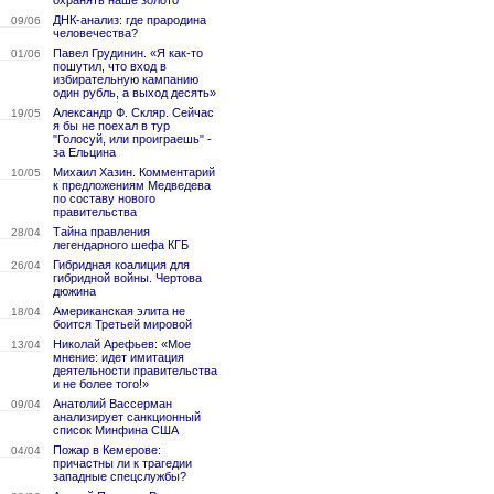
охранять наше золото
ДНК-анализ: где прародина
09/06
человечества?
Павел Грудинин. «Я как-то
01/06
пошутил, что вход в
избирательную кампанию
один рубль, а выход десять»
Александр Ф. Скляр. Сейчас
19/05
я бы не поехал в тур
"Голосуй, или проиграешь" -
за Ельцина
Михаил Хазин. Комментарий
10/05
к предложениям Медведева
по составу нового
правительства
Тайна правления
28/04
легендарного шефа КГБ
Гибридная коалиция для
26/04
гибридной войны. Чертова
дюжина
Американская элита не
18/04
боится Третьей мировой
Николай Арефьев: «Мое
13/04
мнение: идет имитация
деятельности правительства
и не более того!»
Анатолий Вассерман
09/04
анализирует санкционный
список Минфина США
Пожар в Кемерове:
04/04
причастны ли к трагедии
западные спецслужбы?