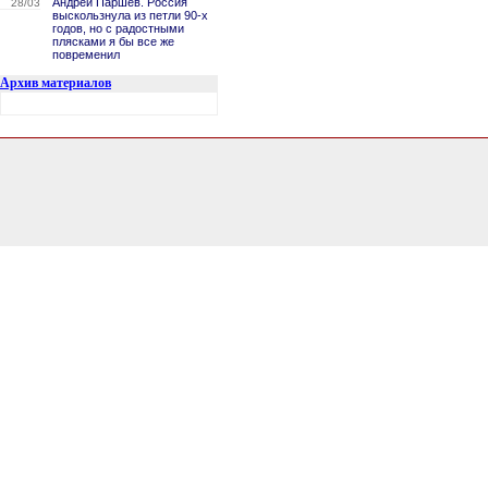
Андрей Паршев. Россия
28/03
выскользнула из петли 90-х
годов, но с радостными
плясками я бы все же
повременил
Архив материалов
2.7028388977051