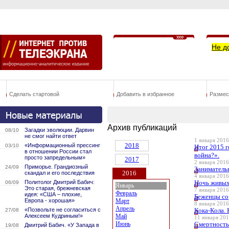
Не д
Сделать стартовой
Добавить в избранное
Размес
Архив публикаций
Загадки эволюции. Дарвин
08/10
не смог найти ответ
1 января 2016
2018
«Информационный прессинг
03/10
Итог 2015 г
в отношении России стал
война?».
просто запредельным»
2017
2 января 2016
Приморье. Грандиозный
24/09
Занимательн
2016
скандал и его последствия
4 января 2016
Политолог Дмитрий Бабич:
Ночь живых
06/09
Январь
Это старая, брежневская
7 января 2016
Февраль
идея: «США – плохие,
Беженцы со
Европа - хорошая»
Март
8 января 2016
Апрель
«Позвольте не согласиться с
Кока-Кола. 
27/08
Алексеем Кудриным!»
Май
11 января 201
Июнь
Смертность 
Дмитрий Бабич. «У Запада в
19/08