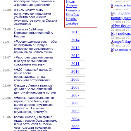
последние годы сложилась
Июль
13 января 201
агрессивная идеология»
Кризис в Ки
Август
17 января 201
«В чем может быть
Сентябрь
09/08
На Гайдаро
политическая подоплека
Октябрь
убийства российских
новому раз
Ноябрь
журналистов группы Орхана
19 января 201
Декабрь
Джемаля?»
«Им» бежат
1 августа 1914 года
01/08
22 января 201
2015
Германия объявила войну
Как победи
России
29 января 201
2014
Андрей Пар
«Россия сделала все, чтобы
30/07
не вступить в Первую
31 января 201
2013
мировую, но уклониться от
Механика го
войны было невозможно»
2012
«Расстрел царской семьи
17/07
был для большевиков
2011
сожжением мостов»
«НДС - опасный налог. Он
09/07
2010
чаще всего
перекладывается на
2009
конечного потребителя»
Откуда у Ленина взялись
21/06
2008
деньги? Большевистский
центр и финансовые потоки
2007
«Нефть подорожала почти
20/06
вдвое, стало быть, курс
2006
валют должен опуститься
адекватно. Но он не
2005
опускается, почему?»
Колчак сказал, что лучше
18/06
2004
отдаст золото большевикам,
и оно останется в России,
2003
чем позволит союзникам