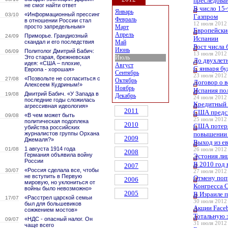
преследова
не смог найти ответ
В число 15
Январь
«Информационный прессинг
03/10
Газпром
Февраль
в отношении России стал
12 июля 2012 
просто запредельным»
Март
Европейски
Апрель
Приморье. Грандиозный
24/09
Испании
скандал и его последствия
Май
Рост числа 
Июнь
Политолог Дмитрий Бабич:
06/09
13 июля 2012 
Это старая, брежневская
Июль
До двухлет
идея: «США – плохие,
Август
С января бу
Европа - хорошая»
Сентябрь
23 июля 2012 
«Позвольте не согласиться с
27/08
Октябрь
Договор о 
Алексеем Кудриным!»
Ноябрь
Испания по
Дмитрий Бабич. «У Запада в
19/08
Декабрь
24 июля 2012 
последние годы сложилась
Кредитный 
агрессивная идеология»
2011
США предск
«В чем может быть
09/08
25 июля 2012 
политическая подоплека
2010
США потерял
убийства российских
журналистов группы Орхана
повышении 
2009
Джемаля?»
Выход из е
1 августа 1914 года
01/08
26 июля 2012 
2008
Германия объявила войну
Эстония лиш
России
В 2010 год 
2007
«Россия сделала все, чтобы
30/07
27 июля 2012 
не вступить в Первую
Отмену поп
2006
мировую, но уклониться от
Конгресса
войны было невозможно»
2005
В Израиле 
«Расстрел царской семьи
17/07
30 июля 2012 
был для большевиков
Акции Face
сожжением мостов»
Тотальную 
«НДС - опасный налог. Он
09/07
31 июля 2012 
чаще всего