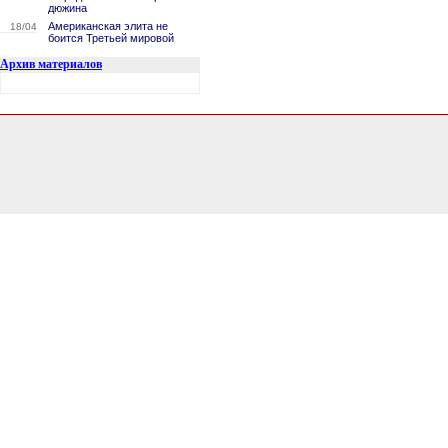
дюжина
Американская элита не
18/04
боится Третьей мировой
Архив материалов
1.1014211177826