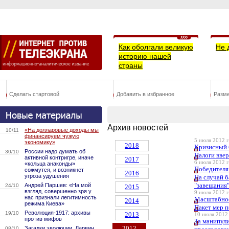
Как оболгали великую
Не 
историю нашей
страны
Сделать стартовой
Добавить в избранное
Разм
Архив новостей
«На долларовые доходы мы
10/11
финансируем чужую
5 июля 2012 г
экономику»
2018
Кризисный 
России надо думать об
30/10
Налоги вве
активной контригре, иначе
2017
6 июля 2012 г
«кольца анаконды»
Победителя
сожмутся, и возникнет
2016
угроза удушения
На случай 
"завещания
Андрей Паршев: «На мой
24/10
2015
взгляд, совершенно зря у
9 июля 2012 г
нас признали легитимность
Масштабное
2014
режима Киева»
Пакет мер 
Революция-1917: архивы
19/10
2013
10 июля 2012 
против мифов
За манипул
2012
Загадки эволюции. Дарвин
08/10