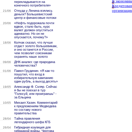
В экономик
перекладывается на
конечного потребителя»
Кредитован
организаци
Откуда у Ленина взялись
21/06
деньги? Большевистский
центр и финансовые потоки
«Нефть подорожала почти
20/06
вдвое, стало быть, курс
валют должен опуститься
адекватно. Но он не
опускается, почему?»
Колчак сказал, что лучше
18/06
отдаст золото большевикам,
и оно останется в России,
чем позволит союзникам
охранять наше золото
ДНК-анализ: где прародина
09/06
человечества?
Павел Грудинин. «Я как-то
01/06
пошутил, что вход в
избирательную кампанию
один рубль, а выход десять»
Александр Ф. Скляр. Сейчас
19/05
я бы не поехал в тур
"Голосуй, или проиграешь" -
за Ельцина
Михаил Хазин. Комментарий
10/05
к предложениям Медведева
по составу нового
правительства
Тайна правления
28/04
легендарного шефа КГБ
Гибридная коалиция для
26/04
гибридной войны. Чертова