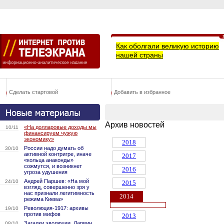
Как оболгали великую историю
нашей страны
Сделать стартовой
Добавить в избранное
Архив новостей
«На долларовые доходы мы
10/11
финансируем чужую
экономику»
2018
России надо думать об
30/10
активной контригре, иначе
2017
«кольца анаконды»
сожмутся, и возникнет
2016
угроза удушения
Андрей Паршев: «На мой
24/10
2015
взгляд, совершенно зря у
нас признали легитимность
2014
режима Киева»
Революция-1917: архивы
19/10
против мифов
2013
Загадки эволюции. Дарвин
08/10