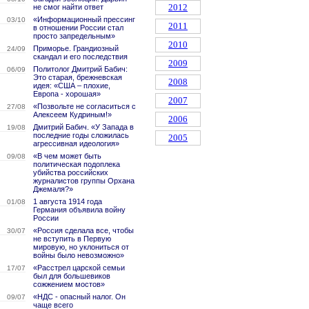
2012
не смог найти ответ
«Информационный прессинг
03/10
2011
в отношении России стал
просто запредельным»
2010
Приморье. Грандиозный
24/09
скандал и его последствия
2009
Политолог Дмитрий Бабич:
06/09
Это старая, брежневская
2008
идея: «США – плохие,
Европа - хорошая»
2007
«Позвольте не согласиться с
27/08
Алексеем Кудриным!»
2006
Дмитрий Бабич. «У Запада в
19/08
последние годы сложилась
2005
агрессивная идеология»
«В чем может быть
09/08
политическая подоплека
убийства российских
журналистов группы Орхана
Джемаля?»
1 августа 1914 года
01/08
Германия объявила войну
России
«Россия сделала все, чтобы
30/07
не вступить в Первую
мировую, но уклониться от
войны было невозможно»
«Расстрел царской семьи
17/07
был для большевиков
сожжением мостов»
«НДС - опасный налог. Он
09/07
чаще всего