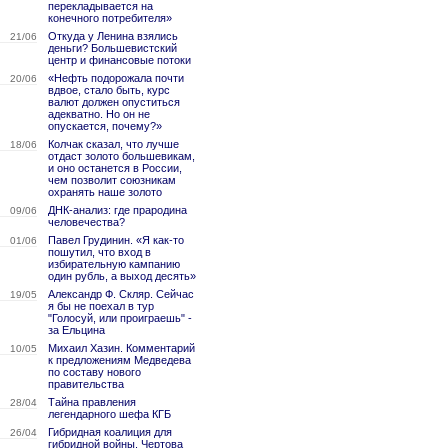
перекладывается на
конечного потребителя»
Откуда у Ленина взялись
21/06
деньги? Большевистский
центр и финансовые потоки
«Нефть подорожала почти
20/06
вдвое, стало быть, курс
валют должен опуститься
адекватно. Но он не
опускается, почему?»
Колчак сказал, что лучше
18/06
отдаст золото большевикам,
и оно останется в России,
чем позволит союзникам
охранять наше золото
ДНК-анализ: где прародина
09/06
человечества?
Павел Грудинин. «Я как-то
01/06
пошутил, что вход в
избирательную кампанию
один рубль, а выход десять»
Александр Ф. Скляр. Сейчас
19/05
я бы не поехал в тур
"Голосуй, или проиграешь" -
за Ельцина
Михаил Хазин. Комментарий
10/05
к предложениям Медведева
по составу нового
правительства
Тайна правления
28/04
легендарного шефа КГБ
Гибридная коалиция для
26/04
гибридной войны. Чертова