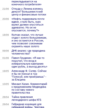
перекладывается на
конечного потребителя»
Откуда у Ленина взялись
21/06
деньги? Большевистский
центр и финансовые потоки
«Нефть подорожала почти
20/06
вдвое, стало быть, курс
валют должен опуститься
адекватно. Но он не
опускается, почему?»
Колчак сказал, что лучше
18/06
отдаст золото большевикам,
и оно останется в России,
чем позволит союзникам
охранять наше золото
ДНК-анализ: где прародина
09/06
человечества?
Павел Грудинин. «Я как-то
01/06
пошутил, что вход в
избирательную кампанию
один рубль, а выход десять»
Александр Ф. Скляр. Сейчас
19/05
я бы не поехал в тур
"Голосуй, или проиграешь" -
за Ельцина
Михаил Хазин. Комментарий
10/05
к предложениям Медведева
по составу нового
правительства
Тайна правления
28/04
легендарного шефа КГБ
Гибридная коалиция для
26/04
гибридной войны. Чертова