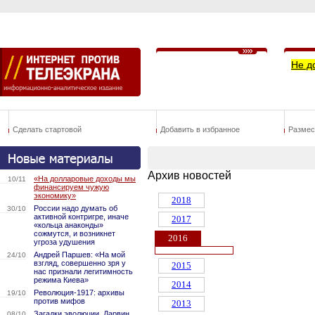
Не д
Сделать стартовой
Добавить в избранное
Размес
Архив новостей
«На долларовые доходы мы
10/11
финансируем чужую
экономику»
2018
России надо думать об
30/10
активной контригре, иначе
2017
«кольца анаконды»
сожмутся, и возникнет
2016
угроза удушения
Андрей Паршев: «На мой
24/10
взгляд, совершенно зря у
2015
нас признали легитимность
режима Киева»
2014
Революция-1917: архивы
19/10
против мифов
2013
Загадки эволюции. Дарвин
08/10