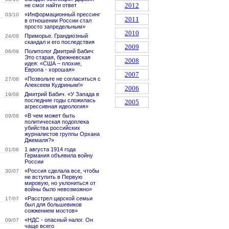
2012
не смог найти ответ
«Информационный прессинг
03/10
2011
в отношении России стал
просто запредельным»
2010
Приморье. Грандиозный
24/09
скандал и его последствия
2009
Политолог Дмитрий Бабич:
06/09
Это старая, брежневская
2008
идея: «США – плохие,
Европа - хорошая»
2007
«Позвольте не согласиться с
27/08
Алексеем Кудриным!»
2006
Дмитрий Бабич. «У Запада в
19/08
последние годы сложилась
2005
агрессивная идеология»
«В чем может быть
09/08
политическая подоплека
убийства российских
журналистов группы Орхана
Джемаля?»
1 августа 1914 года
01/08
Германия объявила войну
России
«Россия сделала все, чтобы
30/07
не вступить в Первую
мировую, но уклониться от
войны было невозможно»
«Расстрел царской семьи
17/07
был для большевиков
сожжением мостов»
«НДС - опасный налог. Он
09/07
чаще всего