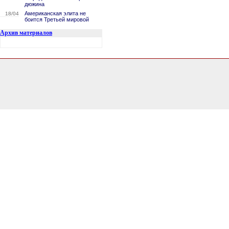
дюжина
Американская элита не
18/04
боится Третьей мировой
Архив материалов
0.95505714416504