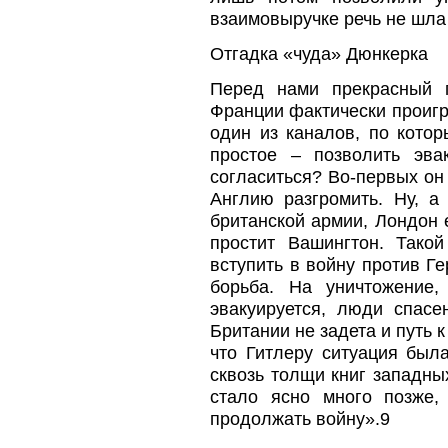
взаимовыручке речь не шл
Отгадка «чуда» Дюнкерка
Перед нами прекрасный п
Франции фактически проигра
один из каналов, по кото
простое – позволить эв
согласиться? Во-первых он
Англию разгромить. Ну, а
британской армии, Лондон 
простит Вашингтон. Так
вступить в войну против Г
борьба. На уничтожение
эвакуируется, люди спасе
Британии не задета и путь 
что Гитлеру ситуация был
сквозь толщи книг западны
стало ясно много позже,
продолжать войну».9