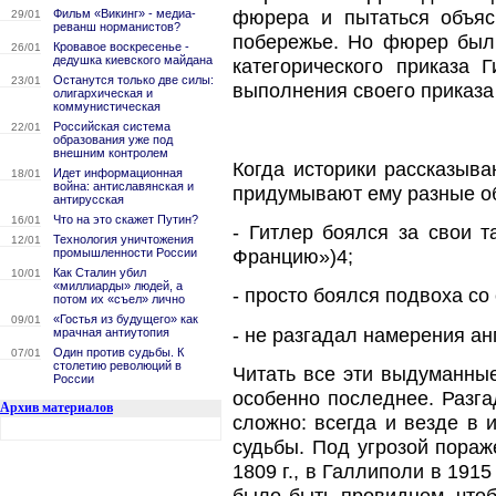
фюрера и пытаться объяс
Фильм «Викинг» - медиа-
29/01
реванш норманистов?
побережье. Но фюрер был 
Кровавое воскресенье -
26/01
дедушка киевского майдана
категорического приказа 
Останутся только две силы:
23/01
выполнения своего приказа
олигархическая и
коммунистическая
Российская система
22/01
образования уже под
внешним контролем
Когда историки рассказыва
Идет информационная
18/01
война: антиславянская и
придумывают ему разные о
антирусская
Что на это скажет Путин?
16/01
- Гитлер боялся за свои т
Технология уничтожения
12/01
Францию»)4;
промышленности России
Как Сталин убил
10/01
«миллиарды» людей, а
- просто боялся подвоха со
потом их «съел» лично
«Гостья из будущего» как
09/01
- не разгадал намерения ан
мрачная антиутопия
Один против судьбы. К
07/01
столетию революций в
Читать все эти выдуманны
России
особенно последнее. Разга
Архив материалов
сложно: всегда и везде в 
судьбы. Под угрозой пораж
1809 г., в Галлиполи в 1915
было быть провидцем, чтоб