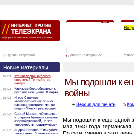
Не д
Сделать стартовой
Добавить в избранное
Размес
Кто наследник русского
09/03
Мы подошли к ещ
престола? Точный ответ
найден
Кавказец-боец обратился к
08/03
войны
русским женщинам. 8 марта.
Игорь Стрелков:
08/03
«геополитические гении»
Версия для печати
Ко
наконец допетрили, что не
будет «Минск» реализован.
Сергей Марков: «Считалось,
28/02
что армия Армении сильнее
Мы подошли к еще одной з
азербайджанской, но эта
уверенность пошатнулась»
мая 1940 года германская
Андрей Паршев: "Гиви убили
23/02
По сути именно в этот ден
диверсанты. Другие версии -