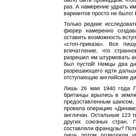
раз. А намерение удрать и
вариантов просто не было!
Только редкие исследоват
фюрер намеренно создава
оставить возможность вступ
«стоп-приказа». Все пиш
впечатление, что странн
разрешил им штурмовать ан
был пустой! Немцы два дн
разрешающего идти дальше.
отступающие английские ди
Лишь 26 мая 1940 года Г
британцы врылись в землю
предоставленным шансом, 
провела операцию «Динамо»
англичан. Остальные 123 
других союзных стран. 
составляли французы? Потом
лишь потом позволили у