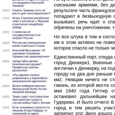
это выдумка спецслужб
союзными армиями, без де
Украины"
результате часть французс
Смерть Чуркина: есть ли
22/02
место для «конспирологии»?
попадают в безвыходную с
Игорь Стрелков разоблачил
17/02
вызывает, речь идет о сп
ложь о контактах с Ярошем
и рассказал неудобную
обречены на уничтожение. 
правду
Сталин как не
15/02
государственник и не
Но вся штука в том и состо
патриот России
им в этом активно не помо
Россия как уменьшенная
13/02
копия Советского Союза
которое спасло не только че
Анатолий Вассерман: «Я
11/02
оцениваю положение
Единственный порт, откуда 
Украины как предсмертное»
Запад тайно делает
08/02
город Дюнкерк1. Военные 
генетическое оружие?
англичан к Дюнкерку, на по
Профессор-генетик
разъясняет.
городу на два дня раньше б
«Русофобия глубоко
07/02
укоренилась в европейско-
км2. Немцам ничего не с
американской идеологии»
гавань, из которой могла с
Белые победили красных.
04/02
Французская булка лучше
мая 1940 года Гитлер от
лагерной баланды
остановил дальнейшее н
Трамп сдаст постсоветское
02/02
пространство только в
Гудериан. И было отчего! В
случае войны США с Китаем
город и тем решить участ
Если экономика строится по
31/01
лекалам Егора Гайдара, то
запретил это! Дело дошло 
изменений не ждите