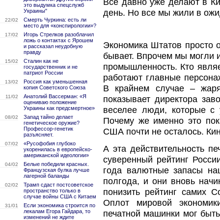
Все давно уже делают в Ки
это выдумка спецслужб
Украины"
день. Но все мы жили в ожи
Смерть Чуркина: есть ли
22/02
место для «конспирологии»?
Игорь Стрелков разоблачил
17/02
ложь о контактах с Ярошем
Экономика Штатов просто о
и рассказал неудобную
правду
бывает. Впрочем мы могли 
Сталин как не
15/02
промышленность. Кто являе
государственник и не
патриот России
работают главные персонаж
Россия как уменьшенная
13/02
В крайнем случае – жаря
копия Советского Союза
Анатолий Вассерман: «Я
11/02
показывает директора зав
оцениваю положение
веселее люди, которые с 
Украины как предсмертное»
Запад тайно делает
08/02
Почему же именно это пок
генетическое оружие?
Профессор-генетик
США почти не осталось. Кин
разъясняет.
«Русофобия глубоко
07/02
А эта действительность пе
укоренилась в европейско-
американской идеологии»
суверенный рейтинг России
Белые победили красных.
04/02
года валютные запасы на
Французская булка лучше
лагерной баланды
полгода, и они вновь начи
Трамп сдаст постсоветское
02/02
понизить рейтинг самих С
пространство только в
случае войны США с Китаем
Оплот мировой экономик
Если экономика строится по
31/01
лекалам Егора Гайдара, то
печатной машинки мог быть
изменений не ждите