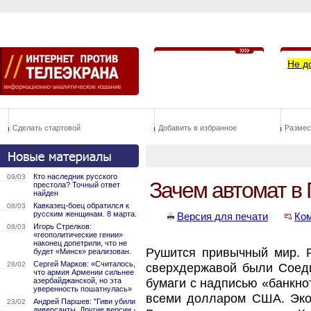
Не д
Сделать стартовой
Добавить в избранное
Размес
Кто наследник русского
09/03
Зачем автомат в 
престола? Точный ответ
найден
Кавказец-боец обратился к
08/03
русским женщинам. 8 марта.
Версия для печати
Ко
Игорь Стрелков:
08/03
«геополитические гении»
наконец допетрили, что не
Рушится привычный мир. Р
будет «Минск» реализован.
Сергей Марков: «Считалось,
28/02
сверхдержавой были Соед
что армия Армении сильнее
азербайджанской, но эта
бумаги с надписью «банкно
уверенность пошатнулась»
всеми долларом США. Эко
Андрей Паршев: "Гиви убили
23/02
диверсанты. Другие версии -