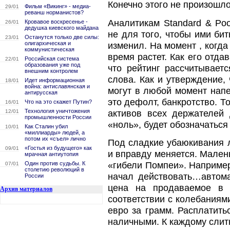
Конечно этого не произошло
Фильм «Викинг» - медиа-
29/01
реванш норманистов?
Аналитикам Standard & Poo
Кровавое воскресенье -
26/01
дедушка киевского майдана
не для того, чтобы ими бит
Останутся только две силы:
23/01
олигархическая и
изменил. На момент , когда
коммунистическая
время растет. Как его отда
Российская система
22/01
образования уже под
что рейтинг рассчитывает
внешним контролем
слова. Как и утверждение,
Идет информационная
18/01
война: антиславянская и
могут в любой момент напе
антирусская
это дефолт, банкротство. 
Что на это скажет Путин?
16/01
Технология уничтожения
активов всех держателей
12/01
промышленности России
«ноль», будет обозначаться
Как Сталин убил
10/01
«миллиарды» людей, а
потом их «съел» лично
Под сладкие убаюкивания л
«Гостья из будущего» как
09/01
и вправду меняется. Мален
мрачная антиутопия
«гибели Помпеи». Например
Один против судьбы. К
07/01
столетию революций в
начал действовать…автома
России
цена на продаваемое в 
Архив материалов
соответствии с колебаниям
евро за грамм. Расплатить
наличными. К каждому слит