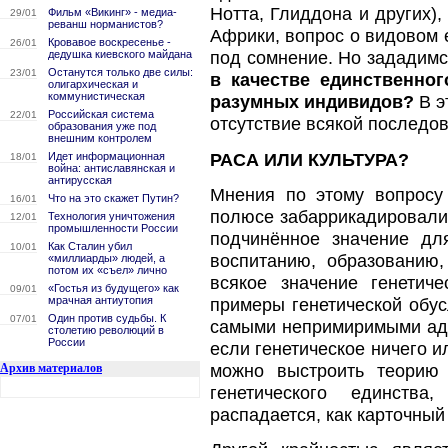
Нотта, Глиддона и других),
Фильм «Викинг» - медиа-
29/01
реванш норманистов?
Африки, вопрос о видовом 
Кровавое воскресенье -
26/01
дедушка киевского майдана
под сомнение. Но зададим
Останутся только две силы:
23/01
в качестве единственно
олигархическая и
коммунистическая
разумных индивидов?
В э
Российская система
22/01
отсутствие всякой последов
образования уже под
внешним контролем
РАСА ИЛИ КУЛЬТУРА?
Идет информационная
18/01
война: антиславянская и
антирусская
Мнения по этому вопросу
Что на это скажет Путин?
16/01
полюсе забаррикадировались
Технология уничтожения
12/01
промышленности России
подчинённое значение дл
Как Сталин убил
10/01
воспитанию, образованию
«миллиарды» людей, а
потом их «съел» лично
всякое значение генетич
«Гостья из будущего» как
09/01
мрачная антиутопия
примеры генетической обу
Один против судьбы. К
07/01
самыми непримиримыми адеп
столетию революций в
России
если генетическое ничего и
можно выстроить теорию 
Архив материалов
генетического единства
распадается, как карточный