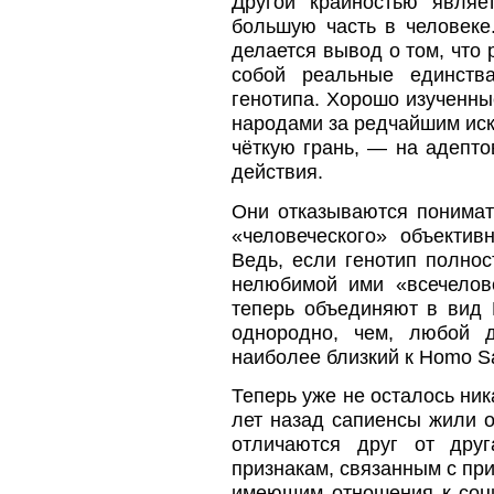
Другой крайностью являе
большую часть в человеке
делается вывод о том, что
собой реальные единства
генотипа. Хорошо изученны
народами за редчайшим ис
чёткую грань, — на адепто
действия.
Они отказываются понимать
«человеческого» объектив
Ведь, если генотип полнос
нелюбимой ими «всечелове
теперь объединяют в вид 
однородно, чем, любой 
наиболее близкий к Homo S
Теперь уже не осталось ник
лет назад сапиенсы жили о
отличаются друг от друг
признакам, связанным с пр
имеющим отношения к соци