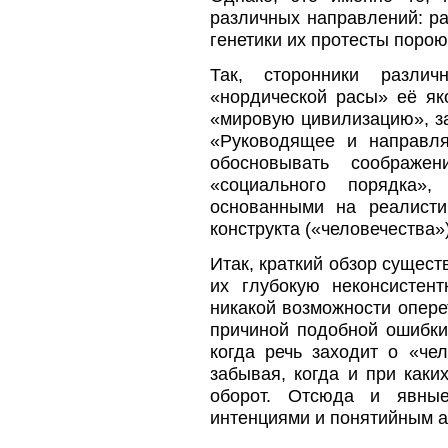
различных направлений: ра
генетики их протесты поро
Так, сторонники различ
«нордической расы» её я
«мировую цивилизацию», за
«Руководящее и направл
обосновывать соображе
«социального порядка»
основанными на реалисти
конструкта («человечества»
Итак, краткий обзор сущес
их глубокую неконсистент
никакой возможности опере
причиной подобной ошибки
когда речь заходит о «че
забывая, когда и при каки
оборот. Отсюда и явные
интенциями и понятийным а