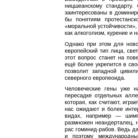
ницшеанскому стандарту. 
заинтересованы в доминиро
бы понятиям протестанск
«моральной устойчивости»,
как алкоголизм, курение и 
Однако при этом для ново
европейский тип лица, све
этот вопрос станет на по
ещё более укрепится в сво
позволит западной цивили
северного европеоида.
Человеческие гены уже н
пересадке отдельных алл
которая, как считают, игра
нас ожидают и более инте
видах, например — шимп
размножен неандерталец, 
рас гоминид-рабов. Ведь д
и поэтому международны