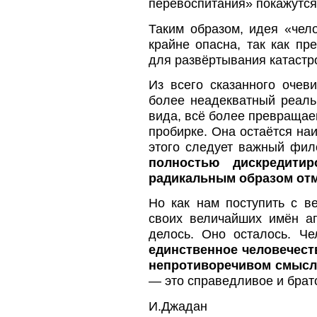
перевоспитания» покажутс
Таким образом, идея «чел
крайне опасна, так как пр
для развёртывания катастр
Из всего сказанного очев
более неадекватный реальн
вида, всё более превращае
пробирке. Она остаётся на
этого следует важный фи
полностью дискредити
радикальным образом отм
Но как нам поступить с в
своих величайших имён а
делось. Оно осталось. Ч
единственное человечест
непротиворечивом смысл
— это справедливое и брат
И.Джадан