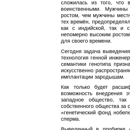
сложилась из того, что
воинственными. Мужчины
ростом, чем мужчины местн
тех времён, предопределял
как с индийской, так и 
непомерно высоким ростом.
для своего времени.
Сегодня задача выведения
технология генной инженер
семантики генотипа призн
искусственно распростран
имплантации зародышам.
Как только будет расши
возможность внедрения э
западное общество, так 
собственного общества за 
«генетический фонд нобеле
сперма.
Выведенный в пробирке «