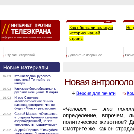
Как оболгали великую
Не 
историю нашей
страны
Сделать стартовой
Добавить в избранное
Разм
Кто наследник русского
09/03
Новая антрополог
престола? Точный ответ
найден
Кавказец-боец обратился к
08/03
русским женщинам. 8 марта.
Версия для печати
Ко
Игорь Стрелков:
08/03
«геополитические гении»
наконец допетрили, что не
«
Человек — это полит
будет «Минск» реализован.
Сергей Марков: «Считалось,
28/02
определение, впрочем, 
что армия Армении сильнее
азербайджанской, но эта
политическое животное? Д
уверенность пошатнулась»
Смотрите же, как он страда
Андрей Паршев: "Гиви убили
23/02
диверсанты. Другие версии -