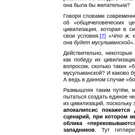
она была бы желательна?
Говоря словами современно
об «общечеловеческих це
цивилизация, которая в си
свои условия.
[7]
«
Что ж, 
она будет мусульманской
».
Действительно, некоторые
как победу их цивилизаци
вопросом, сколько таких «
мусульманской? И каково б
А ведь в данном случае «б
Размышляя таким путём, 
пытаться создать единое ч
из цивилизаций, поскольку
апокалипсис покажется 
сценарий, при котором 
облика «перековывают
западников
. Тут гитлер