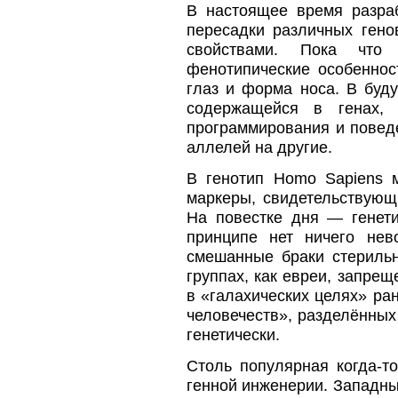
В настоящее время разраб
пересадки различных ген
свойствами. Пока что
фенотипические особенност
глаз и форма носа. В буд
содержащейся в генах, 
программирования и повед
аллелей на другие.
В генотип Homo Sapiens 
маркеры, свидетельствующ
На повестке дня — генети
принципе нет ничего не
смешанные браки стерильн
группах, как евреи, запрещ
в «галахических целях» р
человечеств», разделённых
генетически.
Столь популярная когда-т
генной инженерии. Западны