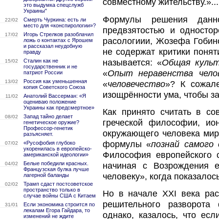
совместному жительству.»...
это выдумка спецслужб
Украины"
Формулы решения данн
Смерть Чуркина: есть ли
22/02
место для «конспирологии»?
предвзятостью и одностор
Игорь Стрелков разоблачил
17/02
расологиии, Жозефа Гобино
ложь о контактах с Ярошем
и рассказал неудобную
не содержат критики понят
правду
называется: «
Общая культ
Сталин как не
15/02
государственник и не
«
Опыт неравенства челов
патриот России
Россия как уменьшенная
13/02
«
человечество
»? К сожал
копия Советского Союза
изощрённости ума, чтобы з
Анатолий Вассерман: «Я
11/02
оцениваю положение
Украины как предсмертное»
Как принято считать в с
Запад тайно делает
08/02
греческой философии, ио
генетическое оружие?
Профессор-генетик
окружающего человека мира
разъясняет.
формулы «
познай самого 
«Русофобия глубоко
07/02
укоренилась в европейско-
Философия европейского с
американской идеологии»
Белые победили красных.
начиная с Возрождения 
04/02
Французская булка лучше
человеку», когда показалос
лагерной баланды
Трамп сдаст постсоветское
02/02
пространство только в
Но в начале ХХI века рас
случае войны США с Китаем
решительного разворота 
Если экономика строится по
31/01
лекалам Егора Гайдара, то
однако, казалось, что ес
изменений не ждите