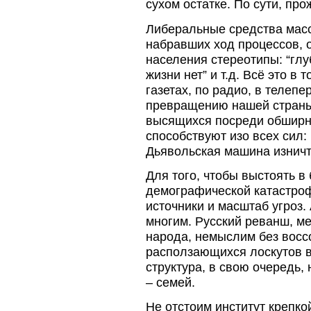
сухом остатке. По сути, про
Либеральные средства масс
набравших ход процессов, 
населения стереотипы: “глу
жизни нет” и т.д. Всё это в
газетах, по радио, в теле
превращению нашей страны 
высящихся посреди обширны
способствуют изо всех сил:
Дьявольская машина изничт
Для того, чтобы выстоять в
демографической катастроф
источники и масштаб угроз.
многим. Русский реванш, м
народа, немыслим без восс
расползающихся лоскутов в
структура, в свою очередь
– семей.
Не отстоим институт крепкой