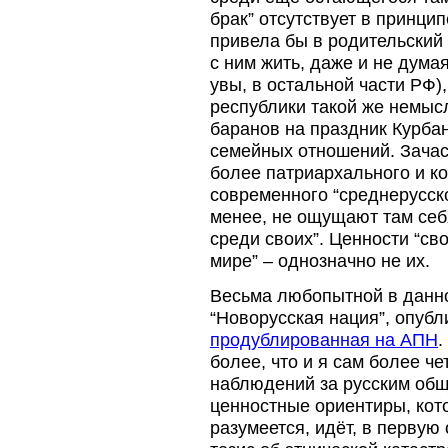
брак” отсутствует в принцип
привела бы в родительский 
с ним жить, даже и не дума
увы, в остальной части РФ)
республики такой же немысл
баранов на праздник Курбан
семейных отношений. Зачаст
более патриархального и ко
современного “среднерусско
менее, не ощущают там себ
среди своих”. Ценности “св
мире” – однозначно не их.
Весьма любопытной в данно
“Новорусская нация”, опубл
продублированная на АПН
.
более, что и я сам более ч
наблюдений за русским об
ценностные ориентиры, кот
разумеется, идёт, в перву