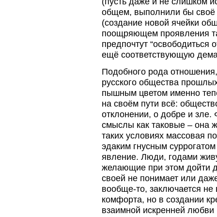
(пусть даже и не слишком и
общем, выполнили бы своё 
(создание новой ячейки об
поощряющем проявления та
предпочтут “освободиться о
ещё соответствующую демаг
Подобного рода отношения
русского общества прошлых
пышным цветом именно тепе
на своём пути всё: обществ
отклонении, о добре и зле
смыслы как таковые – она 
таких условиях массовая п
эдаким гнусным суррогатом
явление. Люди, годами живу
желающие при этом дойти д
своей не понимает или даж
вообще-то, заключается не 
комфорта, но в создании кр
взаимной искренней любви 