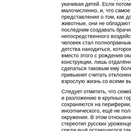
укачивая детей. Если потомс
малочисленно, и, что самое
представления о том, как д
животные, они не обладают
последним создавать брач
непосредственного воздейст
человек стал полноправным
детства находиться, которое
вместо этого с рождения о
конструкции, лишь отдалён
сделаться таковым ему боле
привыкнет считать отклонен
взрослую жизнь со всеми 
Следует отметить, что сем
и разложению в крупных гор
сохраняются на периферии,
иноэтнического, ещё не по
окружения. В этом отношен
стереотип русских уроженце
среди ещё остающегося там 