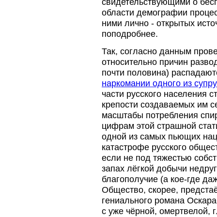
свидетельствующими о бес
области демографии процес
ними лично - открытых ист
поподробнее.
Так, согласно данным пров
относительно причин развод
почти половина) распадают
наркомании одного из супру
части русского населения 
крепости создаваемых им се
масштабы потребления спир
цифрам этой страшной стат
одной из самых пьющих нац
катастрофе русского общест
если не под тяжестью собс
запах лёгкой добычи недру
благополучие (а кое-где да
Общество, скорее, предстаё
гениального романа Оскара 
с уже чёрной, омертвелой, 