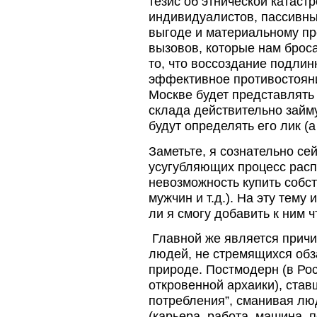
тезис об этнической катаст
индивидуалистов, пассивны
выгоде и материальному пр
вызовов, которые нам брос
то, что воссоздание подлин
эффективное противостояни
Москве будет представлять
склада действительно займ
будут определять его лик (а
Заметьте, я сознательно се
усугубляющих процесс расп
невозможность купить собс
мужчин и т.д.). На эту тему
ли я смогу добавить к ним 
Главной же является причи
людей, не стремящихся обза
природе. Постмодерн (в Рос
откровенной архаики), ста
потребления”, сманивая л
(карьера, работа, машина, п