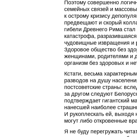
Поэтому совершенно логичн
семейных связей и массовы
к острому кризису депопуля
предвещают и скорый колла
гибели Древнего Рима стал
катастрофа, разразившаяся
чудовищные извращения и р
Здоровое общество без зд
женщинами, родителями и д
организм без здоровых и н
Кстати, весьма характерны
разводов на душу населени
постсоветские страны: всле
за другом следуют Белорус
подтверждает гигантский м
нанесшей наиболее страшн
И рукоплескать ей, выходя 
могут либо откровенные вра
Я не буду перегружать чит