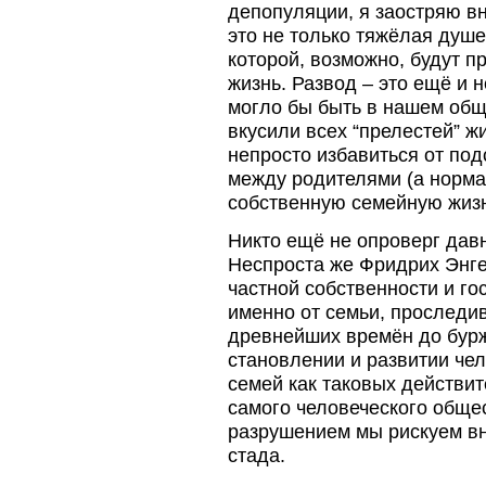
депопуляции, я заостряю в
это не только тяжёлая душ
которой, возможно, будут 
жизнь. Развод – это ещё и 
могло бы быть в нашем обще
вкусили всех “прелестей” ж
непросто избавиться от по
между родителями (а нормал
собственную семейную жизн
Никто ещё не опроверг давн
Неспроста же Фридрих Энге
частной собственности и го
именно от семьи, проследи
древнейших времён до бурж
становлении и развитии че
семей как таковых действ
самого человеческого общес
разрушением мы рискуем вн
стада.