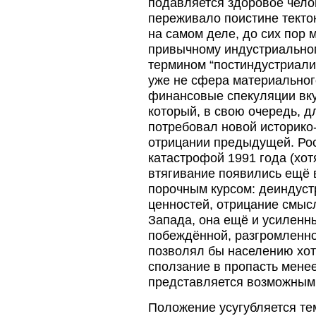
подавляется здоровое чело
переживало поистине тектон
на самом деле, до сих пор
привычному индустриальном
термином “постиндустриализ
уже не сфера материальног
финансовые спекуляции вку
который, в свою очередь, 
потребовал новой историко
отрицании предыдущей. Рос
катастрофой 1991 года (хот
втягивание появились ещё 
порочным курсом: деиндуст
ценностей, отрицание смысл
Запада, она ещё и усиленн
побеждённой, разгромленно
позволял бы населению хот
сползание в пропасть менее
представляется возможным. 
Положение усугубляется те