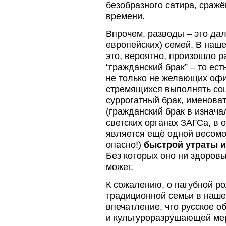
безобразного сатира, сражё
времени.
Впрочем, разводы – это дал
европейских) семей. В наше
это, вероятно, произошло 
“гражданский брак” – то ес
не только не желающих офи
стремящихся выполнять со
суррогатный брак, именова
(гражданский брак в изнача
светских органах ЗАГСа, в 
является ещё одной весомо
опасно!)
быстрой утраты и
Без которых оно ни здоров
может.
К сожалению, о пагубной ро
традиционной семьи в нашей
впечатление, что русское об
и культуроразрушающей мер