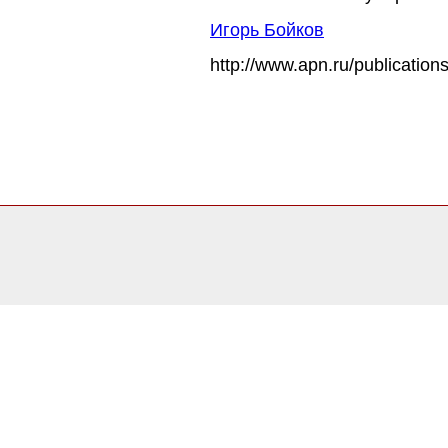
Игорь Бойков
http://www.apn.ru/publication
0.078814029693604