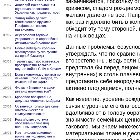
заканчивается, поскольку 
Анатолий Вассерман: «Я
11/02
кризисом, спадом рождаемо
оцениваю положение
Украины как предсмертное»
желают далеко не все. Напр
Запад тайно делает
08/02
как раз и должно бить в ко
генетическое оружие?
Профессор-генетик
обходит эту тему стороной
разъясняет.
на иных вещах.
«Русофобия глубоко
07/02
укоренилась в европейско-
американской идеологии»
Данные проблемы, безусловн
Белые победили красных.
04/02
Французская булка лучше
утверждать, что по сравне
лагерной баланды
второстепенны. Ведь если б
Трамп сдаст постсоветское
02/02
пространство только в
предстала бы перед лицом с
случае войны США с Китаем
внутренних) в столь плаче
Если экономика строится по
31/01
лекалам Егора Гайдара, то
представить себе инородче
изменений не ждите
активно плодящимся, полн
Фильм «Викинг» - медиа-
29/01
реванш норманистов?
Кровавое воскресенье -
26/01
Как известно, уровень рожд
дедушка киевского майдана
связи с уровнем его благос
Останутся только две силы:
23/01
олигархическая и
вдалбливают в голову обрат
коммунистическая
значимости семейных ценнос
Российская система
22/01
образования уже под
такового. Мы знаем множес
внешним контролем
материальном плане и деся
Идет информационная
18/01
война: антиславянская и