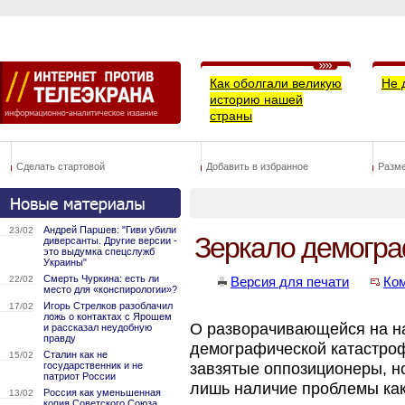
Как оболгали великую
Не 
историю нашей
страны
Сделать стартовой
Добавить в избранное
Разм
Андрей Паршев: "Гиви убили
23/02
Зеркало демогра
диверсанты. Другие версии -
это выдумка спецслужб
Украины"
Смерть Чуркина: есть ли
22/02
Версия для печати
Ко
место для «конспирологии»?
Игорь Стрелков разоблачил
17/02
ложь о контактах с Ярошем
О разворачивающейся на на
и рассказал неудобную
правду
демографической катастроф
Сталин как не
15/02
государственник и не
завзятые оппозиционеры, н
патриот России
лишь наличие проблемы как 
Россия как уменьшенная
13/02
копия Советского Союза