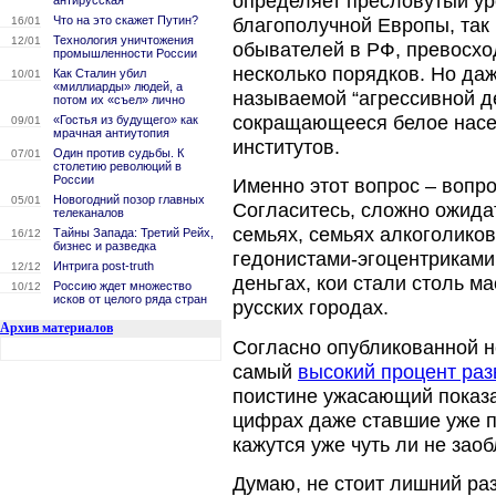
определяет пресловутый ур
антирусская
Что на это скажет Путин?
благополучной Европы, так
16/01
Технология уничтожения
12/01
обывателей в РФ, превосхо
промышленности России
несколько порядков. Но даж
Как Сталин убил
10/01
«миллиарды» людей, а
называемой “агрессивной 
потом их «съел» лично
сокращающееся белое нас
«Гостья из будущего» как
09/01
мрачная антиутопия
институтов.
Один против судьбы. К
07/01
столетию революций в
России
Именно этот вопрос – вопро
Новогодний позор главных
05/01
Согласитесь, сложно ожида
телеканалов
семьях, семьях алкоголико
Тайны Запада: Третий Рейх,
16/12
бизнес и разведка
гедонистами-эгоцентриками
Интрига post-truth
12/12
деньгах, кои стали столь м
Россию ждет множество
10/12
исков от целого ряда стран
русских городах.
Архив материалов
Согласно опубликованной не
самый
высокий процент раз
поистине ужасающий показа
цифрах даже ставшие уже 
кажутся уже чуть ли не зао
Думаю, не стоит лишний раз