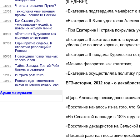
антирусская
(ШЕДЕВР!);
Что на это скажет Путин?
16/01
«Екатерина подтвердила манифест о в
Технология уничтожения
12/01
промышленности России
«Екатерина II была удостоена Алекса
Как Сталин убил
10/01
«миллиарды» людей, а
потом их «съел» лично
«При Екатерине II страна покрылась у
«Гостья из будущего» как
09/01
мрачная антиутопия
«Екатерина II захотела взять в мужья 
Один против судьбы. К
07/01
убила» (не во всем хороша, получается
столетию революций в
России
«Екатерина II продала Курильские ост
Новогодний позор главных
05/01
телеканалов
«Меняла фаворитов как колготки»;
Тайны Запада: Третий Рейх,
16/12
бизнес и разведка
«Екатерина осуществляла политику п
Интрига post-truth
12/12
Россию ждет множество
10/12
ЕГЭ-история, 2012 год - о декабрист
исков от целого ряда стран
Архив материалов
«Царь Александр неожиданно скончалс
«Восстание началось из-за того, что 
«На Сенатской площади в 1825 году в
«Восстание декабристов на Сельской 
«Николай разогнал восстание декабри