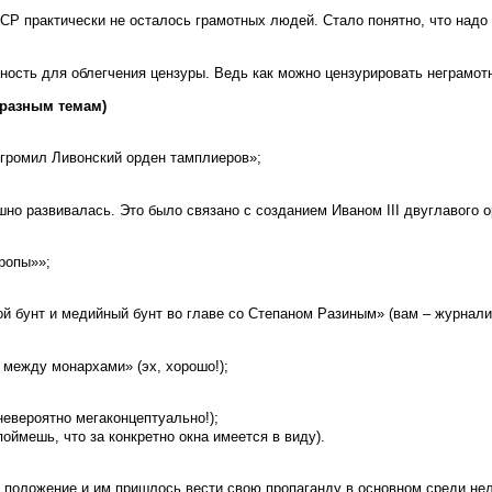
СР практически не осталось грамотных людей. Стало понятно, что надо
ость для облегчения цензуры. Ведь как можно цензурировать неграмотн
о разным темам)
згромил Ливонский орден тамплиеров»;
шно развивалась. Это было связано с созданием Иваном III двуглавого 
вропы»»;
й бунт и медийный бунт во главе со Степаном Разиным» (вам – журнали
 между монархами» (эх, хорошо!);
невероятно мегаконцептуально!);
поймешь, что за конкретно окна имеется в виду).
 положение и им пришлось вести свою пропаганду в основном среди не