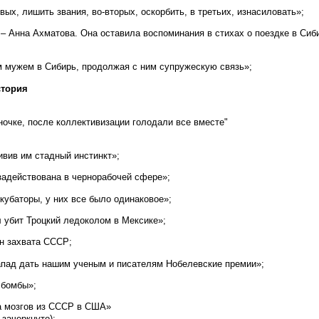
ых, лишить звания, во-вторых, оскорбить, в третьих, изнасиловать»;
– Анна Ахматова. Она оставила воспоминания в стихах о поездке в Сиби
м мужем в Сибирь, продолжая с ним супружескую связь»;
стория
ночке, после коллективизации голодали все вместе"
ивив им стадный инстинкт»;
адействована в чернорабочей сфере»;
кубаторы, у них все было одинаковое»;
 убит Троцкий ледоколом в Мексике»;
н захвата СССР;
апад дать нашим ученым и писателям Нобелевские премии»;
 бомбы»;
а мозгов из СССР в США»
 зачеркнуто);