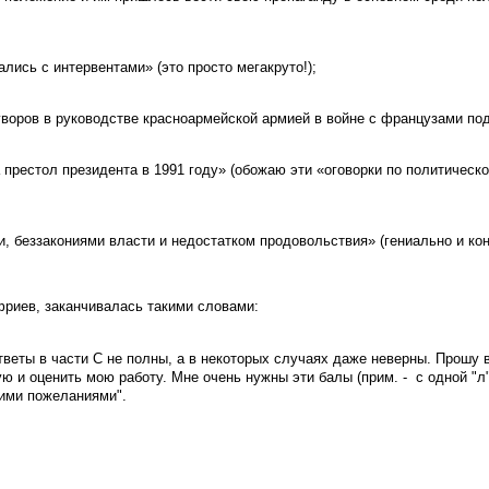
лись с интервентами» (это просто мегакруто!);
воров в руководстве красноармейской армией в войне с французами по
престол президента в 1991 году» (обожаю эти «оговорки по политическо
и, беззакониями власти и недостатком продовольствия» (гениально и кон
фриев, заканчивалась такими словами:
веты в части C не полны, а в некоторых случаях даже неверны. Прошу 
 и оценить мою работу. Мне очень нужны эти балы (прим. - с одной "л"
шими пожеланиями".