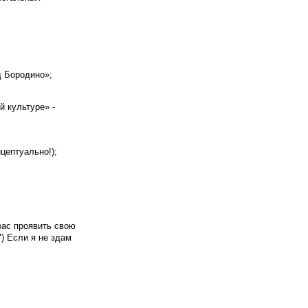
д Бородино»;
й культуре» -
цептуально!);
вас проявить свою
) Если я не здам