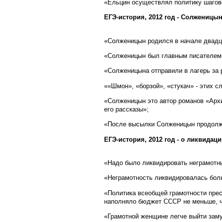
«Ельцин осуществлял политику шагов
ЕГЭ-история, 2012 год - Солженицы
«Солженицын родился в начале двадца
«Солженицын был главным писателем
«Солженицына отправили в лагерь за 
««Шмон», «борзой», «стукач» - этих 
«Солженицын это автор романов «Архи
его рассказы»;
«После высылки Солженицын продолж
ЕГЭ-история, 2012 год - о ликвида
«Надо было ликвидировать неграмотн
«Неграмотность ликвидировалась боль
«Политика всеобщей грамотности прес
наполняло бюджет СССР не меньше, ч
«Грамотной женщине легче выйти заму