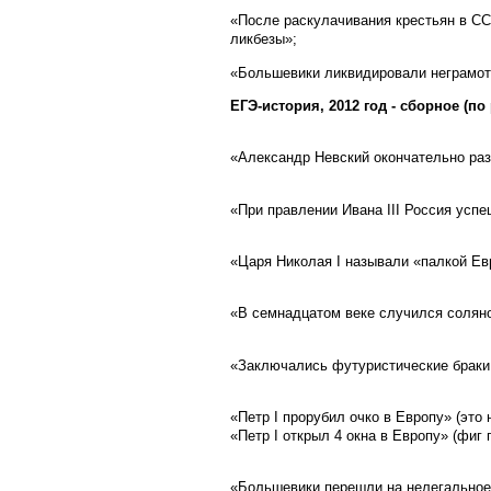
«После раскулачивания крестьян в СС
ликбезы»;
«Большевики ликвидировали неграмотн
ЕГЭ-история, 2012 год - сборное (п
«Александр Невский окончательно ра
«При правлении Ивана III Россия успе
«Царя Николая I называли «палкой Е
«В семнадцатом веке случился соляно
«Заключались футуристические браки
«Петр I прорубил очко в Европу» (это 
«Петр I открыл 4 окна в Европу» (фиг 
«Большевики перешли на нелегальное