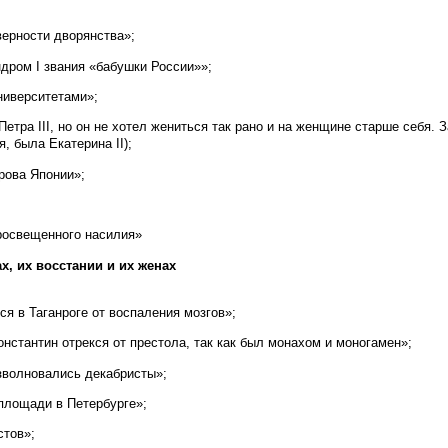
ерности дворянства»;
ндром I звания «бабушки России»»;
ниверситетами»;
Петра III, но он не хотел жениться так рано и на женщине старше себя. З
, была Екатерина II);
рова Японии»;
росвещенного насилия»
ах, их восстании и их женах
я в Таганроге от воспаления мозгов»;
Константин отрекся от престола, так как был монахом и моногамен»;
зволновались декабристы»;
площади в Петербурге»;
стов»;