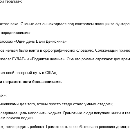
ой терапии»;
н
того века. С юных лет он находился под контролем полиции за бунтарс
-передвижником»;
рассказ «Один день Вани Денискина»;
слов нельзя было найти в орфографических словарях. Солженицын принес
пелаг ГУЛАГ» и «Поднятая целина». Оба его романа отражают дух врем
ил свой лагерный путь в США»;
ции неграмотности большевиками.
ых»;
шевиками для того, чтобы просто стадо стало умным стадом»;
ледовала цель наполнить бюджет. Грамотные люди покупали книги и газ
ем покупка водки»;
ж, легче родить ребенка. Грамотность способствовала решению демогр