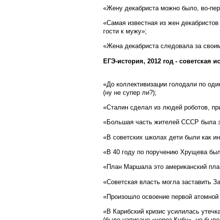
«Жену декабриста можно было, во-перв
«Самая известная из жен декабристов 
гости к мужу»;
«Жена декабриста следовала за свои
ЕГЭ-история, 2012 год - советская и
«До коллективизации голодали по оди
(ну не супер ли?);
«Сталин сделал из людей роботов, пр
«Большая часть жителей СССР была з
«В советских школах дети были как ин
«В 40 году по поручению Хрущева был
«План Маршала это американский пла
«Советская власть могла заставить З
«Произошло освоение первой атомной
«В Карибский кризис усилилась утечк
(было написано «через Кубу», но было