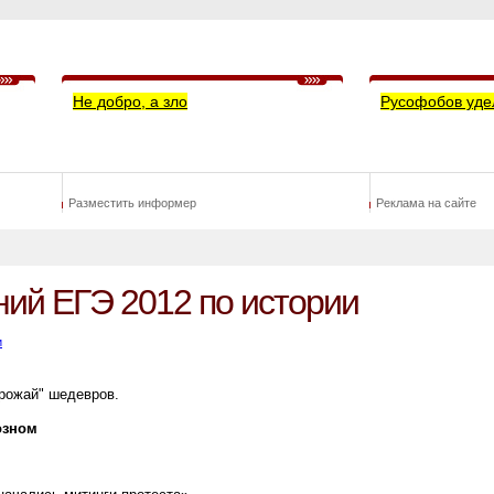
Не добро, а зло
Русофобов уде
Разместить информер
Реклама на сайте
ний ЕГЭ 2012 по истории
и
рожай" шедевров.
озном