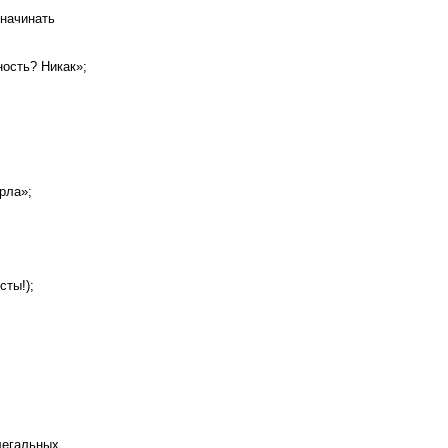
 начинать
ость? Никак»;
орла»;
сты!);
легальных