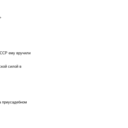
»
СССР ему вручили
ской силой в
а приусадебном