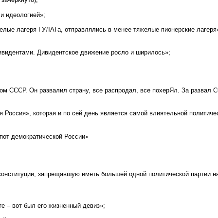
и идеологией»;
желые лагеря ГУЛАГа, отправлялись в менее тяжелые пионерские лагеря
ивидентами. Дивидентское движение росло и ширилось»;
м СССР. Он развалил страну, все распродал, все похерЯл. За развал 
 Россия», которая и по сей день является самой влиятельной политиче
пот демократической России»
конституции, запрещавшую иметь большей одной политической партии н
те – вот был его жизненный девиз»;