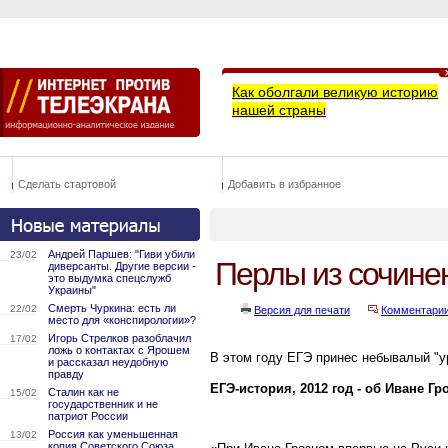
Как оболгали великую историю
нашей страны
Сделать стартовой
Добавить в избранное
Андрей Паршев: "Гиви убили
23/02
Перлы из сочине
диверсанты. Другие версии -
это выдумка спецслужб
Украины"
Смерть Чуркина: есть ли
22/02
Версия для печати
Комментари
место для «конспирологии»?
Игорь Стрелков разоблачил
17/02
ложь о контактах с Ярошем
В этом году ЕГЭ принес небывалый "у
и рассказал неудобную
правду
ЕГЭ-история, 2012 год - об Иване Гр
Сталин как не
15/02
государственник и не
патриот России
Россия как уменьшенная
13/02
копия Советского Союза