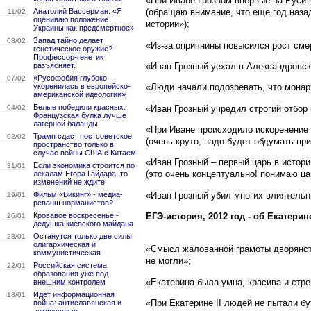
«При Иване Грозном впервые на Руси 
Анатолий Вассерман: «Я
(обращаю внимание, что еще год наза
11/02
оцениваю положение
истории»);
Украины как предсмертное»
Запад тайно делает
08/02
«Из-за опричнины повысился рост сме
генетическое оружие?
Профессор-генетик
«Иван Грозный уехал в Александровску
разъясняет.
«Русофобия глубоко
07/02
укоренилась в европейско-
«Люди начали подозревать, что монар
американской идеологии»
Белые победили красных.
«Иван Грозный учредил строгий отбор 
04/02
Французская булка лучше
лагерной баланды
«При Иване происходило искоренение
Трамп сдаст постсоветское
02/02
(очень круто, надо будет обдумать при
пространство только в
случае войны США с Китаем
«Иван Грозный – первый царь в истори
Если экономика строится по
31/01
(это очень концептуально! понимаю ца
лекалам Егора Гайдара, то
изменений не ждите
«Иван Грозный убил многих влиятель
Фильм «Викинг» - медиа-
29/01
реванш норманистов?
ЕГЭ-история, 2012 год - об Екатерине
Кровавое воскресенье -
26/01
дедушка киевского майдана
Останутся только две силы:
23/01
олигархическая и
«Смысл жалованной грамоты дворянств
коммунистическая
не могли»;
Российская система
22/01
образования уже под
«Екатерина была умна, красива и стр
внешним контролем
Идет информационная
18/01
«При Екатерине II людей не пытали б
война: антиславянская и