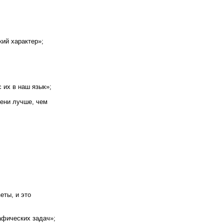
кий характер»;
 их в наш язык»;
ени лучше, чем
еты, и это
афических задач»;