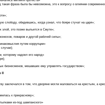
начались митинги протеста»
д такая фраза была бы невозможна, это к вопросу о влиянии современно
рти»;
ю слободу, обидевшись, когда узнал, что бояре стучат на царя»;
х злой, это позже выльется в Смуте»;
конюхов, поваров и другой рабочей силы»;
 инакомыслия путем коррупции»
 случае);
и, которому надоел его народ»
ря);
ных бизнесменов, мешавших ему управлять государством»;
 II
у заключался в том, что дворяне могли жаловаться на крестьян, а кре
емилась к прекрасному»;
утылками из-под шампанского»