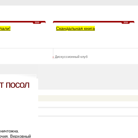
лали!
Скандальная книга
Дискуссионный клуб
т посол
 ничтожна.
мочия. Верховный