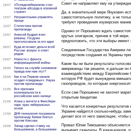
Совет не направляет ему на утвержде
«Псевдолиберализм стал
19/07
театром абсурда в огромной
Да, в значительной мере Янукович исп
стране»
самостоятельную политику, а не тольк
Неграмотными управлять
15/07
проще
требуют проведения изуверских маневр
Статистика против
11/07
пропаганды
Однако от Порошенко ждать самостоят
Алексей Кудрин взял
10/07
крутых олигархов, причем в той мере,
реванш. Госдума
предположить, что эти выборы имеют 
проголосовала за его идеи
Куда исчезают деньги всей
06/07
Соединенные Государства Америки лег
России: вопрос и ответ
рядом
посредством создания из Украины пре
Новости с фронта
03/07
информационной войны
Какие бы ни были результаты голосова
Гипноз на службе силовиков:
американцы так решили, и дальше он б
28/06
правда или нам лгут?
взаимодействию между Европейским С
Как я на Первом канале
25/06
которую РФ будет вынуждена вмешать
осадил «свидомых». Наука
газопроводов, по которым энергоноси
против пропаганды
Все признаки
21/06
Если сам Порошенко не захочет марать
колониальности в
российском кино налицо
открытым бандитам.
Атака у мечети в Финсбери-
21/06
парк: крах либеральных
Что касается конкретных результатов 
основ
Украине найдется сколько-нибудь зам
ДНК-генеалогия посрамила
17/06
делает все от него зависящее, чтобы
пропаганду Киева/ Ковтун
против Клесова
Провал Юлии Тимошенко объясняется п
Запад сделал ставку на
10/06
большевиков, а большевики
вызывает скандалы. В конце-концов, о