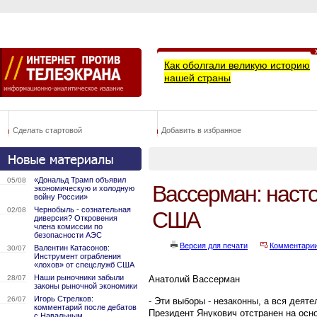
Как оболгали великую историю
нашей страны
Сделать стартовой
Добавить в избранное
«Дональд Трамп объявил
05/08
Вассерман: наст
экономическую и холодную
войну России»
Чернобыль - сознательная
02/08
США
диверсия? Откровения
члена комиссии по
безопасности АЭС
Версия для печати
Комментари
Валентин Катасонов:
30/07
Инструмент ограбления
«лохов» от спецслужб США
Наши рыночники забыли
28/07
Анатолий Вассерман
законы рыночной экономики
Игорь Стрелков:
26/07
- Эти выборы - незаконны, а вся деят
комментарий после дебатов
Президент Янукович отстранен на осно
с Навальным