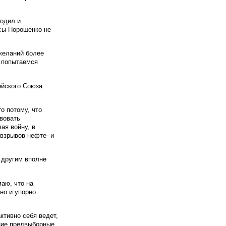
водил и
есы Порошенко не
желаний более
у попытаемся
ейского Союза
о потому, что
твовать
ая войну, в
взрывов нефте- и
и другим вполне
маю, что на
но и упорно
ктивно себя ведет,
дние предвыборные