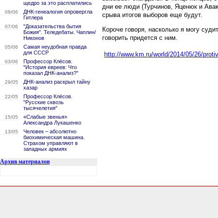
щедро за это расплатились
дни ее люди (Турчинов, Яценюк и Ава
ДНК-генеалогия опровергла
08/06
срыва итогов выборов еще будут.
Гитлера
"Доказательства бытия
07/06
Короче говоря, насколько я могу суд
Божия". Теледебаты. Чаплин/
говорить придется с ним.
Никонов
Самая неудобная правда
05/06
для СССР
http://www.km.ru/world/2014/05/26/pro
Профессор Клёсов.
03/06
"История евреев: Что
показал ДНК-анализ?"
ДНК-анализ раскрыл тайну
29/05
хазар
Профессор Клёсов.
22/05
"Русские сквозь
тысячелетия"
«Слабые звенья»
15/05
Александра Лукашенко
Человек – абсолютно
13/05
биохимическая машина.
Страхом управляют в
западных армиях
Архив материалов