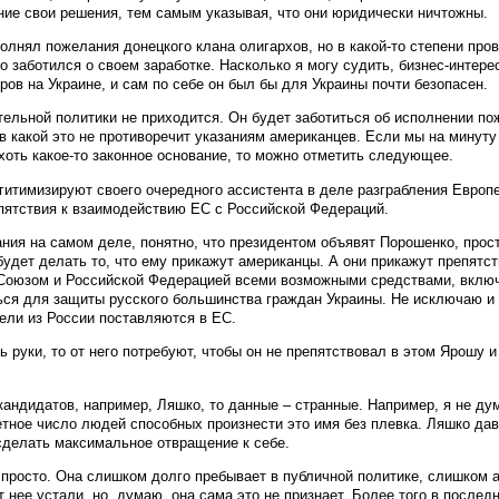
ние свои решения, тем самым указывая, что они юридически ничтожны.
олнял пожелания донецкого клана олигархов, но в какой-то степени про
о заботился о своем заработке. Насколько я могу судить, бизнес-интер
ов на Украине, и сам по себе он был бы для Украины почти безопасен.
ельной политики не приходится. Он будет заботиться об исполнении по
 в какой это не противоречит указаниям американцев. Если мы на минут
хоть какое-то законное основание, то можно отметить следующее.
итимизируют своего очередного ассистента в деле разграбления Европ
пятствия к взаимодействию ЕС с Российской Федераций.
ния на самом деле, понятно, что президентом объявят Порошенко, прост
удет делать то, что ему прикажут американцы. А они прикажут препятс
оюзом и Российской Федерацией всеми возможными средствами, включ
ся для защиты русского большинства граждан Украины. Не исключаю и 
тели из России поставляются в ЕС.
 руки, то от него потребуют, чтобы он не препятствовал в этом Ярошу 
кандидатов, например, Ляшко, то данные – странные. Например, я не ду
етное число людей способных произнести это имя без плевка. Ляшко дав
 сделать максимальное отвращение к себе.
росто. Она слишком долго пребывает в публичной политике, слишком а
т нее устали, но, думаю, она сама это не признает. Более того в после