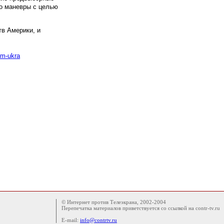
то маневры с целью
тв Америки, и
om-ukra
© Интернет против Телеэкрана, 2002-2004
Перепечатка материалов приветствуется со ссылкой на contr-tv.ru
E-mail:
info@contrtv.ru