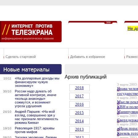
Не д
Сделать стартовой
Добавить в избранное
Размес
Архив публикаций
«На долларовые доходы мы
10/11
финансируем чужую
3 марта 2003 
экономику»
2018
Права чело
России надо думать об
30/10
государстве
активной контригре, иначе
2017
4 марта 2003 
«кольца анаконды»
Мысли рекл
сожмутся, и возникнет
2016
угроза удушения
КВН и поли
Манипуляци
Андрей Паршев: «На мой
24/10
2015
взгляд, совершенно зря у
5 марта 2003 
нас признали легитимность
Cверхдержа
2014
режима Киева»
6 марта 2003 
«Ирак пора
Революция-1917: архивы
19/10
2013
против мифов
Кремль гото
2012
Загадки эволюции. Дарвин
08/10
7 марта 2003 