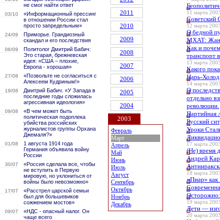
не смог найти ответ
Геополитич
2011
11 марта 2003
«Информационный прессинг
03/10
Советский 
в отношении России стал
2010
просто запредельным»
12 марта 2003
О бедной пу
Приморье. Грандиозный
24/09
2009
МХАТ: Жан 
скандал и его последствия
Как и поче
Политолог Дмитрий Бабич:
06/09
2008
Это старая, брежневская
транспорт 
идея: «США – плохие,
13 марта 2003
2007
Европа - хорошая»
Какого пок
«Позвольте не согласиться с
27/08
Царь-Холод
2006
Алексеем Кудриным!»
14 марта 2003
О последст
Дмитрий Бабич. «У Запада в
19/08
2005
последние годы сложилась
отдельно вз
агрессивная идеология»
2004
революции.
«В чем может быть
09/08
Партийная 
политическая подоплека
2003
Русский си
убийства российских
журналистов группы Орхана
Уроки Стал
Февраль
Джемаля?»
Ликвидацио
Март
1 августа 1914 года
01/08
17 марта 2003
Апрель
Германия объявила войну
(Не) время 
Май
России
Андрей Кара
Июнь
«Россия сделала все, чтобы
30/07
Антииракск
Июль
не вступить в Первую
18 марта 2003
Август
мировую, но уклониться от
«Пиар» как 
войны было невозможно»
Сентябрь
Cовременна
Октябрь
«Расстрел царской семьи
17/07
Осторожно:
был для большевиков
Ноябрь
сожжением мостов»
19 марта 2003
Декабрь
Дети — изг
«НДС - опасный налог. Он
09/07
20 марта 2003
чаще всего