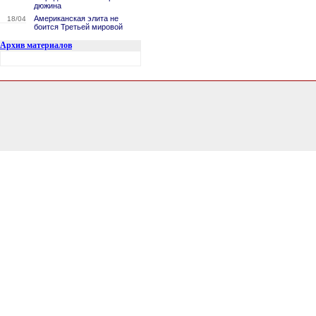
дюжина
Американская элита не
18/04
боится Третьей мировой
Архив материалов
3.0245320796967