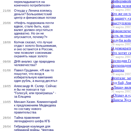
Информвойн
перекладывается на
конечного потребителя»
Права челов
21 марта 2003
Откуда у Ленина взялись
21/06
Кто же он т
деньги? Большевистский
центр и финансовые потоки
В защиту «
Выступлени
«Нефть подорожала почти
20/06
вдвое, стало быть, курс
24 марта 2003
валют должен опуститься
Новоиспече
адекватно. Но он не
Есть ли тра
опускается, почему?»
Голуби вой
Колчак сказал, что лучше
18/06
26 марта 2003
отдаст золото большевикам,
О демократ
и оно останется в России,
Что хотят 
чем позволит союзникам
охранять наше золото
27 марта 2003
Господин Г
ДНК-анализ: где прародина
09/06
человечества?
Грехопаден
Ашипка
Павел Грудинин. «Я как-то
01/06
пошутил, что вход в
28 марта 2003
избирательную кампанию
Фентази: з
один рубль, а выход десять»
Гуд бай, А
Александр Ф. Скляр. Сейчас
19/05
«Лица» вил
я бы не поехал в тур
31 марта 2003
"Голосуй, или проиграешь" -
«Отцы» и «
за Ельцина
Шансы Хус
Михаил Хазин. Комментарий
10/05
к предложениям Медведева
по составу нового
правительства
Тайна правления
28/04
легендарного шефа КГБ
Гибридная коалиция для
26/04
гибридной войны. Чертова