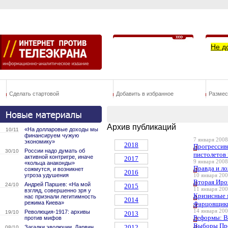
Не д
Сделать стартовой
Добавить в избранное
Размес
Архив публикаций
«На долларовые доходы мы
10/11
финансируем чужую
7 января 2008
экономику»
2018
Прогрессивн
России надо думать об
30/10
пистолетов 
активной контригре, иначе
2017
9 января 2008
«кольца анаконды»
Правда и ло
сожмутся, и возникнет
2016
угроза удушения
10 января 200
Вторая Ирон
Андрей Паршев: «На мой
24/10
2015
11 января 200
взгляд, совершенно зря у
Кризисные 
нас признали легитимность
2014
режима Киева»
Фарцовщики
14 января 200
Революция-1917: архивы
19/10
2013
Реформы: Вз
против мифов
Выборы Пре
2012
Загадки эволюции. Дарвин
08/10