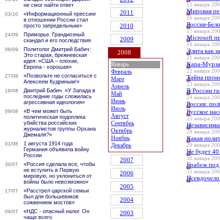
не смог найти ответ
15 января 200
Мировая ре
2011
«Информационный прессинг
03/10
16 января 200
в отношении России стал
Россия-Бел
2010
просто запредельным»
17 января 200
Приморье. Грандиозный
24/09
Microsoft п
2009
скандал и его последствия
18 января 200
Политолог Дмитрий Бабич:
06/09
Элита как з
2008
Это старая, брежневская
21 января 200
идея: «США – плохие,
Кара-Мурза
Январь
Европа - хорошая»
Февраль
22 января 200
«Позвольте не согласиться с
27/08
Тайна прои
Март
Алексеем Кудриным!»
23 января 200
Апрель
В России га
Дмитрий Бабич. «У Запада в
19/08
Май
последние годы сложилась
24 января 200
Июнь
агрессивная идеология»
Россия: пол
Июль
«В чем может быть
Русское нас
09/08
Август
политическая подоплека
25 января 200
убийства российских
Сентябрь
Независима
журналистов группы Орхана
Октябрь
28 января 200
Джемаля?»
Ноябрь
Какая поли
1 августа 1914 года
01/08
Декабрь
29 января 200
Германия объявила войну
Не будет 40
России
30 января 200
2007
«Россия сделала все, чтобы
Грабеж под
30/07
не вступить в Первую
31 января 200
2006
мировую, но уклониться от
Псевдочело
войны было невозможно»
2005
«Расстрел царской семьи
17/07
был для большевиков
2004
сожжением мостов»
«НДС - опасный налог. Он
09/07
2003
чаще всего