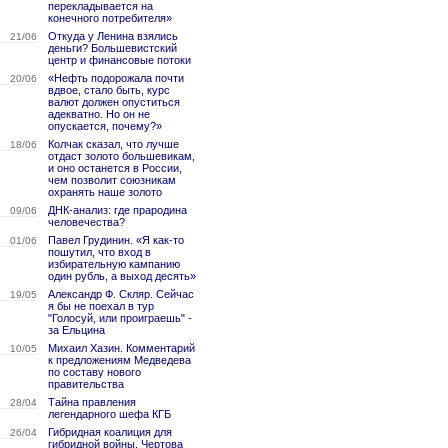
перекладывается на
конечного потребителя»
Откуда у Ленина взялись
21/06
деньги? Большевистский
центр и финансовые потоки
«Нефть подорожала почти
20/06
вдвое, стало быть, курс
валют должен опуститься
адекватно. Но он не
опускается, почему?»
Колчак сказал, что лучше
18/06
отдаст золото большевикам,
и оно останется в России,
чем позволит союзникам
охранять наше золото
ДНК-анализ: где прародина
09/06
человечества?
Павел Грудинин. «Я как-то
01/06
пошутил, что вход в
избирательную кампанию
один рубль, а выход десять»
Александр Ф. Скляр. Сейчас
19/05
я бы не поехал в тур
"Голосуй, или проиграешь" -
за Ельцина
Михаил Хазин. Комментарий
10/05
к предложениям Медведева
по составу нового
правительства
Тайна правления
28/04
легендарного шефа КГБ
Гибридная коалиция для
26/04
гибридной войны. Чертова