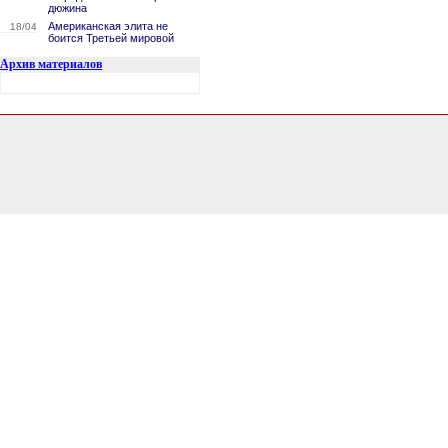
дюжина
Американская элита не
18/04
боится Третьей мировой
Архив материалов
3.0029199123383