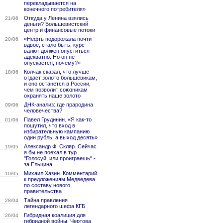
перекладывается на
конечного потребителя»
Откуда у Ленина взялись
21/06
деньги? Большевистский
центр и финансовые потоки
«Нефть подорожала почти
20/06
вдвое, стало быть, курс
валют должен опуститься
адекватно. Но он не
опускается, почему?»
Колчак сказал, что лучше
18/06
отдаст золото большевикам,
и оно останется в России,
чем позволит союзникам
охранять наше золото
ДНК-анализ: где прародина
09/06
человечества?
Павел Грудинин. «Я как-то
01/06
пошутил, что вход в
избирательную кампанию
один рубль, а выход десять»
Александр Ф. Скляр. Сейчас
19/05
я бы не поехал в тур
"Голосуй, или проиграешь" -
за Ельцина
Михаил Хазин. Комментарий
10/05
к предложениям Медведева
по составу нового
правительства
Тайна правления
28/04
легендарного шефа КГБ
Гибридная коалиция для
26/04
гибридной войны. Чертова