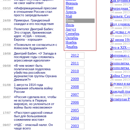
Как кубинс
не смог найти ответ
Февраль
11 июня 2013 
Март
Очередная 
«Информационный прессинг
03/10
в отношении России стал
Апрель
14 июня 2013 
просто запредельным»
Глазьев: Се
Май
Приморье. Грандиозный
Июнь
17 июня 2013 
24/09
Под «дамок
скандал и его последствия
Июль
18 июня 2013 
Политолог Дмитрий Бабич:
Август
06/09
«Сделка с д
Это старая, брежневская
Сентябрь
идея: «США – плохие,
19 июня 2013 
Октябрь
22 июня 19
Европа - хорошая»
Ноябрь
20 июня 2013 
«Позвольте не согласиться с
27/08
Декабрь
Это в XIX—Х
Алексеем Кудриным!»
21 июня 2013 
Дмитрий Бабич. «У Запада в
19/08
2012
Интервью с
последние годы сложилась
24 июня 2013 
агрессивная идеология»
2011
Геополитка
«В чем может быть
09/08
Геополитка
политическая подоплека
2010
25 июня 2013 
убийства российских
Тайна Стоу
журналистов группы Орхана
2009
Джемаля?»
26 июня 2013 
Служил я как
1 августа 1914 года
01/08
2008
27 июня 2013 
Германия объявила войну
Каждый гра
России
2007
28 июня 2013 
«Россия сделала все, чтобы
30/07
Четвёртая 
не вступить в Первую
2006
мировую, но уклониться от
войны было невозможно»
2005
«Расстрел царской семьи
17/07
был для большевиков
2004
сожжением мостов»
«НДС - опасный налог. Он
09/07
2003
чаще всего