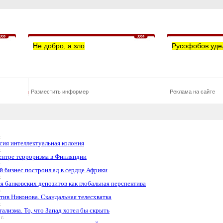
Не добро, а зло
Русофобов уде
Разместить информер
Реклама на сайте
.
сия интеллектуальная колония
.
центре терроризма в Финляндии
.
 бизнес построил ад в сердце Африки
.
 банковских депозитов как глобальная перспектива
.
тив Никонова. Скандальная телесхватка
.
ализма. То, что Запад хотел бы скрыть
г.