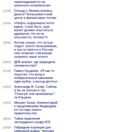
перекладывается на
конечного потребителя»
Откуда у Ленина взялись
21/06
деньги? Большевистский
центр и финансовые потоки
«Нефть подорожала почти
20/06
вдвое, стало быть, курс
валют должен опуститься
адекватно. Но он не
опускается, почему?»
Колчак сказал, что лучше
18/06
отдаст золото большевикам,
и оно останется в России,
чем позволит союзникам
охранять наше золото
ДНК-анализ: где прародина
09/06
человечества?
Павел Грудинин. «Я как-то
01/06
пошутил, что вход в
избирательную кампанию
один рубль, а выход десять»
Александр Ф. Скляр. Сейчас
19/05
я бы не поехал в тур
"Голосуй, или проиграешь" -
за Ельцина
Михаил Хазин. Комментарий
10/05
к предложениям Медведева
по составу нового
правительства
Тайна правления
28/04
легендарного шефа КГБ
Гибридная коалиция для
26/04
гибридной войны. Чертова