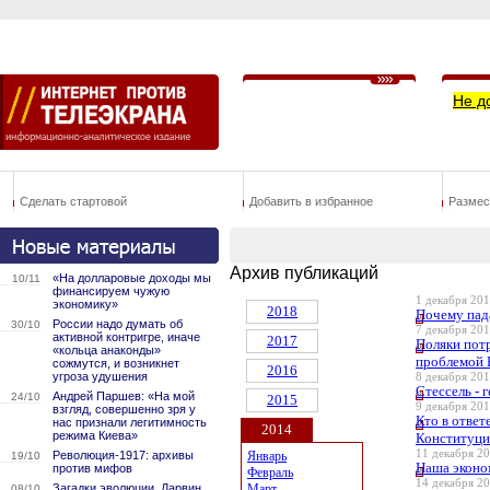
Не д
Сделать стартовой
Добавить в избранное
Размес
Архив публикаций
«На долларовые доходы мы
10/11
финансируем чужую
1 декабря 201
экономику»
2018
Почему пад
России надо думать об
30/10
7 декабря 201
активной контригре, иначе
2017
Поляки потр
«кольца анаконды»
проблемой
сожмутся, и возникнет
2016
угроза удушения
8 декабря 201
Стессель - 
Андрей Паршев: «На мой
24/10
2015
9 декабря 201
взгляд, совершенно зря у
Кто в ответ
нас признали легитимность
2014
режима Киева»
Конституци
11 декабря 20
Революция-1917: архивы
Январь
19/10
Наша эконо
против мифов
Февраль
14 декабря 20
Загадки эволюции. Дарвин
Март
08/10