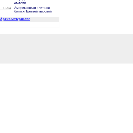
дюжина
Американская элита не
18/04
боится Третьей мировой
Архив материалов
3.1464920043945