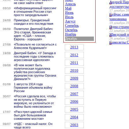
Андрей Пар
не смог найти ответ
Апрель
достигнуты
«Информационный прессинг
Май
03/10
17 декабря 20
в отношении России стал
Июнь
Сейчас сам
просто запредельным»
Июль
чиновника
Приморье. Грандиозный
24/09
Август
19 декабря 20
скандал и его последствия
Сентябрь
Одна страна
Политолог Дмитрий Бабич:
06/09
Октябрь
22 декабря 20
Это старая, брежневская
Ноябрь
Шведский п
идея: «США – плохие,
Декабрь
26 декабря 20
Европа - хорошая»
Самолеты С
«Позвольте не согласиться с
27/08
2013
Алексеем Кудриным!»
Дмитрий Бабич. «У Запада в
19/08
2012
последние годы сложилась
агрессивная идеология»
2011
«В чем может быть
09/08
политическая подоплека
2010
убийства российских
журналистов группы Орхана
2009
Джемаля?»
1 августа 1914 года
01/08
2008
Германия объявила войну
России
2007
«Россия сделала все, чтобы
30/07
не вступить в Первую
2006
мировую, но уклониться от
войны было невозможно»
2005
«Расстрел царской семьи
17/07
был для большевиков
2004
сожжением мостов»
«НДС - опасный налог. Он
09/07
2003
чаще всего