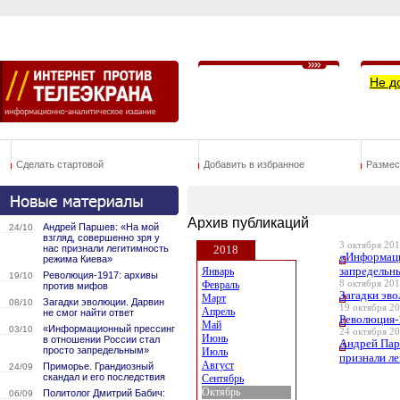
Не д
Сделать стартовой
Добавить в избранное
Размес
Архив публикаций
Андрей Паршев: «На мой
24/10
взгляд, совершенно зря у
3 октября 201
нас признали легитимность
2018
«Информаци
режима Киева»
запредельн
Январь
Революция-1917: архивы
19/10
Февраль
8 октября 201
против мифов
Загадки эво
Март
Загадки эволюции. Дарвин
08/10
19 октября 20
Апрель
не смог найти ответ
Революция-
Май
«Информационный прессинг
03/10
24 октября 20
Июнь
в отношении России стал
Андрей Парш
просто запредельным»
Июль
признали л
Август
Приморье. Грандиозный
24/09
скандал и его последствия
Сентябрь
Октябрь
Политолог Дмитрий Бабич:
06/09