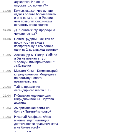
адекватно. Но он не
опускается, почему?»
Колчак сказал, что лучше
18/06
отдаст золото большевикам,
и оно останется в России,
чем позволит союзникам
охранять наше золото
ДНК-анализ: где прародина
09/06
человечества?
Павел Грудинин. «Я как-то
01/06
пошутил, что вход в
избирательную кампанию
один рубль, а выход десять»
Александр Ф. Скляр. Сейчас
19/05
я бы не поехал в тур
"Голосуй, или проиграешь" -
за Ельцина
Михаил Хазин. Комментарий
10/05
к предложениям Медведева
по составу нового
правительства
Тайна правления
28/04
легендарного шефа КГБ
Гибридная коалиция для
26/04
гибридной войны. Чертова
дюжина
Американская элита не
18/04
боится Третьей мировой
Николай Арефьев: «Мое
13/04
мнение: идет имитация
деятельности правительства
и не более того!»