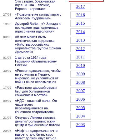
Это старая, брежневская
идея: «США – плохие,
2017
Европа - хорошая»
«Позвольте не согласиться с
2016
27/08
Алексеем Кудриным!»
2015
Дмитрий Бабич. «У Запада в
19/08
последние годы сложилась
агрессивная идеология»
2014
«В чем может быть
09/08
2013
политическая подоплека
убийства российских
журналистов группы Орхана
2012
Джемаля?»
2011
1 августа 1914 года
01/08
Германия объявила войну
России
2010
«Россия сделала все, чтобы
30/07
2009
не вступить в Первую
мировую, но уклониться от
войны было невозможно»
2008
«Расстрел царской семьи
17/07
2007
был для большевиков
сожжением мостов»
2006
«НДС - опасный налог. Он
09/07
чаще всего
2005
перекладывается на
конечного потребителя»
2004
Откуда у Ленина взялись
21/06
деньги? Большевистский
2003
центр и финансовые потоки
«Нефть подорожала почти
20/06
вдвое, стало быть, курс
валют должен опуститься