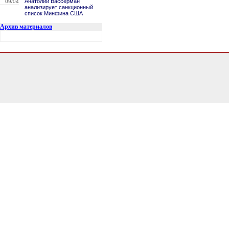
Анатолий Вассерман
09/04
анализирует санкционный
список Минфина США
Архив материалов
2.5987589359283