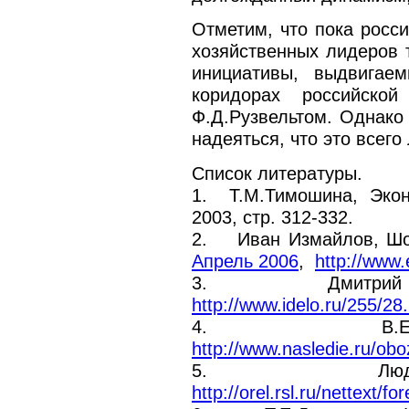
Отметим, что пока росс
хозяйственных лидеров 
инициативы, выдвигае
коридорах российско
Ф.Д.Рузвельтом. Однако 
надеяться, что это всег
Список литературы.
1. Т.М.Тимошина, Эконо
2003, стр. 312-332.
2. Иван Измайлов, Шо
Апрель 2006
,
http://www.
3. Дмитрий ТРА
http://www.idelo.ru/255/28
4. В.Ежов, Л
http://www.nasledie.ru/o
5. Людвиг Эр
http://orel.rsl.ru/nettext/