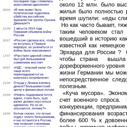
последние годы сложилась
около 12 млн. было в
агрессивная идеология»
«В чем может быть
09/08
жилья было полностью 
политическая подоплека
убийства российских
время шутили: «еды сли
журналистов группы Орхана
Джемаля?»
Но как часто бывает, т
1 августа 1914 года
01/08
таким человеком стал 
Германия объявила войну
России
вошедший в историю как
«Россия сделала все, чтобы
30/07
не вступить в Первую
известной как немецкое
мировую, но уклониться от
войны было невозможно»
Эрхарда для России ? 
«Расстрел царской семьи
17/07
чтобы страна вышла 
был для большевиков
сожжением мостов»
дореформенного уровня 1
«НДС - опасный налог. Он
09/07
чаще всего
жизни Германии мы може
перекладывается на
конечного потребителя»
непосредственное сле
Откуда у Ленина взялись
21/06
полезным.
деньги? Большевистский
центр и финансовые потоки
«Куча мусора». Эконом
«Нефть подорожала почти
20/06
вдвое, стало быть, курс
счет военного спроса.
валют должен опуститься
адекватно. Но он не
конкуренции, предприни
опускается, почему?»
финансирования возрас
Колчак сказал, что лучше
18/06
отдаст золото большевикам,
более 600 % к довоенн
и оно останется в России,
чем позволит союзникам