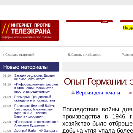
Не д
Сделать стартовой
Добавить в избранное
Размес
Загадки эволюции. Дарвин
08/10
Опыт Германии: 
не смог найти ответ
«Информационный прессинг
03/10
в отношении России стал
просто запредельным»
Версия для печати
Приморье. Грандиозный
24/09
скандал и его последствия
Политолог Дмитрий Бабич:
06/09
Последствия войны для
Это старая, брежневская
идея: «США – плохие,
производства в 1946 г
Европа - хорошая»
«Позвольте не согласиться с
27/08
хозяйство было отброшен
Алексеем Кудриным!»
добыча угля упала более
Дмитрий Бабич. «У Запада в
19/08