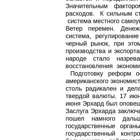
Значительным факторо
расходов. К сильным с
система местного самоу
Ветер перемен. Денеж
система, регулировани
черный рынок, при это
производства и экспорта
народе стало назрев
восстановления эконом
Подготовку реформ ос
американского экономист
столь радикален и дел
твердой валюты. 17 июн
июня Эрхард был оповещ
Заслуга Эрхарда заключа
пошел намного дальш
государственные орган
государственный конт