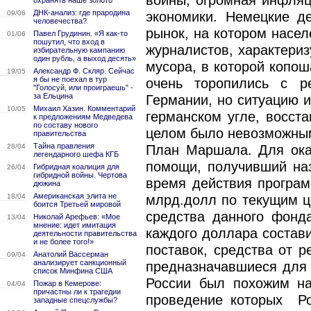
войны, огромная инфляц
охранять наше золото
ДНК-анализ: где прародина
09/06
экономики. Немецкие де
человечества?
рынок, на котором насел
Павел Грудинин. «Я как-то
01/06
пошутил, что вход в
журналистов, характериз
избирательную кампанию
один рубль, а выход десять»
мусора, в которой копо
Александр Ф. Скляр. Сейчас
19/05
я бы не поехал в тур
очень торопились с р
"Голосуй, или проиграешь" -
за Ельцина
Германии, но ситуацию 
Михаил Хазин. Комментарий
10/05
германском угле, восст
к предложениям Медведева
по составу нового
целом было невозможны
правительства
Тайна правления
28/04
План Маршала. Для ока
легендарного шефа КГБ
помощи, получивший на
Гибридная коалиция для
26/04
гибридной войны. Чертова
время действия программ
дюжина
Американская элита не
18/04
млрд.долл по текущим це
боится Третьей мировой
средства данного фонд
Николай Арефьев: «Мое
13/04
мнение: идет имитация
каждого доллара состави
деятельности правительства
и не более того!»
поставок, средства от 
Анатолий Вассерман
09/04
анализирует санкционный
предназначавшиеся для 
список Минфина США
России был похожим н
Пожар в Кемерове:
04/04
причастны ли к трагедии
проведение которых Ро
западные спецслужбы?