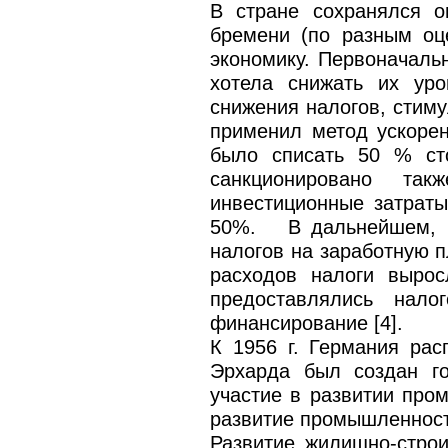
В стране сохранялся о
бремени (по разным оц
экономику. Первоначаль
хотела снижать их ур
снижения налогов, стиму
применил метод ускоре
было списать 50 % ст
санкционировано та
инвестиционные затраты
50%. В дальнейшем, на
налогов на заработную п
расходов налоги вырос
предоставлялись нало
финансирование [4].
К 1956 г. Германия ра
Эрхарда был создан го
участие в развитии про
развитие промышленност
Развитие жилищно-стро