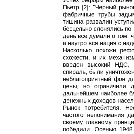
Успех реформ наиболее
Пьетр [2]: "Черный рыно
фабричные трубы задым
тишина развалин уступи
бесцельно слонялись по 
день все думали о том, 
а наутро вся нация с на
Насколько похожи реф
схожести, и их механи
введен высокий НДС, 
спираль, были уничтожен
неблагоприятный фон д
цены, но ограничили 
дальнейшем наиболее бл
денежных доходов насе
Рынок потребителя. Не
частого непонимания д
своему главному принци
победили. Осенью 1948