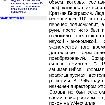
Андрей Паршев. Россия
28/03
объем которых состав
выскользнула из петли 90-х
годов, но с радостными
эффективность их испол
плясками я бы все же
повременил
Краткая Биография. Людв
Архив материалов
исполнилось 110 лет со 
перенес полиомиелит, 
руки, после чего был п
наложило отпечаток на 
наукой - экономикой. П
экономистов того врем
длительное размышле
преобразований. Эрхар
сильно помогло. С 19
занимавшийся форма
неафишируемая деятельн
реформы. В 1945 году с
назначен директором Упр
Эрхард не был аскетом
своим пристрастием к д
похож на У.Черчилля.