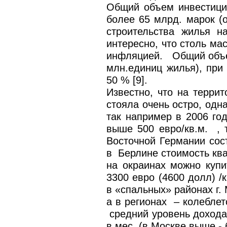
Общий объем инвестиций
более 65 млрд. марок (о
строительства жилья 
интересно, что столь ма
инфляцией. Общий объем
млн.единиц жилья), при
50 % [9].
Известно, что на терр
стояла очень остро, одн
так например в 2006 го
выше 500 евро/кв.м. , т
Восточной Германии сост
в Берлине стоимость ква
на окраинах можно купи
3300 евро (4600 долл) /
в «спальных» районах г.
а в регионах – колеблет
средний уровень дохода 
в мес. (в Москве выше -