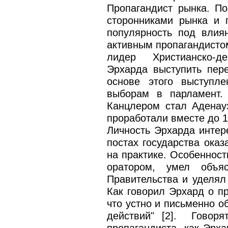
Пропагандист рынка. П
сторонниками рынка и 
популярность под влия
активным пропагандистом
лидер Христианско-де
Эрхарда выступить пер
основе этого выступл
выборам в парламент.
Канцлером стал Аденау
проработали вместе до 1
Личность Эрхарда интере
постах государства ока
на практике. Особенност
оратором, умел объя
Правительства и уделял 
Как говорил Эрхард о пр
что устно и письменно о
действий" [2]. Говоря