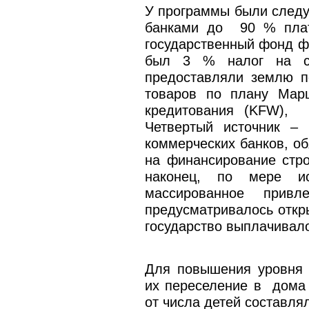
У программы были следу
банками до 90 % плат
государственный фонд ф
был 3 % налог на сто
предоставляли землю по
товаров по плану Марш
кредитования (KFW), 
Четвертый источник –
коммерческих банков, о
на финансирование стр
наконец, по мере ис
массированное прив
предусматривалось откры
государство выплачивало
Для повышения уровня 
их переселение в дома 
от числа детей составля