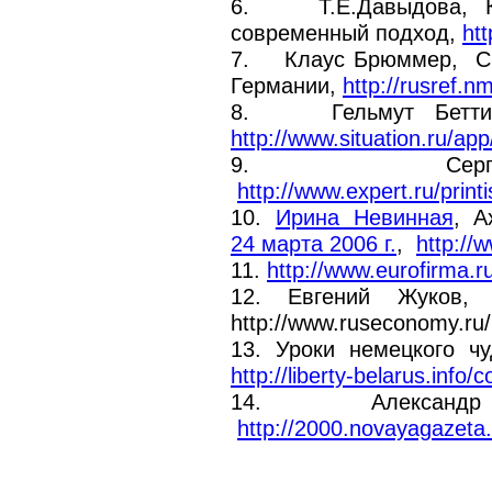
6. Т.Е.Давыдова, Кон
современный подход,
ht
7. Клаус Брюммер, Сис
Германии,
http://rusref.
8. Гельмут Беттигер
http://www.situation.ru/ap
9. Сергей Сумл
http://www.expert.ru/prin
10.
Ирина Невинная
, А
24 марта 2006 г.
,
http://
11.
http://www.eurofirma.r
12. Евгений Жуков, 
http://www.ruseconomy.r
13. Уроки немецкого ч
http://liberty-belarus.info/
14. Александ
http://2000.novayagazeta