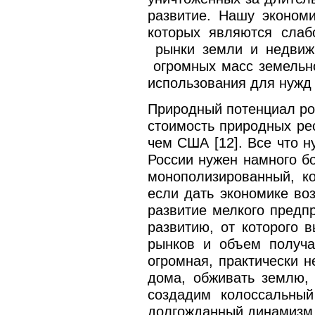
развитие. Нашу эконом
которых являются слаб
рынки земли и недвижи
огромных масс земельной
использования для нужд
Природный потенциал ро
стоимость природных ре
чем США [12]. Все что н
России нужен намного б
монополизированный, к
если дать экономике во
развитие мелкого предп
развитию, от которого 
рынков и объем получа
огромная, практически н
дома, обживать землю, 
создадим колоссальный
долгожданный динамизм, 