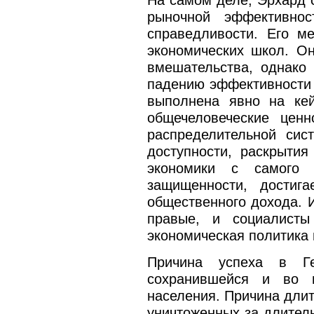
На самом деле, Эрхард с
рыночной эффективно
справедливости. Его м
экономических школ. Он
вмешательства, однако 
падению эффективности 
выполнена явно на кей
общечеловеческие цен
распределительной сис
доступности, раскрыти
экономики с самого 
защищенности, достиг
общественного дохода. 
правые, и социалист
экономическая политика 
Причина успеха в Ге
сохранившейся и во 
населения. Причина длит
уничтоженных за длител