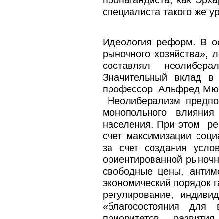
пропагандиста, как Эрха
специалиста такого же у
Идеология реформ. В о
рыночного хозяйства», л
составлял неолибера
Значительный вклад в 
профессор Альфред Мюл
Неолиберализм предпол
монопольного влияния
населения. При этом ре
счет максимизации соци
за счет создания усло
ориентированной рыночно
свободные цены, антим
экономический порядок г
регулирование, индиви
«благосостояния для 
приоритетов развити