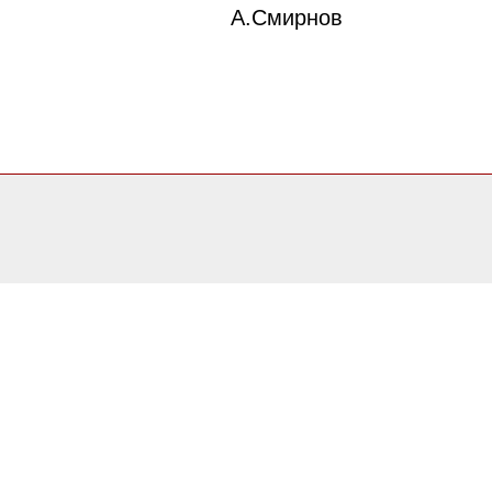
А.Смирнов
0.20304894447327