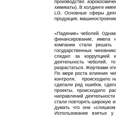
производство аэрокосмиче
химикаты). В холдинге име
LG. Основные сферы деяте
продукция, машиностроение
«Падение» чеболей. Однако
финансирование, имела 
компании стали решать 
государственных чиновник
следил за коррупцией 
деятельность чеболей, т
разрастаться. Жертвами эт
По мере роста влияния че
контроля, происходило на
сделали ряд ошибок, сдел
проекты, происходило ра
направлений деятельности
стали повторять широкую и
думать что они «слишком 
Использование взятых у