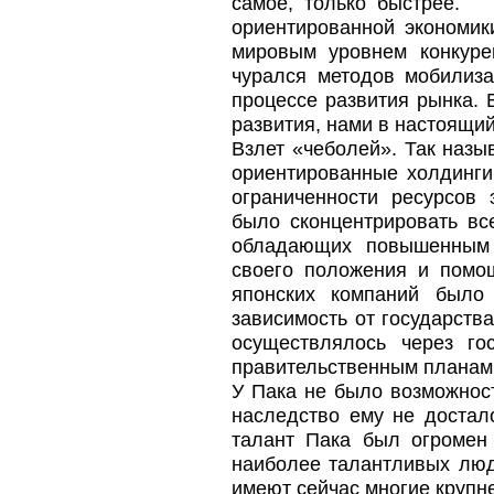
самое, только быстрее. 
ориентированной экономик
мировым уровнем конкуре
чурался методов мобилиза
процессе развития рынка. 
развития, нами в настоящи
Взлет «чеболей». Так наз
ориентированные холдинги
ограниченности ресурсов
было сконцентрировать вс
обладающих повышенным у
своего положения и помо
японских компаний было 
зависимость от государств
осуществлялось через го
правительственным планам 
У Пака не было возможност
наследство ему не достал
талант Пака был огромен
наиболее талантливых люде
имеют сейчас многие крупн