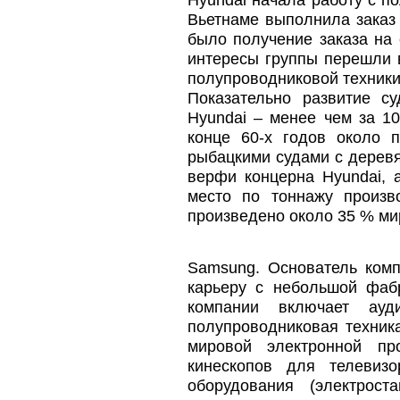
Hyundai начала работу с п
Вьетнаме выполнила зака
было получение заказа на 
интересы группы перешли в
полупроводниковой техники
Показательно развитие су
Hyundai – менее чем за 10
конце 60-х годов около 
рыбацкими судами с деревя
верфи концерна Hyundai, 
место по тоннажу произ
произведено около 35 % ми
Samsung. Основатель ком
карьеру с небольшой фабр
компании включает ауд
полупроводниковая техник
мировой электронной пр
кинескопов для телевиз
оборудования (электрост