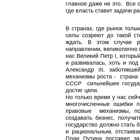
главное даже не это. Все о
где власть ставит задачи ра
В странах, где рынок толь
силы созреют до такой ст
ждать. В этом случае р
направлении, великолепно 
нас Великий Петр I, котор
и развивалась, хоть и по
Александр III, заботивш
механизмы роста - страна 
СССР сильнейшее государ
достиг цели.
Но только время у нас сейч
многочисленные ошибки п
правовые механизмы, по
создавать бизнес, получа
государство должно стать
и рациональным, отстаив
План Путина поставил за