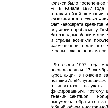
кризиса было постепенное 
%. В начале 1997 года 
сталелитейной компании 
компания Kia. Осенью «на
счет невозврата кредитов 
обусловив проблемы у Firs
бат западные банки стали 
и страны возникла пробл
размещенной в длинные к
страны пока не пересматри
До осени 1997 года мно
последовавшая 17 октября
курса акций в Гонконге з
позиции A. «Испугавшись»,
а инвесторы покупать 
фиксированным, поэтому 
течении сентября – ноя
вынуждена обратиться з
(общий объем иностранной