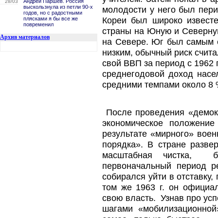
Андрей Паршев. Россия
28/03
выскользнула из петли 90-х
молодости у него был пер
годов, но с радостными
Кореи был широко известе
плясками я бы все же
повременил
страны на Юную и Северну
Архив материалов
на Севере. Юг был самым 
низким, обычный риск счит
свой ВВП за период с 1962 г
среднегодовой доход насе
средними темпами около 8 %
После проведения «демокр
экономическое положение 
результате «мирного» воен
порядка». В стране разве
масштабная чистка, б
первоначальный период р
собирался уйти в отставку,
том же 1963 г. он официа
свою власть. Узнав про у
шагами «мобилизационной