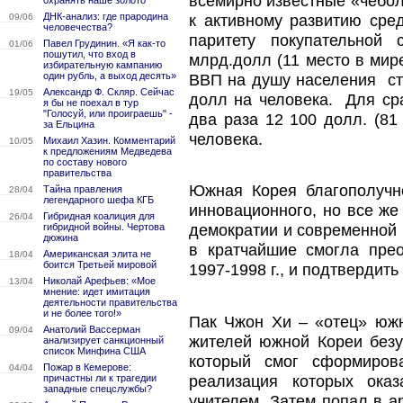
всемирно известные «чеболи
охранять наше золото
ДНК-анализ: где прародина
к активному развитию сре
09/06
человечества?
паритету покупательной
Павел Грудинин. «Я как-то
01/06
пошутил, что вход в
млрд.долл (11 место в мире
избирательную кампанию
один рубль, а выход десять»
ВВП на душу населения ст
Александр Ф. Скляр. Сейчас
19/05
долл на человека. Для сра
я бы не поехал в тур
"Голосуй, или проиграешь" -
два раза 12 100 долл. (81
за Ельцина
человека.
Михаил Хазин. Комментарий
10/05
к предложениям Медведева
по составу нового
правительства
Южная Корея благополуч
Тайна правления
28/04
легендарного шефа КГБ
инновационного, но все же
Гибридная коалиция для
26/04
гибридной войны. Чертова
демократии и современной 
дюжина
в кратчайшие смогла пре
Американская элита не
18/04
боится Третьей мировой
1997-1998 г., и подтвердит
Николай Арефьев: «Мое
13/04
мнение: идет имитация
деятельности правительства
и не более того!»
Пак Чжон Хи – «отец» южн
Анатолий Вассерман
09/04
жителей южной Кореи безу
анализирует санкционный
список Минфина США
который смог сформиров
Пожар в Кемерове:
04/04
реализация которых ока
причастны ли к трагедии
западные спецслужбы?
учителем. Затем попал в а