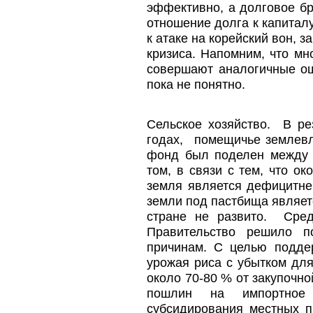
эффективно, а долговое бр
отношение долга к капитал
к атаке на корейский вон, 
кризиса. Напомним, что м
совершают аналогичные ош
пока не понятно.
Сельское хозяйство. В ре
годах, помещичье землев
фонд был поделен между 
том, в связи с тем, что ок
земля является дефицитне
земли под пастбища являет
стране не развито. Сре
Правительство решило п
причинам. С целью подде
урожая риса с убытком дл
около 70-80 % от закупочн
пошлин на импортное 
субсидирования местных п