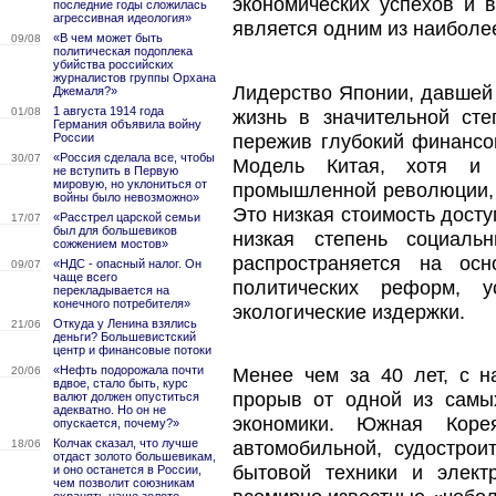
экономических успехов и 
последние годы сложилась
агрессивная идеология»
является одним из наиболе
«В чем может быть
09/08
политическая подоплека
убийства российских
журналистов группы Орхана
Лидерство Японии, давшей 
Джемаля?»
1 августа 1914 года
01/08
жизнь в значительной сте
Германия объявила войну
пережив глубокий финансов
России
«Россия сделала все, чтобы
30/07
Модель Китая, хотя и 
не вступить в Первую
мировую, но уклониться от
промышленной революции, 
войны было невозможно»
Это низкая стоимость досту
«Расстрел царской семьи
17/07
был для большевиков
низкая степень социаль
сожжением мостов»
распространяется на осн
«НДС - опасный налог. Он
09/07
чаще всего
политических реформ, у
перекладывается на
конечного потребителя»
экологические издержки.
Откуда у Ленина взялись
21/06
деньги? Большевистский
центр и финансовые потоки
«Нефть подорожала почти
Менее чем за 40 лет, с н
20/06
вдвое, стало быть, курс
прорыв от одной из самы
валют должен опуститься
адекватно. Но он не
экономики. Южная Кор
опускается, почему?»
Колчак сказал, что лучше
автомобильной, судострои
18/06
отдаст золото большевикам,
бытовой техники и элект
и оно останется в России,
чем позволит союзникам