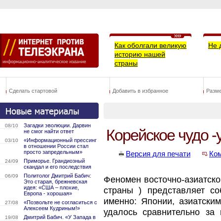
Как оболгали великую
Не 
историю нашей
страны
Сделать стартовой
Добавить в избранное
Разм
Загадки эволюции. Дарвин
08/10
Корейское чудо -
не смог найти ответ
«Информационный прессинг
03/10
в отношении России стал
просто запредельным»
Версия для печати
Ко
Приморье. Грандиозный
24/09
скандал и его последствия
Политолог Дмитрий Бабич:
06/09
Феномен восточно-азиатско
Это старая, брежневская
идея: «США – плохие,
страны ) представляет со
Европа - хорошая»
именно: Японии, азиатски
«Позвольте не согласиться с
27/08
Алексеем Кудриным!»
удалось сравнительно за
Дмитрий Бабич. «У Запада в
19/08