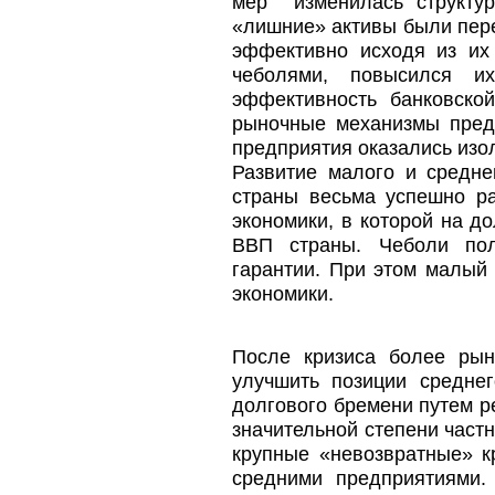
мер изменилась структур
«лишние» активы были пере
эффективно исходя из их
чеболями, повысился их
эффективность банковско
рыночные механизмы пред
предприятия оказались изо
Развитие малого и средне
страны весьма успешно р
экономики, в которой на д
ВВП страны. Чеболи пол
гарантии. При этом малый 
экономики.
После кризиса более рын
улучшить позиции средне
долгового бремени путем ре
значительной степени част
крупные «невозвратные» к
средними предприятиями.