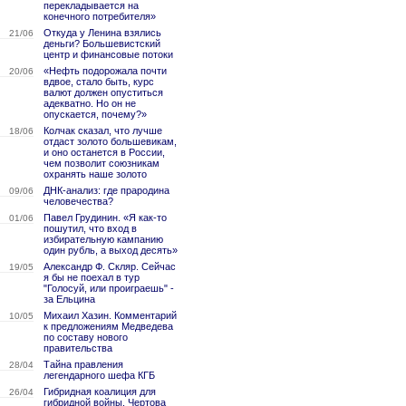
перекладывается на
конечного потребителя»
Откуда у Ленина взялись
21/06
деньги? Большевистский
центр и финансовые потоки
«Нефть подорожала почти
20/06
вдвое, стало быть, курс
валют должен опуститься
адекватно. Но он не
опускается, почему?»
Колчак сказал, что лучше
18/06
отдаст золото большевикам,
и оно останется в России,
чем позволит союзникам
охранять наше золото
ДНК-анализ: где прародина
09/06
человечества?
Павел Грудинин. «Я как-то
01/06
пошутил, что вход в
избирательную кампанию
один рубль, а выход десять»
Александр Ф. Скляр. Сейчас
19/05
я бы не поехал в тур
"Голосуй, или проиграешь" -
за Ельцина
Михаил Хазин. Комментарий
10/05
к предложениям Медведева
по составу нового
правительства
Тайна правления
28/04
легендарного шефа КГБ
Гибридная коалиция для
26/04
гибридной войны. Чертова