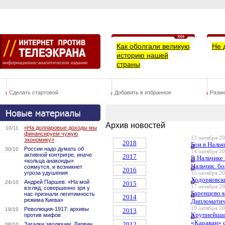
Как оболгали великую
Не 
историю нашей
страны
Сделать стартовой
Добавить в избранное
Разм
Архив новостей
«На долларовые доходы мы
10/11
финансируем чужую
13 октября 20
экономику»
2018
Бои в Нальч
России надо думать об
30/10
14 октября 20
активной контригре, иначе
2017
В Нальчике
«кольца анаконды»
Нальчик: бо
сожмутся, и возникнет
2016
угроза удушения
15 октября 20
Ходорковск
Андрей Паршев: «На мой
24/10
2015
17 октября 20
взгляд, совершенно зря у
Баренцево 
нас признали легитимность
2014
режима Киева»
Дипломатич
19 октября 20
Революция-1917: архивы
19/10
2013
Крупнейшая
против мифов
«Караван» 
2012
Загадки эволюции. Дарвин
08/10