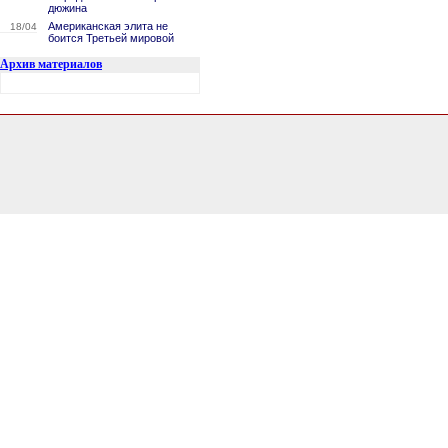
дюжина
Американская элита не
18/04
боится Третьей мировой
Архив материалов
0.80840015411377