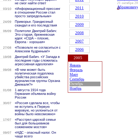
не смог найти ответ
21 октября 20
Абрамовичу
2011
«Информационный прессинг
03/10
в отношении России стал
2010
просто запредельным»
Приморье. Грандиозный
24/09
2009
скандал и его последствия
Политолог Дмитрий Бабич:
06/09
2008
Это старая, брежневская
идея: «США – плохие,
2007
Европа - хорошая»
«Позвольте не согласиться с
27/08
2006
Алексеем Кудриным!»
Дмитрий Бабич. «У Запада в
19/08
2005
последние годы сложилась
агрессивная идеология»
Январь
«В чем может быть
Февраль
09/08
политическая подоплека
Март
убийства российских
Сентябрь
журналистов группы Орхана
Октябрь
Джемаля?»
Ноябрь
1 августа 1914 года
01/08
Германия объявила войну
России
«Россия сделала все, чтобы
30/07
не вступить в Первую
мировую, но уклониться от
войны было невозможно»
«Расстрел царской семьи
17/07
был для большевиков
сожжением мостов»
«НДС - опасный налог. Он
09/07
чаще всего