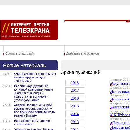
Сделать стартовой
Добавить в избранное
Архив публикаций
«На долларовые доходы мы
10/11
финансируем чужую
1 апреля 2011
экономику»
2018
Оккупация 
России надо думать об
30/10
2 апреля 2011
активной контригре, иначе
2017
На что над
«кольца анаконды»
3 апреля 2011
сожмутся, и возникнет
2016
Паршев о пр
угроза удушения
4 апреля 2011
Андрей Паршев: «На мой
24/10
2015
Балканский
взгляд, совершенно зря у
5 апреля 2011
нас признали легитимность
2014
У КПРФ воз
режима Киева»
6 апреля 2011
Революция-1917: архивы
19/10
2013
«Дело идет
против мифов
Новости ре
2012
Загадки эволюции. Дарвин
08/10