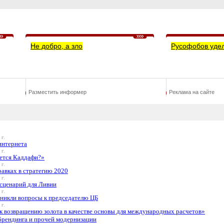
Не добро, а зло
Русофобов уде
Разместить информер
Реклама на сайте
 г.
интернета
 г.
еется Каддафи?»
 г.
авках в стратегию 2020
 г.
 сценарий для Ливии
 г.
никли вопросы к председателю ЦБ
 г.
 к возвращению золота в качестве основы для международных расчетов»
брендинга и прочей модернизации