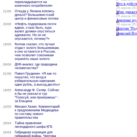
перекладывается на
Что в дейс
конечного потребителя»
28 апреля 201
Откуда у Ленина взялись
21/06
Мир движет
деньги? Большевистский
29 апреля 201
центр и финансовые потоки
Америке ну
«Нефть подорожала почти
20/06
30 апреля 201
вдвое, стало быть, курс
Партия "Род
валют должен опуститься
Николай Вт
адекватно. Но он не
опускается, почему?»
Колчак сказал, что лучше
18/06
отдаст золото большевикам,
и оно останется в России,
чем позволит союзникам
охранять наше золото
ДНК-анализ: где прародина
09/06
человечества?
Павел Грудинин. «Я как-то
01/06
пошутил, что вход в
избирательную кампанию
один рубль, а выход десять»
Александр Ф. Скляр. Сейчас
19/05
я бы не поехал в тур
"Голосуй, или проиграешь" -
за Ельцина
Михаил Хазин. Комментарий
10/05
к предложениям Медведева
по составу нового
правительства
Тайна правления
28/04
легендарного шефа КГБ
Гибридная коалиция для
26/04
гибридной войны. Чертова