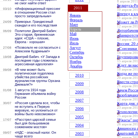
8 апреля 2011
не смог найти ответ
Беларусь-Р
2011
«Информационный прессинг
03/10
10 апреля 201
в отношении России стал
Вперед к к
Январь
просто запредельным»
11 апреля 201
Февраль
Приморье. Грандиозный
Может ли Р
24/09
Март
скандал и его последствия
12 апреля 201
Апрель
Дегорбачев
Политолог Дмитрий Бабич:
06/09
Май
Это старая, брежневская
«Банкротст
идея: «США – плохие,
Июнь
13 апреля 201
Европа - хорошая»
Июль
Россия: 20 
«Позвольте не согласиться с
Август
27/08
«Союзники 
Алексеем Кудриным!»
Сентябрь
14 апреля 201
Группировка
Дмитрий Бабич. «У Запада в
Октябрь
19/08
последние годы сложилась
Ноябрь
15 апреля 201
агрессивная идеология»
Ждет ли нас
Декабрь
«В чем может быть
18 апреля 201
09/08
Когда же п
политическая подоплека
2010
убийства российских
20 апреля 201
журналистов группы Орхана
Ввести стро
2009
Джемаля?»
21 апреля 201
Зачем Росси
1 августа 1914 года
01/08
2008
Германия объявила войну
Разоблачаю
России
22 апреля 201
2007
«Россия сделала все, чтобы
Карта дня: 
30/07
не вступить в Первую
23 апреля 201
2006
мировую, но уклониться от
Технологии 
войны было невозможно»
25 апреля 201
2005
«Расстрел царской семьи
"Ужасы" ца
17/07
был для большевиков
26 апреля 201
2004
сожжением мостов»
Авианосец 
«НДС - опасный налог. Он
09/07
Анатолий Ло
2003
чаще всего
27 апреля 201