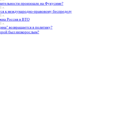
твительности произошло на Фукусиме?
1 г.
ся к международно-правовому беспределу
1 г.
жна Россия в ВТО
1 г.
ина" возвращается в политику?
орой был низкорослым?