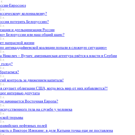
 г.
оссия-Евросоюз
1 г.
лассическому колониализму?
1 г.
оссия потерять Белоруссию?
1 г.
изация и деельцинизация России
во» Белоруссии или наш общий шанс?
1 г.
лет напрасной жизни
по антикаддафиевской коалиции попали в сложную ситуацию»
1 г.
 Николич – Вучич: американская агентура рвётся к власти в Сербии
1 г.
 голод?
1 г.
обратаемся?
1 г.
гий контроль за движением капитала!
1 г.
я скупает облигации США, когда весь мир от них избавляется?!
щее интервью депутата
1 г.
где начинается Восточная Европа?
1 г.
искусственного тела на службе у человека
1 г.
рской тюрьмы
1 г.
аравийских нефтяных полей
коть о Викторе Илюхине: в деле Катыни точка еще не поставлена
1 г.