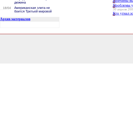
Причины выс
дюжина
Проблемы у
Американская элита не
18/04
30 апреля 200
боится Третьей мировой
Кто угнал з
Архив материалов
2.9942181110382