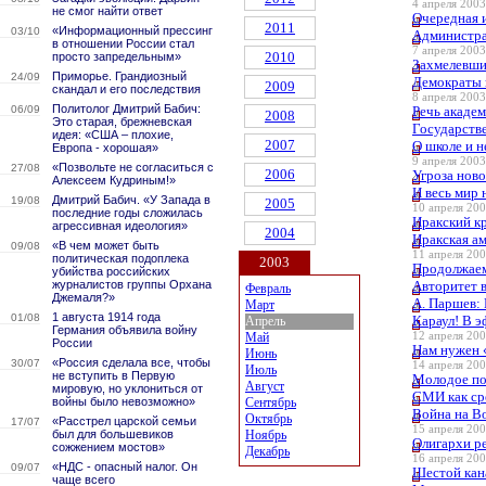
4 апреля 2003
не смог найти ответ
Очередная 
2011
«Информационный прессинг
03/10
Администра
в отношении России стал
7 апреля 2003
2010
просто запредельным»
Захмелевши
Приморье. Грандиозный
24/09
Демократы 
2009
скандал и его последствия
8 апреля 2003
Политолог Дмитрий Бабич:
06/09
Речь академ
2008
Это старая, брежневская
Государств
идея: «США – плохие,
2007
О школе и н
Европа - хорошая»
9 апреля 2003
«Позвольте не согласиться с
27/08
2006
Угроза ново
Алексеем Кудриным!»
И весь мир 
Дмитрий Бабич. «У Запада в
19/08
2005
10 апреля 200
последние годы сложилась
Иракский к
агрессивная идеология»
2004
Иракская а
«В чем может быть
09/08
11 апреля 200
политическая подоплека
2003
Продолжаем
убийства российских
журналистов группы Орхана
Авторитет 
Февраль
Джемаля?»
А. Паршев:
Март
1 августа 1914 года
01/08
Караул! В э
Апрель
Германия объявила войну
Май
12 апреля 200
России
Нам нужен
Июнь
«Россия сделала все, чтобы
30/07
14 апреля 200
Июль
не вступить в Первую
Молодое по
Август
мировую, но уклониться от
СМИ как ср
войны было невозможно»
Сентябрь
Война на В
Октябрь
«Расстрел царской семьи
17/07
15 апреля 200
был для большевиков
Ноябрь
Олигархи р
сожжением мостов»
Декабрь
16 апреля 200
«НДС - опасный налог. Он
09/07
Шестой кан
чаще всего