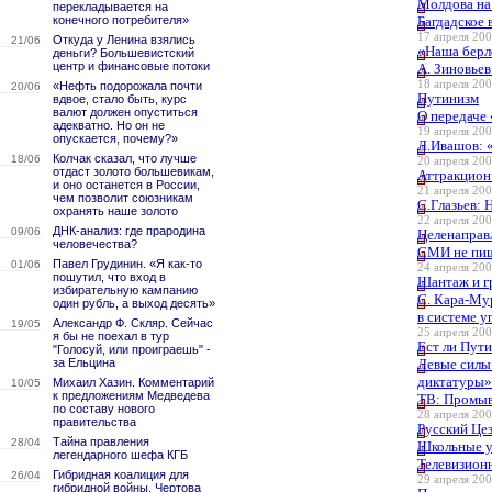
Молдова на
перекладывается на
конечного потребителя»
Багдадское 
17 апреля 200
Откуда у Ленина взялись
21/06
«Наша берл
деньги? Большевистский
центр и финансовые потоки
А. Зиновьев
18 апреля 200
«Нефть подорожала почти
20/06
Путинизм
вдвое, стало быть, курс
валют должен опуститься
О передаче 
адекватно. Но он не
19 апреля 200
опускается, почему?»
Л.Ивашов: «
Колчак сказал, что лучше
18/06
20 апреля 200
отдаст золото большевикам,
Аттракцион
и оно останется в России,
21 апреля 200
чем позволит союзникам
С.Глазьев: 
охранять наше золото
22 апреля 200
ДНК-анализ: где прародина
09/06
Целенаправ
человечества?
СМИ не пиш
Павел Грудинин. «Я как-то
01/06
24 апреля 200
пошутил, что вход в
Шантаж и г
избирательную кампанию
C. Кара-Мур
один рубль, а выход десять»
в системе у
Александр Ф. Скляр. Сейчас
19/05
25 апреля 200
я бы не поехал в тур
Ест ли Пут
"Голосуй, или проиграешь" -
за Ельцина
Левые силы
диктатуры»
Михаил Хазин. Комментарий
10/05
к предложениям Медведева
ТВ: Промыв
по составу нового
28 апреля 200
правительства
Русский Це
Тайна правления
28/04
Школьные у
легендарного шефа КГБ
Телевизион
Гибридная коалиция для
26/04
29 апреля 200
гибридной войны. Чертова