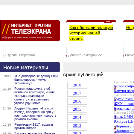
Как оболгали великую
Не 
историю нашей
страны
Сделать стартовой
Добавить в избранное
Разм
Архив публикаций
«На долларовые доходы мы
10/11
финансируем чужую
1 апреля 2003
экономику»
2018
Новое сопр
России надо думать об
30/10
Партия нац
активной контригре, иначе
2017
2 апреля 2003
«кольца анаконды»
Грузинский 
сожмутся, и возникнет
2016
угроза удушения
ЖКХ — как 
Несколько с
Андрей Паршев: «На мой
24/10
2015
взгляд, совершенно зря у
3 апреля 2003
нас признали легитимность
Ложь СМИ и
2014
режима Киева»
Юлиуса Шт
Революция-1917: архивы
19/10
2013
«Черный сп
против мифов
Официально
2012
Загадки эволюции. Дарвин
08/10