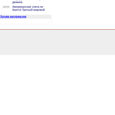
дюжина
Американская элита не
18/04
боится Третьей мировой
Архив материалов
3.2286491394043