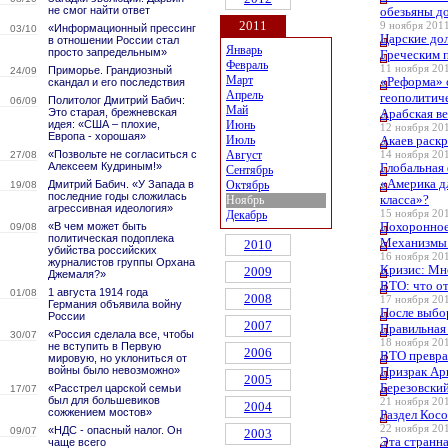
не смог найти ответ
обезьяны д
2011
9 ноября 2011
«Информационный прессинг
03/10
Царские до
в отношении России стал
Январь
просто запредельным»
Греческим 
Февраль
11 ноября 201
Приморье. Грандиозный
24/09
Март
«Реформа» 
скандал и его последствия
Апрель
геополитич
Политолог Дмитрий Бабич:
06/09
Май
Это старая, брежневская
Арабская в
идея: «США – плохие,
Июнь
12 ноября 201
Европа - хорошая»
Июль
Акаев раск
«Позвольте не согласиться с
Август
27/08
14 ноября 201
Алексеем Кудриным!»
Глобальная
Сентябрь
«Америка д
Дмитрий Бабич. «У Запада в
Октябрь
19/08
последние годы сложилась
класса»?
Ноябрь
агрессивная идеология»
Декабрь
15 ноября 201
Похоронное
«В чем может быть
09/08
политическая подоплека
Механизмы 
2010
убийства российских
16 ноября 201
журналистов группы Орхана
Кризис: Мн
2009
Джемаля?»
ВТО: что о
1 августа 1914 года
01/08
2008
17 ноября 201
Германия объявила войну
После выбо
России
2007
Правильная
«Россия сделала все, чтобы
30/07
18 ноября 201
не вступить в Первую
2006
ВТО превра
мировую, но уклониться от
войны было невозможно»
Призрак Ар
2005
Березовски
«Расстрел царской семьи
17/07
был для большевиков
21 ноября 201
2004
сожжением мостов»
Раздел Косо
22 ноября 201
«НДС - опасный налог. Он
09/07
2003
Эта странна
чаще всего