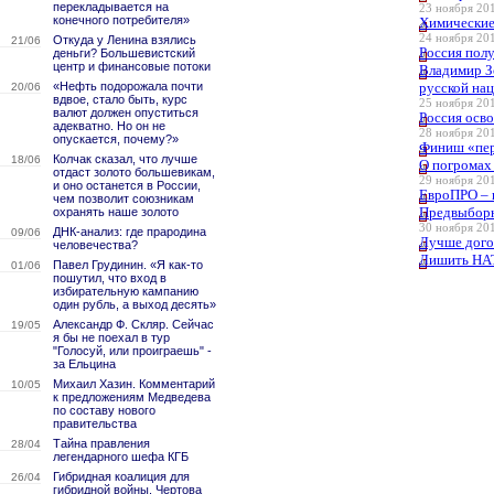
перекладывается на
23 ноября 201
конечного потребителя»
Химические
24 ноября 201
Откуда у Ленина взялись
21/06
Россия полу
деньги? Большевистский
центр и финансовые потоки
Владимир З
«Нефть подорожала почти
русской на
20/06
вдвое, стало быть, курс
25 ноября 201
валют должен опуститься
Россия осво
адекватно. Но он не
28 ноября 201
опускается, почему?»
Финиш «пер
Колчак сказал, что лучше
18/06
О погромах 
отдаст золото большевикам,
29 ноября 201
и оно останется в России,
ЕвроПРО – 
чем позволит союзникам
Предвыборн
охранять наше золото
30 ноября 201
ДНК-анализ: где прародина
09/06
Лучше дого
человечества?
Лишить НАТ
Павел Грудинин. «Я как-то
01/06
пошутил, что вход в
избирательную кампанию
один рубль, а выход десять»
Александр Ф. Скляр. Сейчас
19/05
я бы не поехал в тур
"Голосуй, или проиграешь" -
за Ельцина
Михаил Хазин. Комментарий
10/05
к предложениям Медведева
по составу нового
правительства
Тайна правления
28/04
легендарного шефа КГБ
Гибридная коалиция для
26/04
гибридной войны. Чертова