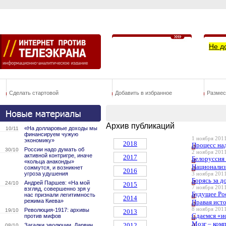
Не д
Сделать стартовой
Добавить в избранное
Размес
Архив публикаций
«На долларовые доходы мы
10/11
финансируем чужую
1 ноября 2011
экономику»
2018
Процесс на
России надо думать об
30/10
2 ноября 2011
активной контригре, иначе
2017
Белоруссия 
«кольца анаконды»
Национализ
сожмутся, и возникнет
2016
угроза удушения
3 ноября 2011
Борясь за д
Андрей Паршев: «На мой
24/10
2015
7 ноября 2011
взгляд, совершенно зря у
Будущее Рос
нас признали легитимность
2014
режима Киева»
Правая исто
8 ноября 2011
Революция-1917: архивы
19/10
2013
Сдаемся «и
против мифов
Мозг – ком
2012
Загадки эволюции. Дарвин
08/10