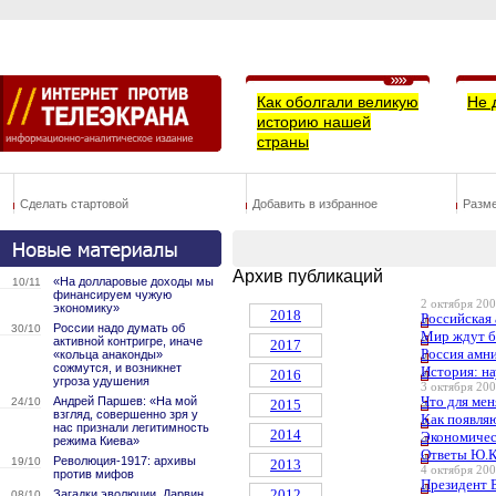
Как оболгали великую
Не 
историю нашей
страны
Сделать стартовой
Добавить в избранное
Разм
Архив публикаций
«На долларовые доходы мы
10/11
финансируем чужую
2 октября 200
экономику»
2018
Российская 
России надо думать об
30/10
Мир ждут б
активной контригре, иначе
2017
Россия амни
«кольца анаконды»
сожмутся, и возникнет
История: на
2016
угроза удушения
3 октября 200
Что для ме
Андрей Паршев: «На мой
24/10
2015
взгляд, совершенно зря у
Как появля
нас признали легитимность
2014
Экономичес
режима Киева»
Ответы Ю.К
Революция-1917: архивы
19/10
2013
4 октября 200
против мифов
Президент 
2012
Загадки эволюции. Дарвин
08/10