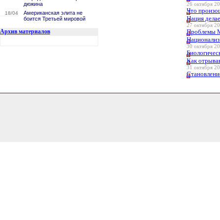
дюжина
26 октября 20
Что произо
Американская элита не
18/04
Нация дела
боится Третьей мировой
27 октября 20
Архив материалов
Проблемы М
Национализ
30 октября 20
Биологичес
Как отрыва
31 октября 20
Становление
4.1029489040375