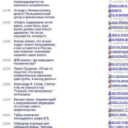
перекладывается на
13 октября 20
Династия и
конечного потребителя»
Блокада
Откуда у Ленина взялись
21/06
деньги? Большевистский
Это и назы
центр и финансовые потоки
16 октября 20
Слава Импе
«Нефть подорожала почти
20/06
вдвое, стало быть, курс
Этничность
валют должен опуститься
17 октября 20
адекватно. Но он не
Язык и этно
опускается, почему?»
Традиция мо
Колчак сказал, что лучше
18/06
18 октября 20
отдаст золото большевикам,
Откуда взял
и оно останется в России,
Гуманитарн
чем позволит союзникам
охранять наше золото
Бархатный 
ДНК-анализ: где прародина
19 октября 20
09/06
Про русску
человечества?
Геополитич
Павел Грудинин. «Я как-то
01/06
пошутил, что вход в
20 октября 20
избирательную кампанию
Что происхо
один рубль, а выход десять»
Откуда ант
Александр Ф. Скляр. Сейчас
19/05
Этнические
я бы не поехал в тур
23 октября 20
"Голосуй, или проиграешь" -
Властвующа
за Ельцина
Дебилизат
Михаил Хазин. Комментарий
10/05
Этнос и его
к предложениям Медведева
24 октября 20
по составу нового
Маргарет Т
правительства
Народ жив, 
Тайна правления
28/04
легендарного шефа КГБ
25 октября 20
Как государ
Гибридная коалиция для
26/04
Что такое н
гибридной войны. Чертова