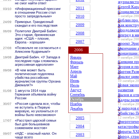
журналисто
не смог найти ответ
Сергей Кара
2011
«Информационный прессинг
03/10
Социалисти
в отношении России стал
2010
просто запредельным»
5 октября 200
Гоблин про
Приморье. Грандиозный
24/09
2009
Как констр
скандал и его последствия
Продолжени
Политолог Дмитрий Бабич:
06/09
2008
Вперед в м
Это старая, брежневская
идея: «США – плохие,
6 октября 200
2007
Европа - хорошая»
проект Эри
«Позвольте не согласиться с
Окончание 
27/08
2006
Алексеем Кудриным!»
Концепции 
Дмитрий Бабич. «У Запада в
Январь
19/08
9 октября 200
последние годы сложилась
Санкции пр
Февраль
агрессивная идеология»
Теория и п
Март
«В чем может быть
09/08
Апрель
Партия Разв
политическая подоплека
Май
Диалог циви
убийства российских
Июнь
10 октября 20
журналистов группы Орхана
Новая эконо
Джемаля?»
Июль
развития
Август
1 августа 1914 года
01/08
Германия объявила войну
Сентябрь
Вызов и отв
России
Октябрь
Кадры разв
«Россия сделала все, чтобы
Ноябрь
30/07
11 октября 20
не вступить в Первую
У народов 
Декабрь
мировую, но уклониться от
Убийство По
войны было невозможно»
2005
12 октября 20
«Расстрел царской семьи
17/07
Энергетиче
был для большевиков
2004
катастрофы
сожжением мостов»
Пираты XXI
«НДС - опасный налог. Он
09/07
2003
Народ, стра
чаще всего